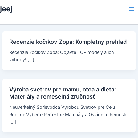
Skip
jeej
to
Ma
content
Me
Recenzie kočíkov Zopa: Kompletný prehľad
Recenzie kočíkov Zopa: Objavte TOP modely a ich
výhody! […]
Výroba svetrov pre mamu, otca a dieťa:
Materiály a remeselná zručnosť
Neuveriteľný Sprievodca Výrobou Svetrov pre Celú
Rodinu: Vyberte Perfektné Materiály a Ovládnite Remeslo!
[…]