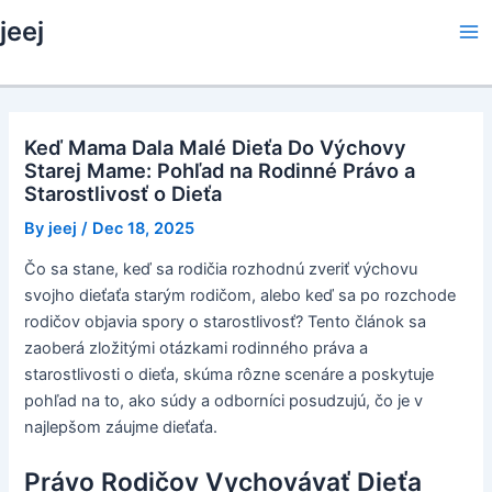
Skip
jeej
to
Ma
content
Me
Keď Mama Dala Malé Dieťa Do Výchovy
Starej Mame: Pohľad na Rodinné Právo a
Starostlivosť o Dieťa
By
jeej
/
Dec 18, 2025
Čo sa stane, keď sa rodičia rozhodnú zveriť výchovu
svojho dieťaťa starým rodičom, alebo keď sa po rozchode
rodičov objavia spory o starostlivosť? Tento článok sa
zaoberá zložitými otázkami rodinného práva a
starostlivosti o dieťa, skúma rôzne scenáre a poskytuje
pohľad na to, ako súdy a odborníci posudzujú, čo je v
najlepšom záujme dieťaťa.
Právo Rodičov Vychovávať Dieťa