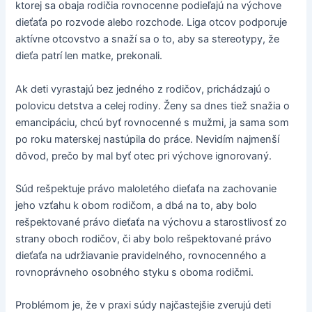
ktorej sa obaja rodičia rovnocenne podieľajú na výchove
dieťaťa po rozvode alebo rozchode. Liga otcov podporuje
aktívne otcovstvo a snaží sa o to, aby sa stereotypy, že
dieťa patrí len matke, prekonali.
Ak deti vyrastajú bez jedného z rodičov, prichádzajú o
polovicu detstva a celej rodiny. Ženy sa dnes tiež snažia o
emancipáciu, chcú byť rovnocenné s mužmi, ja sama som
po roku materskej nastúpila do práce. Nevidím najmenší
dôvod, prečo by mal byť otec pri výchove ignorovaný.
Súd rešpektuje právo maloletého dieťaťa na zachovanie
jeho vzťahu k obom rodičom, a dbá na to, aby bolo
rešpektované právo dieťaťa na výchovu a starostlivosť zo
strany oboch rodičov, či aby bolo rešpektované právo
dieťaťa na udržiavanie pravidelného, rovnocenného a
rovnoprávneho osobného styku s oboma rodičmi.
Problémom je, že v praxi súdy najčastejšie zverujú deti