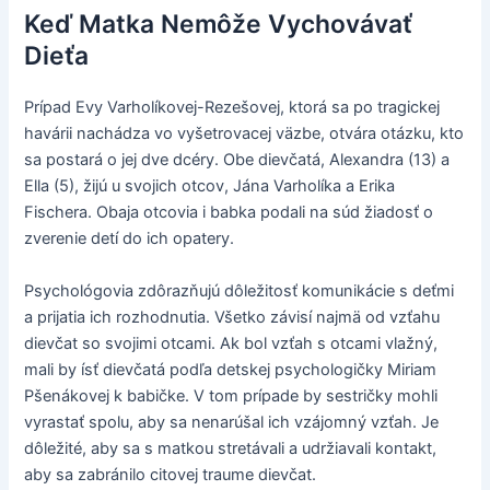
Keď Matka Nemôže Vychovávať
Dieťa
Prípad Evy Varholíkovej-Rezešovej, ktorá sa po tragickej
havárii nachádza vo vyšetrovacej väzbe, otvára otázku, kto
sa postará o jej dve dcéry. Obe dievčatá, Alexandra (13) a
Ella (5), žijú u svojich otcov, Jána Varholíka a Erika
Fischera. Obaja otcovia i babka podali na súd žiadosť o
zverenie detí do ich opatery.
Psychológovia zdôrazňujú dôležitosť komunikácie s deťmi
a prijatia ich rozhodnutia. Všetko závisí najmä od vzťahu
dievčat so svojimi otcami. Ak bol vzťah s otcami vlažný,
mali by ísť dievčatá podľa detskej psychologičky Miriam
Pšenákovej k babičke. V tom prípade by sestričky mohli
vyrastať spolu, aby sa nenarúšal ich vzájomný vzťah. Je
dôležité, aby sa s matkou stretávali a udržiavali kontakt,
aby sa zabránilo citovej traume dievčat.