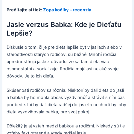
Prečítajte si tiež:
Zopa kočíky – recenzia
Jasle verzus Babka: Kde je Dieťaťu
Lepšie?
Diskusie o tom, či je pre dieťa lepšie byť v jasliach alebo v
starostlivosti starých rodičov, sú bežné. Mnohí rodičia
uprednostňujú jasle z dôvodu, že sa tam dieťa viac
osamostatní a socializuje. Rodičia majú asi nejaké svoje
dôvody. Je to ich dieťa.
Skúsenosti rodičov sa rôznia. Niektorí by dali dieťa do jaslí
a babka by ho mohla občas vyzdvihnúť a stráviť s ním čas
poobede. Iní by dali dieťa radšej do jasiel a nechceli by, aby
dieťa vyzdvihovala babka, pre svoj pokoj.
Dôležitý je aj vzťah medzi babkou a rodičmi. Niekedy sú tie
vzťahy fakt otrasné a vtedy radšej jasle.