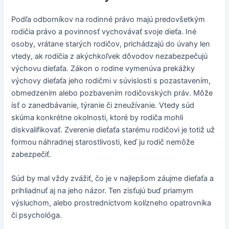
Podľa odborníkov na rodinné právo majú predovšetkým
rodičia právo a povinnosť vychovávať svoje dieťa. Iné
osoby, vrátane starých rodičov, prichádzajú do úvahy len
vtedy, ak rodičia z akýchkoľvek dôvodov nezabezpečujú
výchovu dieťaťa. Zákon o rodine vymenúva prekážky
výchovy dieťaťa jeho rodičmi v súvislosti s pozastavením,
obmedzením alebo pozbavením rodičovských práv. Môže
ísť o zanedbávanie, týranie či zneužívanie. Vtedy súd
skúma konkrétne okolnosti, ktoré by rodiča mohli
diskvalifikovať. Zverenie dieťaťa starému rodičovi je totiž už
formou náhradnej starostlivosti, keď ju rodič nemôže
zabezpečiť.
Súd by mal vždy zvážiť, čo je v najlepšom záujme dieťaťa a
prihliadnuť aj na jeho názor. Ten zisťujú buď priamym
výsluchom, alebo prostredníctvom kolízneho opatrovníka
či psychológa.