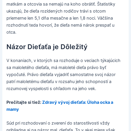
matkám a otcovia sa nemajú na koho obrátiť. Štatistiky
ukazujú, že dieťa rozídených rodičov trávi s otcom
priemerne len 5,1 dňa mesačne a len 1,8 noci. Väčšina
rozhodnutí teda hovorí, že dieťa nemá nárok prespať u
otca.
Názor Dieťaťa je Dôležitý
V konaniach, v ktorých sa rozhoduje o veciach týkajúcich
sa maloletého dieťaťa, má maloleté dieťa právo byť
vypočuté. Právo dieťaťa vyjadriť samostatne svoj názor
patrí maloletému dieťaťu v rozsahu jeho schopností a
rozumovej vyspelosti s ohľadom na jeho vek.
Prečítajte si tiež:
Zdravý vývoj dieťaťa: Úloha ocka a
mamy
Súd pri rozhodovaní o zverení do starostlivosti vždy
prihliadne aj na názor mal. dieťaťa. To v akej miere však