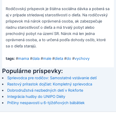
Rodičovský príspevok je štátna sociálna dávka a poberá sa
aj v prípade striedavej starostlivosti o dieťa. Na rodičovský
príspevok má nárok oprávnená osoba, ak zabezpečuje
riadnu starostlivosť o dieťa a má trvalý pobyt alebo
prechodný pobyt na území SR. Nárok má len jedna
oprávnená osoba, a to určená podľa dohody osôb, ktoré
sa o dieťa starajú.
tags:
#
mama
#
dala
#
male
#
dieta
#
do
#
vychovy
Populárne príspevky:
Sprievodca pre rodičov: Samostatné vstávanie detí
Rastový prírastok dojčiat: Kompletný sprievodca
Dobrodružstvá nezbedných detí v Rokforte
Integrácia hudby do UNIPO Diéty
Príčiny nespavosti u 6-týždňových bábätiek