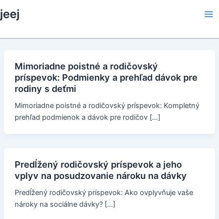
Skip
jeej
to
Ma
content
Me
Mimoriadne poistné a rodičovský
príspevok: Podmienky a prehľad dávok pre
rodiny s deťmi
Mimoriadne poistné a rodičovský príspevok: Kompletný
prehľad podmienok a dávok pre rodičov […]
Predĺžený rodičovský príspevok a jeho
vplyv na posudzovanie nároku na dávky
Predĺžený rodičovský príspevok: Ako ovplyvňuje vaše
nároky na sociálne dávky? […]