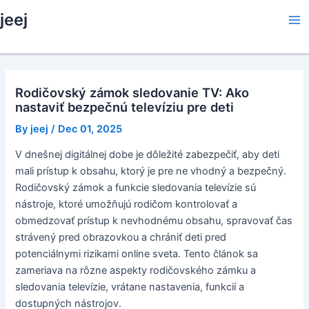
Skip
jeej
to
Ma
content
Me
Rodičovský zámok sledovanie TV: Ako
nastaviť bezpečnú televíziu pre deti
By
jeej
/
Dec 01, 2025
V dnešnej digitálnej dobe je dôležité zabezpečiť, aby deti
mali prístup k obsahu, ktorý je pre ne vhodný a bezpečný.
Rodičovský zámok a funkcie sledovania televízie sú
nástroje, ktoré umožňujú rodičom kontrolovať a
obmedzovať prístup k nevhodnému obsahu, spravovať čas
strávený pred obrazovkou a chrániť deti pred
potenciálnymi rizikami online sveta. Tento článok sa
zameriava na rôzne aspekty rodičovského zámku a
sledovania televízie, vrátane nastavenia, funkcií a
dostupných nástrojov.