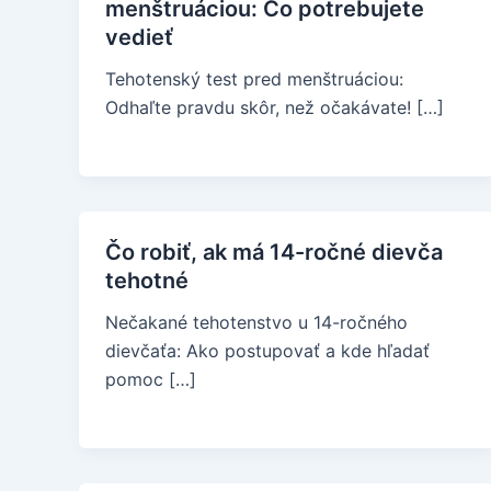
menštruáciou: Čo potrebujete
vedieť
Tehotenský test pred menštruáciou:
Odhaľte pravdu skôr, než očakávate! […]
Čo robiť, ak má 14-ročné dievča
tehotné
Nečakané tehotenstvo u 14-ročného
dievčaťa: Ako postupovať a kde hľadať
pomoc […]