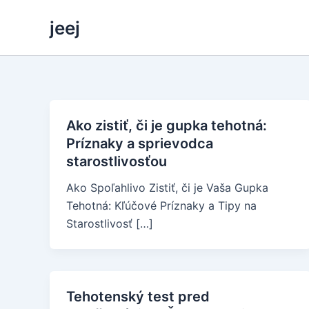
Skip
jeej
to
content
Ako zistiť, či je gupka tehotná:
Príznaky a sprievodca
starostlivosťou
Ako Spoľahlivo Zistiť, či je Vaša Gupka
Tehotná: Kľúčové Príznaky a Tipy na
Starostlivosť […]
Tehotenský test pred