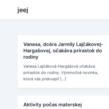
Skip
jeej
to
content
Vanesa, dcéra Jarmily Lajčákovej-
Hargašovej, očakáva prírastok do
rodiny
Vanesa Lajčáková-Hargašová očakáva
prírastok do rodiny: Výnimočná novinka,
ktorá vás prekvapí! […]
Aktivity počas materskej