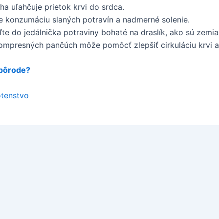
a uľahčuje prietok krvi do srdca.
konzumáciu slaných potravín a nadmerné solenie.
te do jedálnička potraviny bohaté na draslík, ako sú zemiak
mpresných pančúch môže pomôcť zlepšiť cirkuláciu krvi a 
 pôrode?
otenstvo