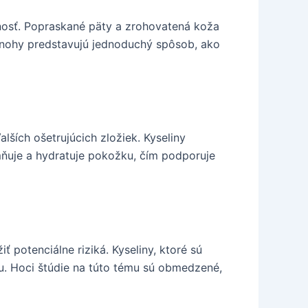
rnosť. Popraskané päty a zrohovatená koža
a nohy predstavujú jednoduchý spôsob, ako
lších ošetrujúcich zložiek. Kyseliny
mňuje a hydratuje pokožku, čím podporuje
potenciálne riziká. Kyseliny, ktoré sú
u. Hoci štúdie na túto tému sú obmedzené,