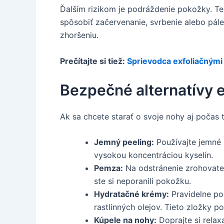
Ďalším rizikom je podráždenie pokožky. Teh
spôsobiť začervenanie, svrbenie alebo pál
zhoršeniu.
Prečítajte si tiež:
Sprievodca exfoliačným
Bezpečné alternatívy ex
Ak sa chcete starať o svoje nohy aj počas t
Jemný peeling:
Používajte jemné p
vysokou koncentráciou kyselín.
Pemza:
Na odstránenie zrohovatene
ste si neporanili pokožku.
Hydratačné krémy:
Pravidelne po
rastlinných olejov. Tieto zložky 
Kúpele na nohy:
Doprajte si relax