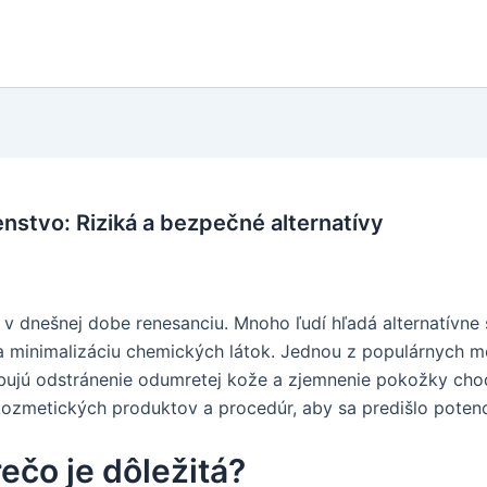
nstvo: Riziká a bezpečné alternatívy
v dnešnej dobe renesanciu. Mnoho ľudí hľadá alternatívne s
a minimalizáciu chemických látok. Jednou z populárnych me
bujú odstránenie odumretej kože a zjemnenie pokožky chodi
kozmetických produktov a procedúr, aby sa predišlo potenc
rečo je dôležitá?