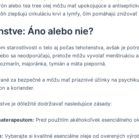
ón alebo tea tree olej môžu mať upokojujúce a antiseptick
h zlepšujú cirkuláciu krvi a lymfy, čím pomáhajú znižovať
nstve: Áno alebo nie?
tarostlivosti o telo aj počas tehotenstva, avšak je potre
alebo sa neodporúčajú, pretože môžu vyvolať menštruáciu a
 rozmarín, majoránka, tymián a mäta pieporná.
vané za bezpečné a môžu mať priaznivé účinky na psychiku
on a koriander.
nstve je dôležité dodržiavať nasledujúce zásady:
omaterapeutom:
Pred použitím akéhokoľvek esenciálneho ole
e:
Vyberajte si kvalitné esenciálne oleje od overených výro