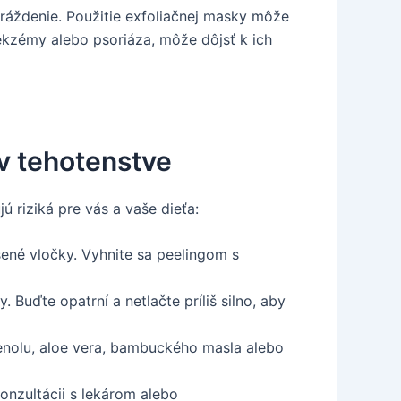
dráždenie. Použitie exfoliačnej masky môže
ekzémy alebo psoriáza, môže dôjsť k ich
 v tehotenstve
ú riziká pre vás a vaše dieťa:
sené vločky. Vyhnite sa peelingom s
Buďte opatrní a netlačte príliš silno, aby
enolu, aloe vera, bambuckého masla alebo
onzultácii s lekárom alebo