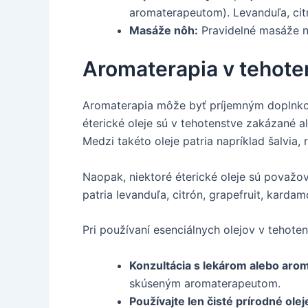
aromaterapeutom). Levanduľa, citr
Masáže nôh:
Pravidelné masáže nô
Aromaterapia v tehote
Aromaterapia môže byť príjemným doplnkom s
éterické oleje sú v tehotenstve zakázané 
Medzi takéto oleje patria napríklad šalvia,
Naopak, niektoré éterické oleje sú považo
patria levanduľa, citrón, grapefruit, kardam
Pri používaní esenciálnych olejov v tehote
Konzultácia s lekárom alebo ar
skúseným aromaterapeutom.
Používajte len čisté prírodné olej