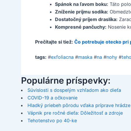
Spánok na ľavom boku:
Táto poloh
Zníženie príjmu sodíka:
Obmedzte 
Dostatočný príjem draslíka:
Zaraď
Kompresné pančuchy:
Nosenie ko
Prečítajte si tiež:
Čo potrebuje otecko pri
tags:
#
exfoliacna
#
maska
#
na
#
nohy
#
teh
Populárne príspevky:
Súvislosti s dospelým vzhľadom ako dieťa
COVID-19 a očkovanie
Hladký priebeh pôrodu vďaka príprave hrádze
Vápnik pre ročné dieťa: Dôležitosť a zdroje
Tehotenstvo po 40-ke