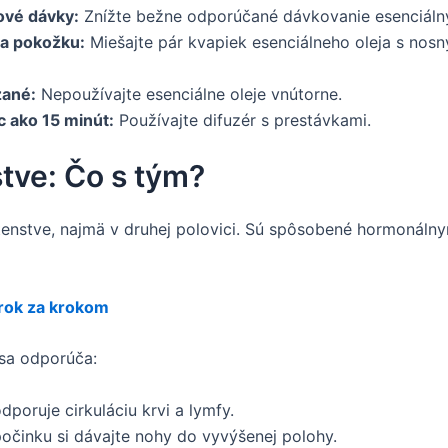
nové dávky:
Znížte bežne odporúčané dávkovanie esenciálny
na pokožku:
Miešajte pár kvapiek esenciálneho oleja s nos
zané:
Nepoužívajte esenciálne oleje vnútorne.
c ako 15 minút:
Používajte difuzér s prestávkami.
tve: Čo s tým?
nstve, najmä v druhej polovici. Sú spôsobené hormonálny
rok za krokom
sa odporúča:
poruje cirkuláciu krvi a lymfy.
činku si dávajte nohy do vyvýšenej polohy.