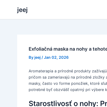
Skip
jeej
to
content
Exfoliačná maska na nohy a tehote
By
jeej
/
Jan 02, 2026
Aromaterapia a prírodné produkty zažívajú 
pričom sa zameriavajú na prírodné zložky 
masky, často vo forme ponožiek, ktoré sľu
potrebné byť obzvlášť opatrný pri výbere 
Starostlivosť o nohy: P