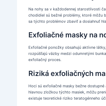
Na nohy sa v každodennej starostlivosti č
chodidiel sú bežné problémy, ktoré môžu b
sa týchto problémov zbaviť a dosiahnuť hl
Exfoliačné masky na n
Exfoliačné ponožky obsahujú aktívne látky,
rozpúšťajú väzby medzi odumretými bunkam
exfoliačný proces.
Riziká exfoliačných ma
Hoci sú exfoliačné masky bežne dostupné a
hlavnou zložkou týchto masiek, môžu preni
existuje teoretické riziko teratogénneho ú