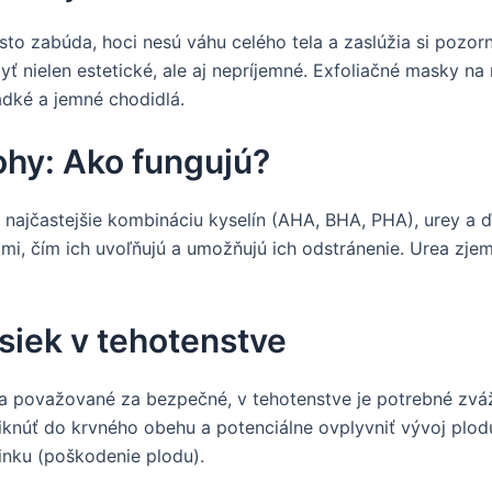
asto zabúda, hoci nesú váhu celého tela a zaslúžia si pozo
yť nielen estetické, ale aj nepríjemné. Exfoliačné masky n
adké a jemné chodidlá.
ohy: Ako fungujú?
 najčastejšie kombináciu kyselín (AHA, BHA, PHA), urey a ďa
i, čím ich uvoľňujú a umožňujú ich odstránenie. Urea zje
siek v tehotenstve
 považované za bezpečné, v tehotenstve je potrebné zvážiť 
knúť do krvného obehu a potenciálne ovplyvniť vývoj plod
činku (poškodenie plodu).