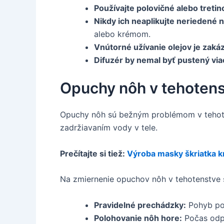
Používajte polovičné alebo treti
Nikdy ich neaplikujte neriedené 
alebo krémom.
Vnútorné užívanie olejov je zaká
Difuzér by nemal byť pustený via
Opuchy nôh v tehotens
Opuchy nôh sú bežným problémom v tehote
zadržiavaním vody v tele.
Prečítajte si tiež:
Výroba masky škriatka k
Na zmiernenie opuchov nôh v tehotenstve 
Pravidelné prechádzky:
Pohyb pod
Polohovanie nôh hore:
Počas odpo