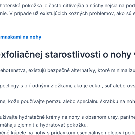
otenská pokožka je často citlivejšia a náchylnejšia na po
enie. V prípade už existujúcich kožných problémov, ako sú 
i maskami na nohy
foliačnej starostlivosti o nohy
ehotenstva, existujú bezpečné alternatívy, ktoré minimalizuj
eelingy s prírodnými zložkami, ako je cukor, soľ alebo ov
j kože používajte pemzu alebo špeciálnu škrabku na nohy. 
užívajte hydratačné krémy na nohy s obsahom urey, panth
pomáhajú zjemniť a hydratovať pokožku.
ačné kúpele na nohy s prídavkom esenciálnych olejov (po k