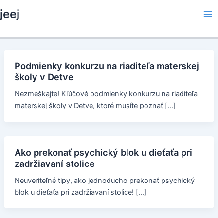
Skip
jeej
to
Ma
content
Me
Podmienky konkurzu na riaditeľa materskej
školy v Detve
Nezmeškajte! Kľúčové podmienky konkurzu na riaditeľa
materskej školy v Detve, ktoré musíte poznať […]
Ako prekonať psychický blok u dieťaťa pri
zadržiavaní stolice
Neuveriteľné tipy, ako jednoducho prekonať psychický
blok u dieťaťa pri zadržiavaní stolice! […]