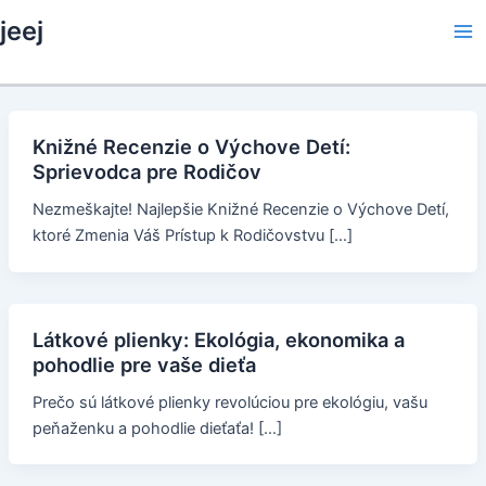
Skip
jeej
to
Ma
content
Me
Knižné Recenzie o Výchove Detí:
Sprievodca pre Rodičov
Nezmeškajte! Najlepšie Knižné Recenzie o Výchove Detí,
ktoré Zmenia Váš Prístup k Rodičovstvu […]
Látkové plienky: Ekológia, ekonomika a
pohodlie pre vaše dieťa
Prečo sú látkové plienky revolúciou pre ekológiu, vašu
peňaženku a pohodlie dieťaťa! […]