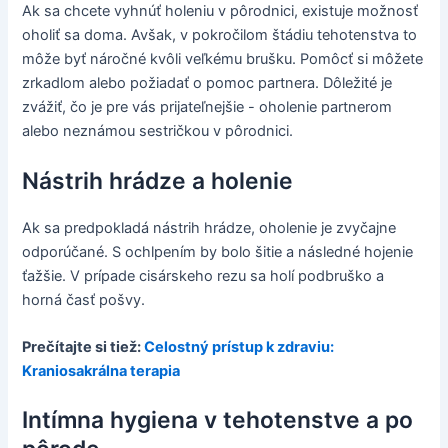
Ak sa chcete vyhnúť holeniu v pôrodnici, existuje možnosť
oholiť sa doma. Avšak, v pokročilom štádiu tehotenstva to
môže byť náročné kvôli veľkému brušku. Pomôcť si môžete
zrkadlom alebo požiadať o pomoc partnera. Dôležité je
zvážiť, čo je pre vás prijateľnejšie - oholenie partnerom
alebo neznámou sestričkou v pôrodnici.
Nástrih hrádze a holenie
Ak sa predpokladá nástrih hrádze, oholenie je zvyčajne
odporúčané. S ochlpením by bolo šitie a následné hojenie
ťažšie. V prípade cisárskeho rezu sa holí podbruško a
horná časť pošvy.
Prečítajte si tiež:
Celostný prístup k zdraviu:
Kraniosakrálna terapia
Intímna hygiena v tehotenstve a po