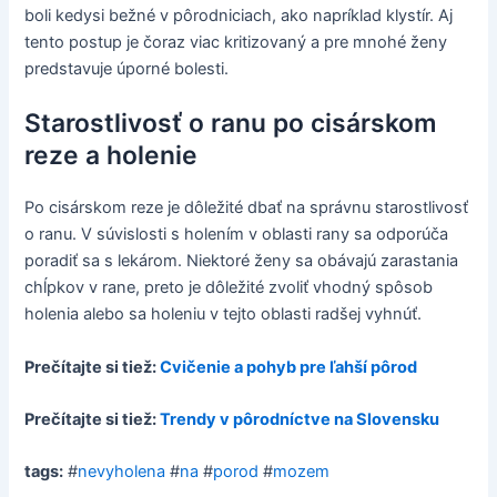
boli kedysi bežné v pôrodniciach, ako napríklad klystír. Aj
tento postup je čoraz viac kritizovaný a pre mnohé ženy
predstavuje úporné bolesti.
Starostlivosť o ranu po cisárskom
reze a holenie
Po cisárskom reze je dôležité dbať na správnu starostlivosť
o ranu. V súvislosti s holením v oblasti rany sa odporúča
poradiť sa s lekárom. Niektoré ženy sa obávajú zarastania
chĺpkov v rane, preto je dôležité zvoliť vhodný spôsob
holenia alebo sa holeniu v tejto oblasti radšej vyhnúť.
Prečítajte si tiež:
Cvičenie a pohyb pre ľahší pôrod
Prečítajte si tiež:
Trendy v pôrodníctve na Slovensku
tags:
#
nevyholena
#
na
#
porod
#
mozem