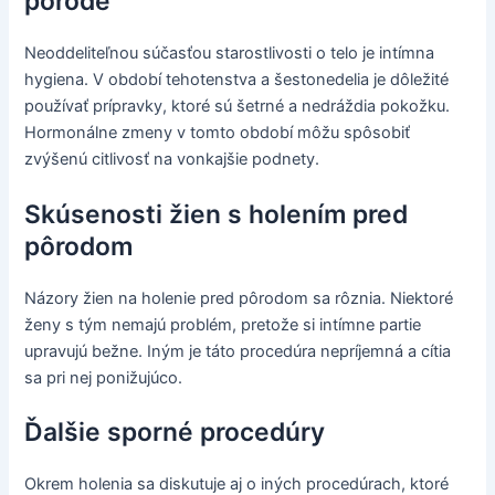
pôrode
Neoddeliteľnou súčasťou starostlivosti o telo je intímna
hygiena. V období tehotenstva a šestonedelia je dôležité
používať prípravky, ktoré sú šetrné a nedráždia pokožku.
Hormonálne zmeny v tomto období môžu spôsobiť
zvýšenú citlivosť na vonkajšie podnety.
Skúsenosti žien s holením pred
pôrodom
Názory žien na holenie pred pôrodom sa rôznia. Niektoré
ženy s tým nemajú problém, pretože si intímne partie
upravujú bežne. Iným je táto procedúra nepríjemná a cítia
sa pri nej ponižujúco.
Ďalšie sporné procedúry
Okrem holenia sa diskutuje aj o iných procedúrach, ktoré