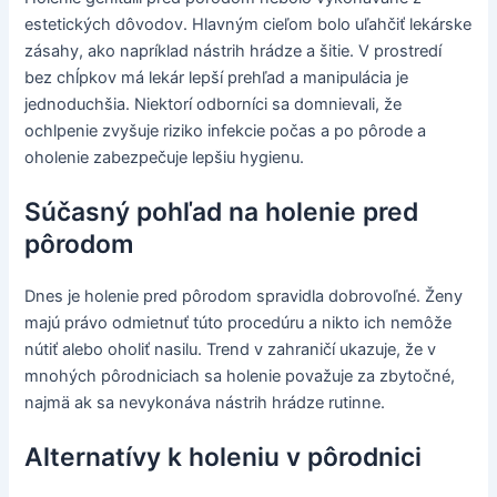
estetických dôvodov. Hlavným cieľom bolo uľahčiť lekárske
zásahy, ako napríklad nástrih hrádze a šitie. V prostredí
bez chĺpkov má lekár lepší prehľad a manipulácia je
jednoduchšia. Niektorí odborníci sa domnievali, že
ochlpenie zvyšuje riziko infekcie počas a po pôrode a
oholenie zabezpečuje lepšiu hygienu.
Súčasný pohľad na holenie pred
pôrodom
Dnes je holenie pred pôrodom spravidla dobrovoľné. Ženy
majú právo odmietnuť túto procedúru a nikto ich nemôže
nútiť alebo oholiť nasilu. Trend v zahraničí ukazuje, že v
mnohých pôrodniciach sa holenie považuje za zbytočné,
najmä ak sa nevykonáva nástrih hrádze rutinne.
Alternatívy k holeniu v pôrodnici