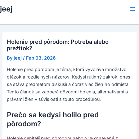
Skip
jeej
to
Ma
content
Me
Holenie pred pôrodom: Potreba alebo
prežitok?
By
jeej
/
Feb 03, 2026
Holenie pred pôrodom je téma, ktorá vyvoláva množstvo
otázok a rozdielnych názorov. Kedysi rutinný zákrok, dnes
sa stáva predmetom diskusií a čoraz viac žien ho odmieta.
Tento článok sa zaoberá dôvodmi holenia, alternatívami a
právami žien v súvislosti s touto procedúrou.
Prečo sa kedysi holilo pred
pôrodom?
Holenie genitálií pred pôrodom nebolo vykonávané z