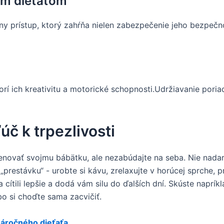
ým dieťaťom
lny prístup, ktorý zahŕňa nielen zabezpečenie jeho bezpečno
orí ich kreativitu a motorické schopnosti.Udržiavanie poria
úč k trpezlivosti
enovať svojmu bábätku, ale nezabúdajte na seba. Nie nada
prestávku“ - urobte si kávu, zrelaxujte v horúcej sprche, pr
ítili lepšie a dodá vám silu do ďalších dní. Skúste naprík
ebo si choďte sama zacvičiť.
náročného dieťaťa