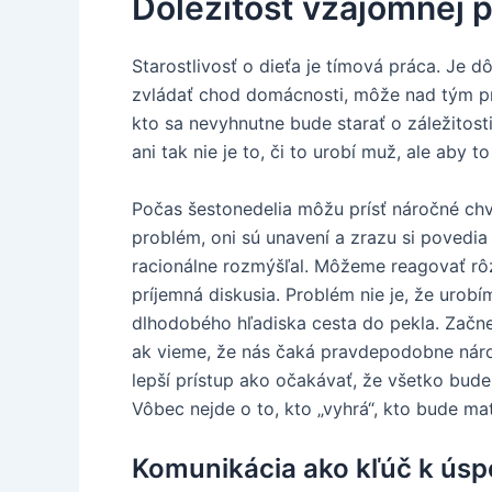
Dôležitosť vzájomnej 
Starostlivosť o dieťa je tímová práca. Je 
zvládať chod domácnosti, môže nad tým pre
kto sa nevyhnutne bude starať o záležitost
ani tak nie je to, či to urobí muž, ale aby 
Počas šestonedelia môžu prísť náročné chví
problém, oni sú unavení a zrazu si povedia 
racionálne rozmýšľal. Môžeme reagovať rôzn
príjemná diskusia. Problém nie je, že urobím
dlhodobého hľadiska cesta do pekla. Začne s
ak vieme, že nás čaká pravdepodobne nároč
lepší prístup ako očakávať, že všetko bude
Vôbec nejde o to, kto „vyhrá“, kto bude ma
Komunikácia ako kľúč k ús