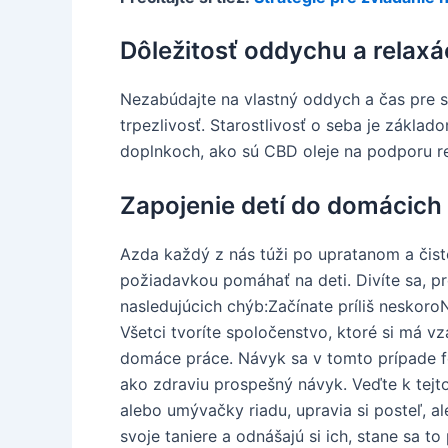
Dôležitosť oddychu a relaxá
Nezabúdajte na vlastný oddych a čas pre s
trpezlivosť. Starostlivosť o seba je zákla
doplnkoch, ako sú CBD oleje na podporu re
Zapojenie detí do domácich
Azda každý z nás túži po upratanom a čist
požiadavkou pomáhať na deti. Divíte sa, pr
nasledujúcich chýb:Začínate príliš neskoroNi
Všetci tvoríte spoločenstvo, ktoré si má v
domáce práce. Návyk sa v tomto prípade fo
ako zdraviu prospešný návyk. Veďte k tejt
alebo umývačky riadu, upravia si posteľ, al
svoje taniere a odnášajú si ich, stane sa 