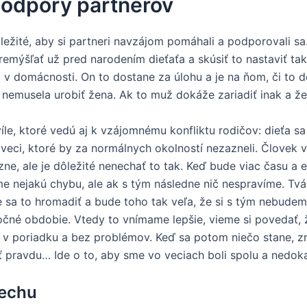
podpory partnerov
dôležité, aby si partneri navzájom pomáhali a podporovali 
mýšľať už pred narodením dieťaťa a skúsiť to nastaviť tak
i v domácnosti. On to dostane za úlohu a je na ňom, či to d
to nemusela urobiť žena. Ak to muž dokáže zariadiť inak a že
le, ktoré vedú aj k vzájomnému konfliktu rodičov: dieťa sa 
veci, ktoré by za normálnych okolností nezazneli. Človek v t
e, ale je dôležité nenechať to tak. Keď bude viac času a en
e nejakú chybu, ale ak s tým následne nič nespravíme. Tváriť
a to hromadiť a bude toho tak veľa, že si s tým nebudeme v
né obdobie. Vtedy to vnímame lepšie, vieme si povedať, že
 v poriadku a bez problémov. Keď sa potom niečo stane, zr
ť pravdu… Ide o to, aby sme vo veciach boli spolu a nedoka
pechu