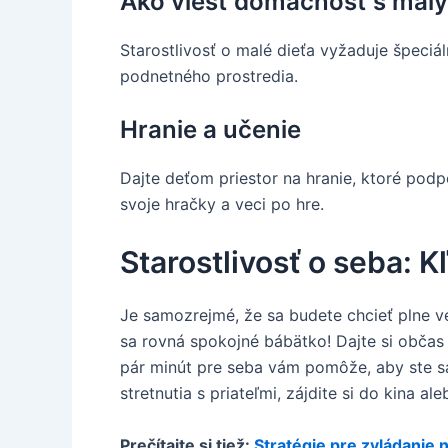
Ako viesť domácnosť s mal
Starostlivosť o malé dieťa vyžaduje špeciá
podnetného prostredia.
Hranie a učenie
Dajte deťom priestor na hranie, ktoré podp
svoje hračky a veci po hre.
Starostlivosť o seba: Kľ
Je samozrejmé, že sa budete chcieť plne v
sa rovná spokojné bábätko! Dajte si občas „
pár minút pre seba vám pomôže, aby ste sa c
stretnutia s priateľmi, zájdite si do kina al
Prečítajte si tiež:
Stratégie pre zvládanie 