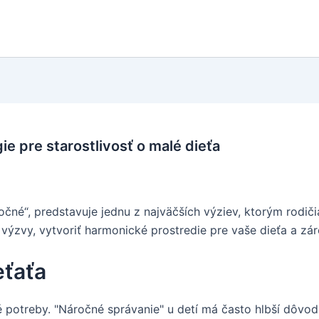
ie pre starostlivosť o malé dieťa
ročné“, predstavuje jednu z najväčších výziev, ktorým rodiči
výzvy, vytvoriť harmonické prostredie pre vaše dieťa a zár
eťaťa
é potreby. "Náročné správanie" u detí má často hlbší dôvod