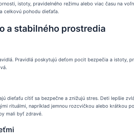
nosti, istoty, pravidelného režimu alebo viac času na voľn
 a celkovú pohodu dieťaťa.
 a stabilného prostredia
vidlá. Pravidlá poskytujú deťom pocit bezpečia a istoty, p
ová.
ú dieťaťu cítiť sa bezpečne a znižujú stres. Deti lepšie zv
nými rituálmi, napríklad jemnou rozcvičkou alebo krátkou p
by mali byť zdravé.
eťmi