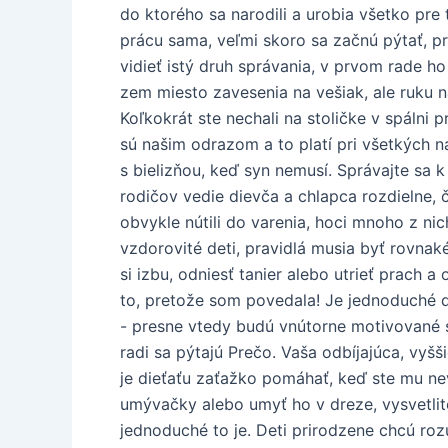
do ktorého sa narodili a urobia všetko pre
prácu sama, veľmi skoro sa začnú pýtať, pr
vidieť istý druh správania, v prvom rade h
zem miesto zavesenia na vešiak, ale ruku na
Koľkokrát ste nechali na stoličke v spálni 
sú našim odrazom a to platí pri všetkých 
s bielizňou, keď syn nemusí. Správajte sa 
rodičov vedie dievča a chlapca rozdielne,
obvykle nútili do varenia, hoci mnoho z nic
vzdorovité deti, pravidlá musia byť rovnak
si izbu, odniesť tanier alebo utrieť prach 
to, pretože som povedala! Je jednoduché d
- presne vtedy budú vnútorne motivované 
radi sa pýtajú Prečo. Vaša odbíjajúca, vyš
je dieťaťu zaťažko pomáhať, keď ste mu nevy
umývačky alebo umyť ho v dreze, vysvetlite,
jednoduché to je. Deti prirodzene chcú rozu