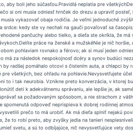
 to, aby boli jeho súčasťou.Pravidlá neplatia pre všetkýchD
ečo si oni musia odniesť hrnček do drezu a upraviť posteľ,
o musia vykazovať obaja rodičia. Je veľmi jednoduché zvýšiť
 srdce: kedy ste vy nechali na gauči povaľovať sa časopis, 
prehodené pančuchy alebo tielko, a dieťa ste okríkla, že má
návykoch.Delíte práce na ženské a mužskéNie je nič horšie
k obom pohlaviam rovnako a férovo; ak si musí jeden odnies
 čo má za následok nespokojnosť dcéry a synov budúci nez
h by radšej pomáhalo otcovi s čistením auta, a chlapci by r
é pre všetkých, bez ohľadu na pohlavie.Nevysvetľujete účel
a oni to i tak neurobia. Vznikne preto konverzácia, v ktore
onútiť deti k adekvátnemu správaniu, ale lepšie je, ak sa
správať sa požadovaným spôsobom, a nie strachom z vášho 
šie spomenutá odpoveď neprispieva k dobrej rodinnej atmosf
svetlili prečo to má urobiť. Ak má dieťa splniť nejakú povin
 že to robí preto, aby zvyšky jedla na tanieri nesplesniveli
mieť svetu, a sú to odbíjajúce, nič nevysvetľujúce vety dos