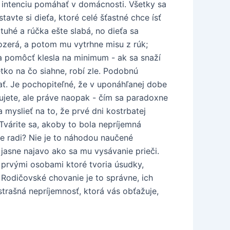
 intenciu pomáhať v domácnosti. Všetky sa
vte si dieťa, ktoré celé šťastné chce ísť
uhé a rúčka ešte slabá, no dieťa sa
ozerá, a potom mu vytrhne misu z rúk;
a pomôcť klesla na minimum - ak sa snaží
tko na čo siahne, robí zle. Podobnú
ať. Je pochopiteľné, že v uponáhľanej dobe
vujete, ale práve naopak - čím sa paradoxne
myslieť na to, že prvé dni kostrbatej
Tvárite sa, akoby to bola nepríjemná
te radi? Nie je to náhodou naučené
 jasne najavo ako sa mu vysávanie prieči.
, prvými osobami ktoré tvoria úsudky,
é. Rodičovské chovanie je to správne, ich
 strašná nepríjemnosť, ktorá vás obťažuje,