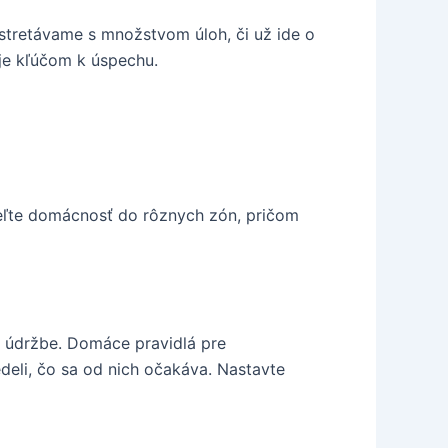
 stretávame s množstvom úloh, či už ide o
 je kľúčom k úspechu.
deľte domácnosť do rôznych zón, pričom
nej údržbe. Domáce pravidlá pre
eli, čo sa od nich očakáva. Nastavte