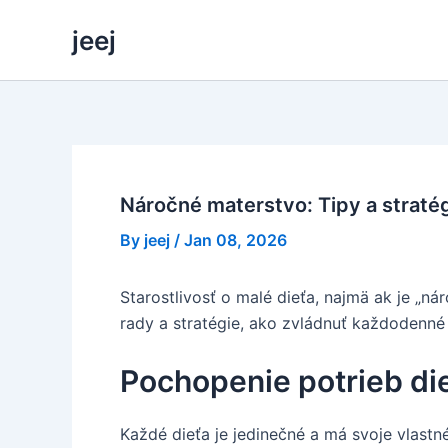
Skip
jeej
to
content
Náročné materstvo: Tipy a stratég
By
jeej
/
Jan 08, 2026
Starostlivosť o malé dieťa, najmä ak je „ná
rady a stratégie, ako zvládnuť každodenné 
Pochopenie potrieb di
Každé dieťa je jedinečné a má svoje vlastn