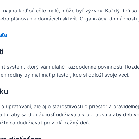
ti, najmä keď sú ešte malé, môže byť výzvou. Každý deň sa
 alebo plánovanie domácich aktivít. Organizácia domácnosti
aťa
i
voriť systém, ktorý vám uľahčí každodenné povinnosti. Roz
n rodiny by mal mať priestor, kde si odloží svoje veci.
dku
 o upratovaní, ale aj o starostlivosti o priestor a pravidel
to, aby sa domácnosť udržiavala v poriadku a aby deti ved
ažte sa dodržiavať pravidlá každý deň.