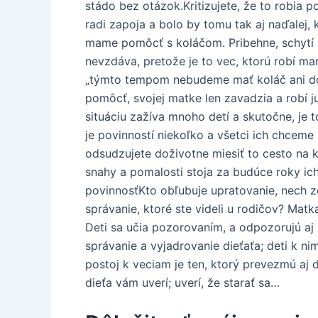
stádo bez otázok.Kritizujete, že to robia
radi zapoja a bolo by tomu tak aj naďalej,
mame pomôcť s koláčom. Pribehne, schytí mi
nevzdáva, pretože je to vec, ktorú robí m
„týmto tempom nebudeme mať koláč ani do 
pomôcť, svojej matke len zavadzia a robí j
situáciu zažíva mnoho detí a skutočne, je 
je povinností niekoľko a všetci ich chceme
odsudzujete doživotne miesiť to cesto na k
snahy a pomalosti stoja za budúce roky ic
povinnosťKto obľubuje upratovanie, nech zd
správanie, ktoré ste videli u rodičov? Mat
Deti sa učia pozorovaním, a odpozorujú aj 
správanie a vyjadrovanie dieťaťa; deti k nim
postoj k veciam je ten, ktorý prevezmú aj de
dieťa vám uverí; uverí, že starať sa…