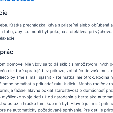
cie
eba. Krátka prechádzka, káva s priateľmi alebo obľúbená 
dom toho, aby ste mohli byť pokojná a efektívna pri výchove
laxácie.
 prác
om domove. Nie vždy sa to dá skĺbiť s množstvom iných po
ečo niektoré upratujú bez príkazu, zatiaľ čo tie vaše musít
ečo by sme si mali ujasniť - ste matka, nie otrok. Rodina nie
zájomne pomáhať a prikladať ruku k dielu. Mnoho rodičov rob
rmuje ťažšie, hlavne pokiaľ starostlivosť o domácnosť prez
o myšlienke svoje deti už od narodenia a berte ako automa
ebo odložia hračku tam, kde má byť. Hlavné je im ísť príklad
to pre ne automaticky požadované správanie. Pre deti je pr