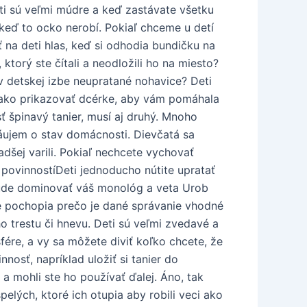
eti sú veľmi múdre a keď zastávate všetku
 keď to ocko nerobí. Pokiaľ chceme u detí
 na deti hlas, keď si odhodia bundičku na
ktorý ste čítali a neodložili ho na miesto?
 v detskej izbe neupratané nohavice? Deti
, ako prikazovať dcérke, aby vám pomáhala
ť špinavý tanier, musí aj druhý. Mnoho
áujem o stav domácnosti. Dievčatá sa
adšej varili. Pokiaľ nechcete vychovať
 povinnostíDeti jednoducho nútite upratať
j bude dominovať váš monológ a veta Urob
mé pochopia prečo je dané správanie vhodné
trestu či hnevu. Deti sú veľmi zvedavé a
ére, a vy sa môžete diviť koľko chcete, že
nosť, napríklad uložiť si tanier do
 a mohli ste ho používať ďalej. Áno, tak
pelých, ktoré ich otupia aby robili veci ako