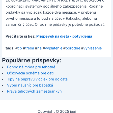
EURÓPSKEHO PARLAMENTU A RADY (ES) č. 883/2004 o
koordinácii systémov sociálneho zabezpečenia. Rodinné
prídavky sa vyplácajú každé dva mesiace, v priebehu
prvého mesiaca a to buď na účet v Rakúsku, alebo na
zahraničný účet. O rodinné prídavky je potrebné požiadať.
Prečítajte si tiež:
Príspevok na dieťa - potvrdenia
tags:
#
co
#
treba
#
na
#
vyplatenie
#
porodne
#
vyhlasenie
Populárne príspevky:
Pohodlná móda pre tehotné
Očkovacia schéma pre deti
Tipy na prípravu vločiek pre dojčatá
Výber náušníc pre bábätká
Práva tehotných zamestnankýň
Copyright © 2025 jeej