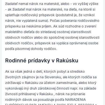
žiadateľ nemal nárok na materské, alebo - vo vyššej výške
- ak žiadateľ mal nárok na materské, na dieťa, na ktoré si
uplatňuje rodičovský príspevok (podstatné je, že vznikol
nárok, nie vyplatená suma). Počas poberania rodičovského
príspevku sa neskúma príjem. Ak súd rozhodne o zverení
maloletého dieťaťa do striedavej osobnej starostlivosti
obidvoch rodičov alebo do spoločnej osobnej starostlivosti
obidvoch rodičov, príspevok sa vypláca oprávnenej osobe
podľa písomnej dohody rodičov.
Rodinné prídavky v Rakúsku
Ak sa však jedná o detí, ktorých pobyt a stredisko
životných záujmov je na Slovensku, ale ktorých rodičia sa
zdržiavajú v Rakúsku za účelom zamestnania, alebo ktorý
vykonávajú iný druh zárobkovej činnosti napr. na základe
živnosti prihlásenej v Rakúsku , nárok na priznanie
rodinných dávok sa posudzuje podľa NARIADENIA