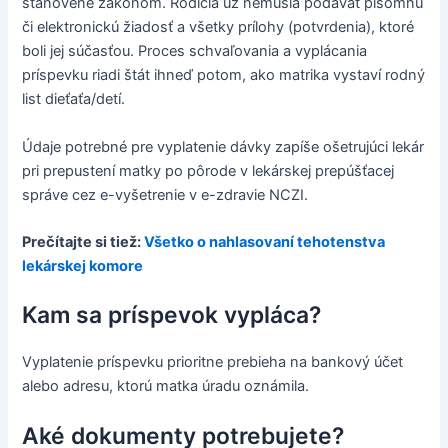
stanovené zákonom. Rodičia už nemusia podávať písomnú
či elektronickú žiadosť a všetky prílohy (potvrdenia), ktoré
boli jej súčasťou. Proces schvaľovania a vyplácania
príspevku riadi štát ihneď potom, ako matrika vystaví rodný
list dieťaťa/detí.
Údaje potrebné pre vyplatenie dávky zapíše ošetrujúci lekár
pri prepustení matky po pôrode v lekárskej prepúšťacej
správe cez e-vyšetrenie v e-zdravie NCZI.
Prečítajte si tiež:
Všetko o nahlasovaní tehotenstva
lekárskej komore
Kam sa príspevok vypláca?
Vyplatenie príspevku prioritne prebieha na bankový účet
alebo adresu, ktorú matka úradu oznámila.
Aké dokumenty potrebujete?