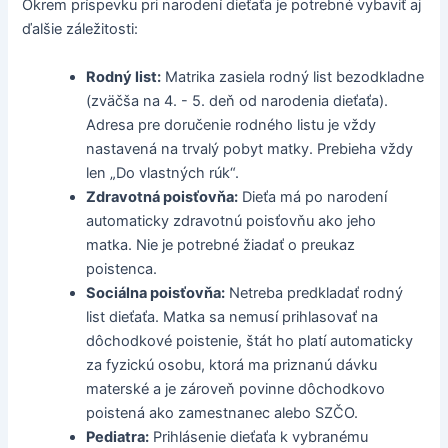
Okrem príspevku pri narodení dieťaťa je potrebné vybaviť aj
ďalšie záležitosti:
Rodný list:
Matrika zasiela rodný list bezodkladne
(zväčša na 4. - 5. deň od narodenia dieťaťa).
Adresa pre doručenie rodného listu je vždy
nastavená na trvalý pobyt matky. Prebieha vždy
len „Do vlastných rúk“.
Zdravotná poisťovňa:
Dieťa má po narodení
automaticky zdravotnú poisťovňu ako jeho
matka. Nie je potrebné žiadať o preukaz
poistenca.
Sociálna poisťovňa:
Netreba predkladať rodný
list dieťaťa. Matka sa nemusí prihlasovať na
dôchodkové poistenie, štát ho platí automaticky
za fyzickú osobu, ktorá ma priznanú dávku
materské a je zároveň povinne dôchodkovo
poistená ako zamestnanec alebo SZČO.
Pediatra:
Prihlásenie dieťaťa k vybranému