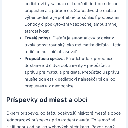
pediatrovi by sa malo uskutočniť do troch dní od
prepustenia z pôrodnice. Starostlivosť o dieťa a
výber pediatra je potrebné odsúhlasiť podpísaním
Dohody o poskytovaní všeobecnej ambulantnej
starostlivosti.
Trvalý pobyt:
Dieťaťu je automaticky pridelený
trvalý pobyt rovnaký, ako má matka dieťaťa - teda
rodič nemusí nič ohlasovať.
Prepúšťacia správa:
Pri odchode z pôrodnice
dostane rodič dva dokumenty - prepúšťaciu
správu pre matku a pre dieťa. Prepúšťaciu správu
musíte odniesť k pediatrovi najneskôr tri dni od
prepustenia z nemocnice.
Príspevky od miest a obcí
Okrem príspevku od štátu poskytujú niektoré mestá a obce
jednorazový príspevok pri narodení dieťaťa. To je možné
zistiť napríklad na ich webových stránkach. Pozor, daný