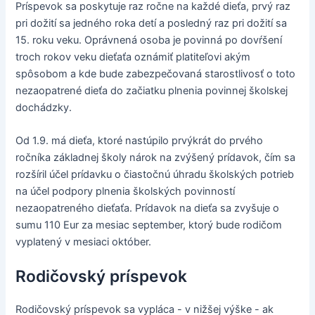
Príspevok sa poskytuje raz ročne na každé dieťa, prvý raz
pri dožití sa jedného roka detí a posledný raz pri dožití sa
15. roku veku. Oprávnená osoba je povinná po dovŕšení
troch rokov veku dieťaťa oznámiť platiteľovi akým
spôsobom a kde bude zabezpečovaná starostlivosť o toto
nezaopatrené dieťa do začiatku plnenia povinnej školskej
dochádzky.
Od 1.9. má dieťa, ktoré nastúpilo prvýkrát do prvého
ročníka základnej školy nárok na zvýšený prídavok, čím sa
rozšíril účel prídavku o čiastočnú úhradu školských potrieb
na účel podpory plnenia školských povinností
nezaopatreného dieťaťa. Prídavok na dieťa sa zvyšuje o
sumu 110 Eur za mesiac september, ktorý bude rodičom
vyplatený v mesiaci október.
Rodičovský príspevok
Rodičovský príspevok sa vypláca - v nižšej výške - ak