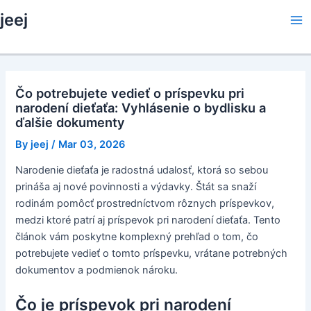
Skip
jeej
to
Ma
content
Me
Čo potrebujete vedieť o príspevku pri
narodení dieťaťa: Vyhlásenie o bydlisku a
ďalšie dokumenty
By
jeej
/
Mar 03, 2026
Narodenie dieťaťa je radostná udalosť, ktorá so sebou
prináša aj nové povinnosti a výdavky. Štát sa snaží
rodinám pomôcť prostredníctvom rôznych príspevkov,
medzi ktoré patrí aj príspevok pri narodení dieťaťa. Tento
článok vám poskytne komplexný prehľad o tom, čo
potrebujete vedieť o tomto príspevku, vrátane potrebných
dokumentov a podmienok nároku.
Čo je príspevok pri narodení