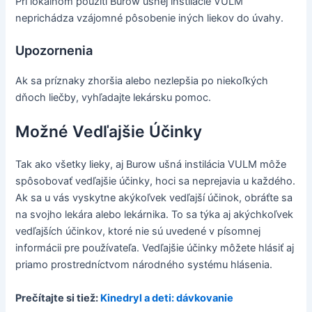
Pri lokálnom použití Burow ušnej instilácie VULM
neprichádza vzájomné pôsobenie iných liekov do úvahy.
Upozornenia
Ak sa príznaky zhoršia alebo nezlepšia po niekoľkých
dňoch liečby, vyhľadajte lekársku pomoc.
Možné Vedľajšie Účinky
Tak ako všetky lieky, aj Burow ušná instilácia VULM môže
spôsobovať vedľajšie účinky, hoci sa neprejavia u každého.
Ak sa u vás vyskytne akýkoľvek vedľajší účinok, obráťte sa
na svojho lekára alebo lekárnika. To sa týka aj akýchkoľvek
vedľajších účinkov, ktoré nie sú uvedené v písomnej
informácii pre používateľa. Vedľajšie účinky môžete hlásiť aj
priamo prostredníctvom národného systému hlásenia.
Prečítajte si tiež:
Kinedryl a deti: dávkovanie