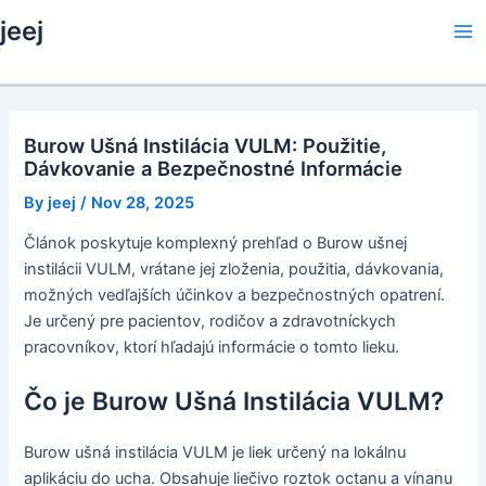
Skip
jeej
to
Ma
content
Me
Burow Ušná Instilácia VULM: Použitie,
Dávkovanie a Bezpečnostné Informácie
By
jeej
/
Nov 28, 2025
Článok poskytuje komplexný prehľad o Burow ušnej
instilácii VULM, vrátane jej zloženia, použitia, dávkovania,
možných vedľajších účinkov a bezpečnostných opatrení.
Je určený pre pacientov, rodičov a zdravotníckych
pracovníkov, ktorí hľadajú informácie o tomto lieku.
Čo je Burow Ušná Instilácia VULM?
Burow ušná instilácia VULM je liek určený na lokálnu
aplikáciu do ucha. Obsahuje liečivo roztok octanu a vínanu