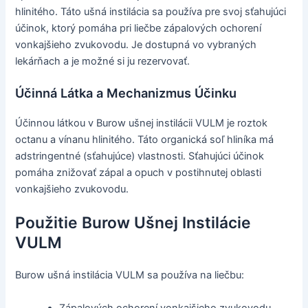
hlinitého. Táto ušná instilácia sa používa pre svoj sťahujúci
účinok, ktorý pomáha pri liečbe zápalových ochorení
vonkajšieho zvukovodu. Je dostupná vo vybraných
lekárňach a je možné si ju rezervovať.
Účinná Látka a Mechanizmus Účinku
Účinnou látkou v Burow ušnej instilácii VULM je roztok
octanu a vínanu hlinitého. Táto organická soľ hliníka má
adstringentné (sťahujúce) vlastnosti. Sťahujúci účinok
pomáha znižovať zápal a opuch v postihnutej oblasti
vonkajšieho zvukovodu.
Použitie Burow Ušnej Instilácie
VULM
Burow ušná instilácia VULM sa používa na liečbu:
Zápalových ochorení vonkajšieho zvukovodu.