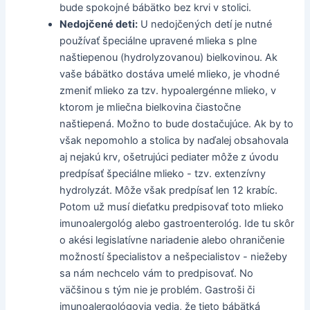
bude spokojné bábätko bez krvi v stolici.
Nedojčené deti:
U nedojčených detí je nutné
používať špeciálne upravené mlieka s plne
naštiepenou (hydrolyzovanou) bielkovinou. Ak
vaše bábätko dostáva umelé mlieko, je vhodné
zmeniť mlieko za tzv. hypoalergénne mlieko, v
ktorom je mliečna bielkovina čiastočne
naštiepená. Možno to bude dostačujúce. Ak by to
však nepomohlo a stolica by naďalej obsahovala
aj nejakú krv, ošetrujúci pediater môže z úvodu
predpísať špeciálne mlieko - tzv. extenzívny
hydrolyzát. Môže však predpísať len 12 krabíc.
Potom už musí dieťatku predpisovať toto mlieko
imunoalergológ alebo gastroenterológ. Ide tu skôr
o akési legislatívne nariadenie alebo ohraničenie
možností špecialistov a nešpecialistov - niežeby
sa nám nechcelo vám to predpisovať. No
väčšinou s tým nie je problém. Gastroši či
imunoalergológovia vedia, že tieto bábätká