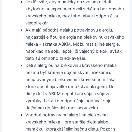
Je dôležité, aby mamičky na svojom dieťati
zbytočne neexperimentovali s diétou bez obsahu
kravského mlieka, bez toho, aby ju odporučil a
viedol lekár.
Ak majú bábätká nejakú potravinovú alergiu,
najčastejšie ňou je alergia na bielkovinukravského
mlieka - skratka ABKM. Môžu mať aj iné alergie,
napríklad na sóju, lepok, či vaječný bielok, avšak
tieto sú omnoho zriedkavejšie.
Deti s alergiou na bielkovinu kravského mlieka
nesmú byť kŕmené dojčenskými mliekami s
neupravenými bielkovinami kravského mlieka,
ktoré obsahujú veľké množstvo alergénu. Do
diéty detí s ABKM nepatrí ani sója a sójové
výrobky. Lekári neodporúčajú podávať sóju
dojčatám do šiestich mesiacov veku.
Vhodné potraviny pri alergii na bielkovinu
kravského mlieka - pre staršie dieťa alebo
mamičku, ktorá drží eliminačnú diétu. Pozor si