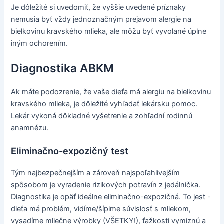
Je dôležité si uvedomiť, že vyššie uvedené príznaky
nemusia byť vždy jednoznačným prejavom alergie na
bielkovinu kravského mlieka, ale môžu byť vyvolané úplne
iným ochorením.
Diagnostika ABKM
Ak máte podozrenie, že vaše dieťa má alergiu na bielkovinu
kravského mlieka, je dôležité vyhľadať lekársku pomoc.
Lekár vykoná dôkladné vyšetrenie a zohľadní rodinnú
anamnézu.
Eliminačno-expozičný test
Tým najbezpečnejším a zároveň najspoľahlivejším
spôsobom je vyradenie rizikových potravín z jedálnička.
Diagnostika je opäť ideálne eliminačno-expozičná. To jest -
dieťa má problém, vidíme/šípime súvislosť s mliekom,
vysadíme mliečne výrobky (VŠETKY!), ťažkosti vymiznú a