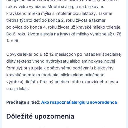
rokov veku vymizne. Mnohí si alergiu na bielkovinu
kravského mlieka mýlia s intoleranciou laktózy. Takmer
tretina týchto detí do konca 2. roku života a takmer
polovica do konca 4. roku života už kravské mlieko toleruje.
Do 6. roku života alergia na kravské mlieko vymizne až u 78
% detí.
Obvykle lekár po 6 až 12 mesiacoch po nasadení špeciálnej
diéty (extenzívneho hydrolyzátu alebo aminokyselinovej
formuly) pristupuje k opätovnému podávaniu bielkoviny
kravského mlieka (podanie mlieka alebo mliečneho
výrobku) dieťaťu. Presný priebeh tohto expozičného testu
určuje lekár.
Prečítajte si tiež:
Ako rozpoznať alergiu u novorodenca
Dôležité upozornenia