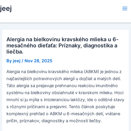
Skip
jeej
to
Ma
content
Me
Alergia na bielkovinu kravského mlieka u 6-
mesačného dieťaťa: Príznaky, diagnostika a
liečba.
By
jeej
/
Nov 28, 2025
Alergia na bielkovinu kravského mlieka (ABKM) je jednou z
najčastejších potravinových alergií u dojčiat a malých detí.
Táto alergia sa prejavuje prehnanou reakciou imunitného
systému na bielkoviny obsiahnuté v kravskom mlieku. Hoci
mnohí si ju mýlia s intoleranciou laktózy, ide o odlišné stavy
s rôznymi príčinami a prejavmi. Tento článok poskytuje
komplexný prehľad o ABKM u 6-mesačných detí, vrátane
príčin, príznakov, diagnostiky a možností liečby.