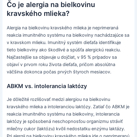
Čo je alergia na bielkovinu
kravského mlieka?
Alergia na bielkovinu kravského mlieka je neprimeraná
reakcia imunitného systému na bielkoviny nachádzajúce sa
v kravskom mlieku. Imunitný systém dieťaťa identifikuje
tieto bielkoviny ako škodlivé a spúšťa alergickú reakciu.
Najčastejšie sa objavuje u dojčiat, v 95 % prípadov sa
objaví v prvom roku života dieťaťa, pričom absolútna
väčšina dokonca počas prvých štyroch mesiacov.
ABKM vs. intolerancia laktózy
Je dôležité rozlišovať medzi alergiou na bielkovinu
kravského mlieka a intoleranciou laktózy. Zatiaľ čo ABKM je
reakcia imunitného systému na bielkoviny, intolerancia
laktózy je spôsobená neschopnosťou organizmu stráviť
mliečny cukor (laktózu) kvôli nedostatku enzýmu laktázy.
Pri alergii na bielkovinu kravského mlieka ide o neprimeranú