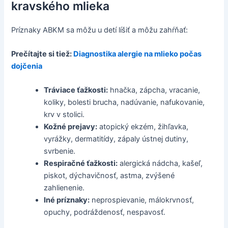
kravského mlieka
Príznaky ABKM sa môžu u detí líšiť a môžu zahŕňať:
Prečítajte si tiež:
Diagnostika alergie na mlieko počas
dojčenia
Tráviace ťažkosti:
hnačka, zápcha, vracanie,
koliky, bolesti brucha, nadúvanie, nafukovanie,
krv v stolici.
Kožné prejavy:
atopický ekzém, žihľavka,
vyrážky, dermatitídy, zápaly ústnej dutiny,
svrbenie.
Respiračné ťažkosti:
alergická nádcha, kašeľ,
piskot, dýchavičnosť, astma, zvýšené
zahlienenie.
Iné príznaky:
neprospievanie, málokrvnosť,
opuchy, podráždenosť, nespavosť.