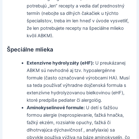
potrebujú „len“ recepty a vedia dať prednostný
termín (nebojte sa dlhých čakačiek u týchto
špecialistov, treba im len hneď v úvode vysvetliť,
že len potrebujete recepty na špeciálne mlieko
kvôli ABKM).
Špeciálne mlieka
Extenzívne hydrolyzáty (eHF):
U preukázanej
ABKM sú nevhodné aj tzv. hypoalergénne
formule (často označované výrobcami HA). Musí
sa teda používať výhradne dojčenská formula s
extenzívne hydrolyzovanou bielkovinou (eHF),
ktoré predpíše pediater či alergológ.
Aminokyselinové formule:
U detí s ťažšou
formou alergie (neprospievanie, ťažká hnačka,
ťažký ekzém, rozsiahle opuchy, ťažká či
dlhotrvajúca dýchavičnosť , anafylaxia) sa
obvykle používa výživa na báze aminokyselín, čo