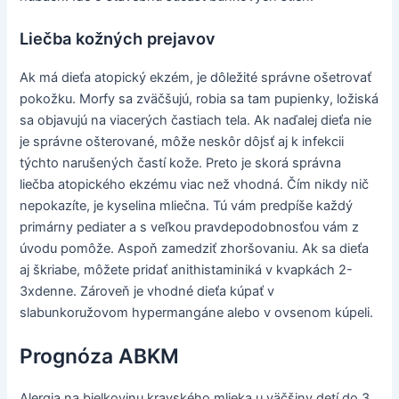
Liečba kožných prejavov
Ak má dieťa atopický ekzém, je dôležité správne ošetrovať
pokožku. Morfy sa zväčšujú, robia sa tam pupienky, ložiská
sa objavujú na viacerých častiach tela. Ak naďalej dieťa nie
je správne ošterované, môže neskôr dôjsť aj k infekcii
týchto narušených častí kože. Preto je skorá správna
liečba atopického ekzému viac než vhodná. Čím nikdy nič
nepokazíte, je kyselina mliečna. Tú vám predpíše každý
primárny pediater a s veľkou pravdepodobnosťou vám z
úvodu pomôže. Aspoň zamedziť zhoršovaniu. Ak sa dieťa
aj škriabe, môžete pridať anithistaminiká v kvapkách 2-
3xdenne. Zároveň je vhodné dieťa kúpať v
slabunkoružovom hypermangáne alebo v ovsenom kúpeli.
Prognóza ABKM
Alergia na bielkovinu kravského mlieka u väčšiny detí do 3