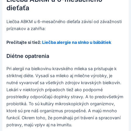
dieťaťa
Liečba ABKM u 6-mesačného dieťaťa závisí od závažnosti
príznakov a zahŕňa:
Prečítajte si tiež:
Liečba alergie na slnko u bábätiek
Diétne opatrenia
Pri alergii na bielkovinu kravského mlieka sa pristupuje k
striktnej diéte. Vysadí sa mlieko aj mliečne výrobky, je
nutné vyvarovať sa všetkých zdrojov kravských bielkovín.
Lekári v niektorých prípadoch tiež ako podporné
prostriedky odporúčajú doplnky stravy. A to predovšetkým
probiotiká. To sú kultúry mikroskopických organizmov,
ktoré sú pre náš organizmus prospešné. A majú mnoho
funkcií. Okrem toho, že pomáhajú pri trávení a spracovaní
potravy, majú vplyv aj na imunitu.