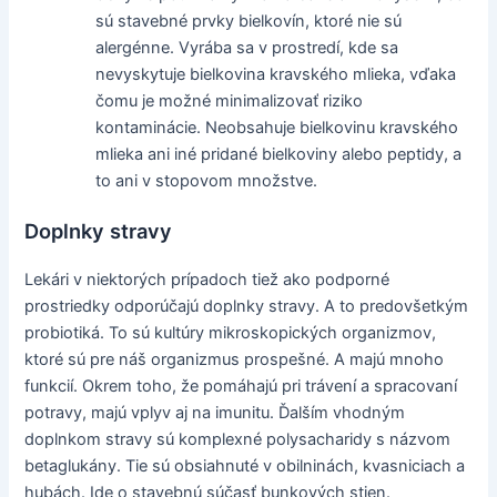
sú stavebné prvky bielkovín, ktoré nie sú
alergénne. Vyrába sa v prostredí, kde sa
nevyskytuje bielkovina kravského mlieka, vďaka
čomu je možné minimalizovať riziko
kontaminácie. Neobsahuje bielkovinu kravského
mlieka ani iné pridané bielkoviny alebo peptidy, a
to ani v stopovom množstve.
Doplnky stravy
Lekári v niektorých prípadoch tiež ako podporné
prostriedky odporúčajú doplnky stravy. A to predovšetkým
probiotiká. To sú kultúry mikroskopických organizmov,
ktoré sú pre náš organizmus prospešné. A majú mnoho
funkcií. Okrem toho, že pomáhajú pri trávení a spracovaní
potravy, majú vplyv aj na imunitu. Ďalším vhodným
doplnkom stravy sú komplexné polysacharidy s názvom
betaglukány. Tie sú obsiahnuté v obilninách, kvasniciach a
hubách. Ide o stavebnú súčasť bunkových stien.