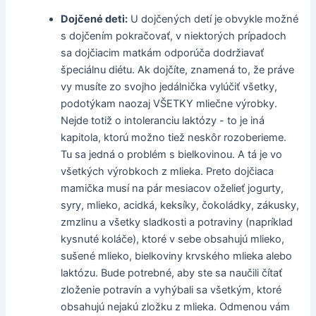
Dojčené deti:
U dojčených detí je obvykle možné
s dojčením pokračovať, v niektorých prípadoch
sa dojčiacim matkám odporúča dodržiavať
špeciálnu diétu. Ak dojčíte, znamená to, že práve
vy musíte zo svojho jedálnička vylúčiť všetky,
podotýkam naozaj VŠETKY mliečne výrobky.
Nejde totiž o intoleranciu laktózy - to je iná
kapitola, ktorú možno tiež neskôr rozoberieme.
Tu sa jedná o problém s bielkovinou. A tá je vo
všetkých výrobkoch z mlieka. Preto dojčiaca
mamička musí na pár mesiacov oželieť jogurty,
syry, mlieko, acidká, keksíky, čokoládky, zákusky,
zmzlinu a všetky sladkosti a potraviny (napríklad
kysnuté koláče), ktoré v sebe obsahujú mlieko,
sušené mlieko, bielkoviny krvského mlieka alebo
laktózu. Bude potrebné, aby ste sa naučili čítať
zloženie potravín a vyhýbali sa všetkým, ktoré
obsahujú nejakú zložku z mlieka. Odmenou vám