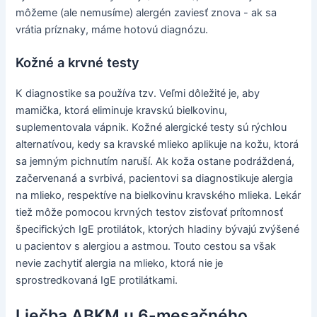
môžeme (ale nemusíme) alergén zaviesť znova - ak sa
vrátia príznaky, máme hotovú diagnózu.
Kožné a krvné testy
K diagnostike sa používa tzv. Veľmi dôležité je, aby
mamička, ktorá eliminuje kravskú bielkovinu,
suplementovala vápnik. Kožné alergické testy sú rýchlou
alternatívou, kedy sa kravské mlieko aplikuje na kožu, ktorá
sa jemným pichnutím naruší. Ak koža ostane podráždená,
začervenaná a svrbivá, pacientovi sa diagnostikuje alergia
na mlieko, respektíve na bielkovinu kravského mlieka. Lekár
tiež môže pomocou krvných testov zisťovať prítomnosť
špecifických IgE protilátok, ktorých hladiny bývajú zvýšené
u pacientov s alergiou a astmou. Touto cestou sa však
nevie zachytiť alergia na mlieko, ktorá nie je
sprostredkovaná IgE protilátkami.
Liečba ABKM u 6-mesačného