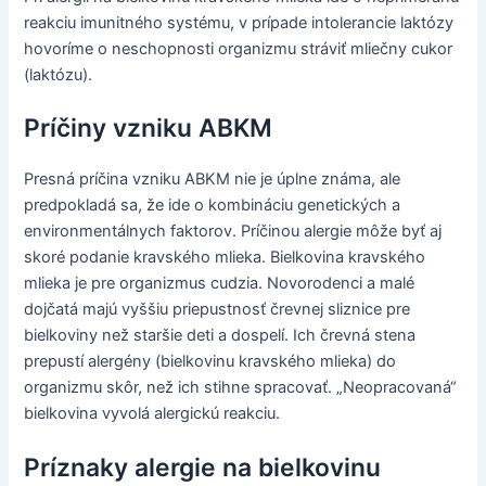
reakciu imunitného systému, v prípade intolerancie laktózy
hovoríme o neschopnosti organizmu stráviť mliečny cukor
(laktózu).
Príčiny vzniku ABKM
Presná príčina vzniku ABKM nie je úplne známa, ale
predpokladá sa, že ide o kombináciu genetických a
environmentálnych faktorov. Príčinou alergie môže byť aj
skoré podanie kravského mlieka. Bielkovina kravského
mlieka je pre organizmus cudzia. Novorodenci a malé
dojčatá majú vyššiu priepustnosť črevnej sliznice pre
bielkoviny než staršie deti a dospelí. Ich črevná stena
prepustí alergény (bielkovinu kravského mlieka) do
organizmu skôr, než ich stihne spracovať. „Neopracovaná“
bielkovina vyvolá alergickú reakciu.
Príznaky alergie na bielkovinu