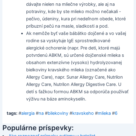
dávajte nielen na mliečne výrobky, ale aj na
potraviny, kde by ste mlieko možno nečakali -
pečivo, údeniny, kura pri nedeľnom obede, ktoré
príbuzní pečú na masle, sladkosti a pod.
Ak nemôže byť vaše bábätko dojčené a vo vašej
rodine sa vyskytuje IgE sprostredkované
alergické ochorenie (napr. Pre deti, ktoré majú
potvrdenú ABKM, sú určené dojčenské mlieka s
obsahom extenzívne (vysoko) hydrolyzovanej
bielkoviny kravského mlieka (označené ako
Allergy Care), napr. Sunar Allergy Care, Nutrilon
Allergy Care, Nutrilon Allergy Digestive Care. U
detí s ťažkou formou ABKM sa odporúča používať
výživu na báze aminokyselín.
tags:
#
alergia
#
na
#
bilekoviny
#
kravskeho
#
mlieka
#
6
Populárne príspevky: