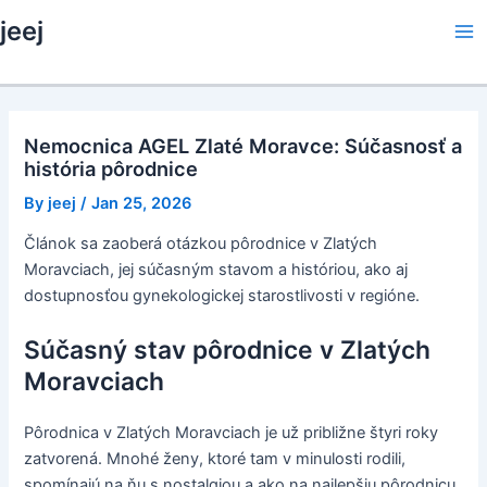
Skip
jeej
to
Ma
content
Me
Nemocnica AGEL Zlaté Moravce: Súčasnosť a
história pôrodnice
By
jeej
/
Jan 25, 2026
Článok sa zaoberá otázkou pôrodnice v Zlatých
Moravciach, jej súčasným stavom a históriou, ako aj
dostupnosťou gynekologickej starostlivosti v regióne.
Súčasný stav pôrodnice v Zlatých
Moravciach
Pôrodnica v Zlatých Moravciach je už približne štyri roky
zatvorená. Mnohé ženy, ktoré tam v minulosti rodili,
spomínajú na ňu s nostalgiou a ako na najlepšiu pôrodnicu,