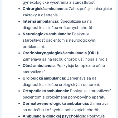
gynekologické vyšetrenia a starostlivosť.
Chirurgická ambulancia:
Zabezpečuje chirurgické
zákroky a ošetrenia.
Interná ambulancia:
Špecializuje sa na
diagnostiku a liečbu vnútorných chorôb.
Neurologická ambulancia:
Poskytuje
starostlivosť pacientom s neurologickými
problémami.
Otorinolaryngologická ambulancia (ORL):
Zameriava sa na liečbu chorôb uší, nosa a hrdla.
Očná ambulancia:
Poskytuje komplexnú očnú
starostlivosť.
Urologická ambulancia:
Zameriava sa na
diagnostiku a liečbu urologických ochorení.
Ortopedická ambulancia:
Poskytuje starostlivosť
pacientom s problémami pohybového aparátu.
Dermatovenerologická ambulancia:
Zameriava
sa na liečbu kožných a pohlavných chorôb.
Ambulancia klinickej psychológie:
Poskytuje