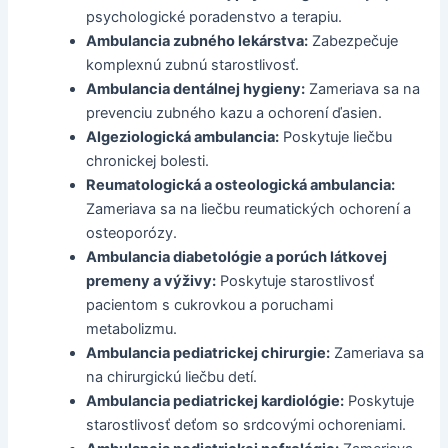
psychologické poradenstvo a terapiu.
Ambulancia zubného lekárstva:
Zabezpečuje
komplexnú zubnú starostlivosť.
Ambulancia dentálnej hygieny:
Zameriava sa na
prevenciu zubného kazu a ochorení ďasien.
Algeziologická ambulancia:
Poskytuje liečbu
chronickej bolesti.
Reumatologická a osteologická ambulancia:
Zameriava sa na liečbu reumatických ochorení a
osteoporózy.
Ambulancia diabetológie a porúch látkovej
premeny a výživy:
Poskytuje starostlivosť
pacientom s cukrovkou a poruchami
metabolizmu.
Ambulancia pediatrickej chirurgie:
Zameriava sa
na chirurgickú liečbu detí.
Ambulancia pediatrickej kardiológie:
Poskytuje
starostlivosť deťom so srdcovými ochoreniami.