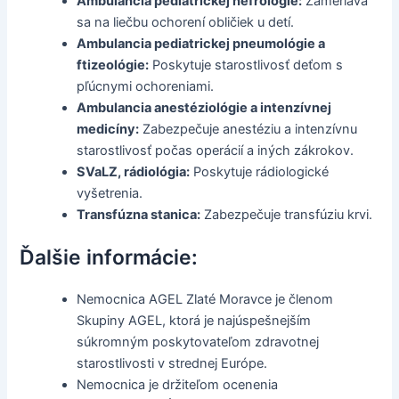
Ambulancia pediatrickej nefrológie:
Zameriava
sa na liečbu ochorení obličiek u detí.
Ambulancia pediatrickej pneumológie a
ftizeológie:
Poskytuje starostlivosť deťom s
pľúcnymi ochoreniami.
Ambulancia anestéziológie a intenzívnej
medicíny:
Zabezpečuje anestéziu a intenzívnu
starostlivosť počas operácií a iných zákrokov.
SVaLZ, rádiológia:
Poskytuje rádiologické
vyšetrenia.
Transfúzna stanica:
Zabezpečuje transfúziu krvi.
Ďalšie informácie:
Nemocnica AGEL Zlaté Moravce je členom
Skupiny AGEL, ktorá je najúspešnejším
súkromným poskytovateľom zdravotnej
starostlivosti v strednej Európe.
Nemocnica je držiteľom ocenenia