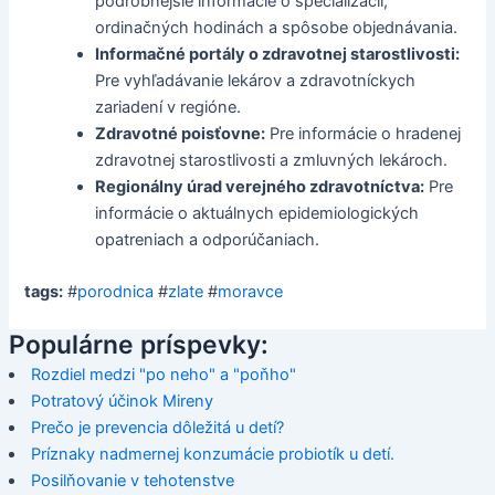
podrobnejšie informácie o špecializácii,
ordinačných hodinách a spôsobe objednávania.
Informačné portály o zdravotnej starostlivosti:
Pre vyhľadávanie lekárov a zdravotníckych
zariadení v regióne.
Zdravotné poisťovne:
Pre informácie o hradenej
zdravotnej starostlivosti a zmluvných lekároch.
Regionálny úrad verejného zdravotníctva:
Pre
informácie o aktuálnych epidemiologických
opatreniach a odporúčaniach.
tags:
#
porodnica
#
zlate
#
moravce
Populárne príspevky:
Rozdiel medzi "po neho" a "poňho"
Potratový účinok Mireny
Prečo je prevencia dôležitá u detí?
Príznaky nadmernej konzumácie probiotík u detí.
Posilňovanie v tehotenstve