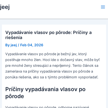
Skip
jeej
to
Ma
content
Me
Vypadávanie vlasov po pôrode: Príčiny a
riešenia
By
jeej
/
Feb 04, 2026
Vypadávanie vlasov po pôrode je bežný jav, ktorý
postihuje mnoho žien. Hoci ide o dočasný stav, môže byť
pre mnohé ženy stresujúci a nepríjemný. Tento článok sa
zameriava na príčiny vypadávania vlasov po pôrode a
ponúka riešenia, ako sa s týmto problémom vysporiadať.
Príčiny vypadávania vlasov po
pôrode
Vypadávanie vlasov po pôrode, odborne nazývané