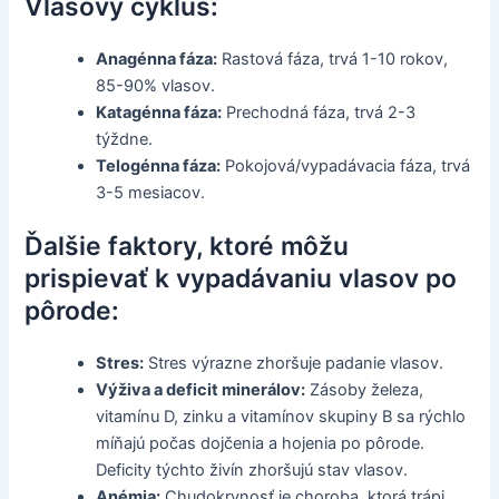
Vlasový cyklus:
Anagénna fáza:
Rastová fáza, trvá 1-10 rokov,
85-90% vlasov.
Katagénna fáza:
Prechodná fáza, trvá 2-3
týždne.
Telogénna fáza:
Pokojová/vypadávacia fáza, trvá
3-5 mesiacov.
Ďalšie faktory, ktoré môžu
prispievať k vypadávaniu vlasov po
pôrode:
Stres:
Stres výrazne zhoršuje padanie vlasov.
Výživa a deficit minerálov:
Zásoby železa,
vitamínu D, zinku a vitamínov skupiny B sa rýchlo
míňajú počas dojčenia a hojenia po pôrode.
Deficity týchto živín zhoršujú stav vlasov.
Anémia:
Chudokrvnosť je choroba, ktorá trápi