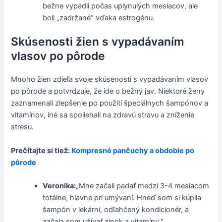
bežne vypadli počas uplynulých mesiacov, ale
boli „zadržané“ vďaka estrogénu.
Skúsenosti žien s vypadávaním
vlasov po pôrode
Mnoho žien zdieľa svoje skúsenosti s vypadávaním vlasov
po pôrode a potvrdzuje, že ide o bežný jav. Niektoré ženy
zaznamenali zlepšenie po použití špeciálnych šampónov a
vitamínov, iné sa spoliehali na zdravú stravu a zníženie
stresu.
Prečítajte si tiež:
Kompresné pančuchy a obdobie po
pôrode
Veronika:
„Mne začali padať medzi 3-4 mesiacom
totálne, hlavne pri umývaní. Hneď som si kúpila
šampón v lekárni, odľahčený kondicionér, a
začala som užívať zinok a vitamíny."