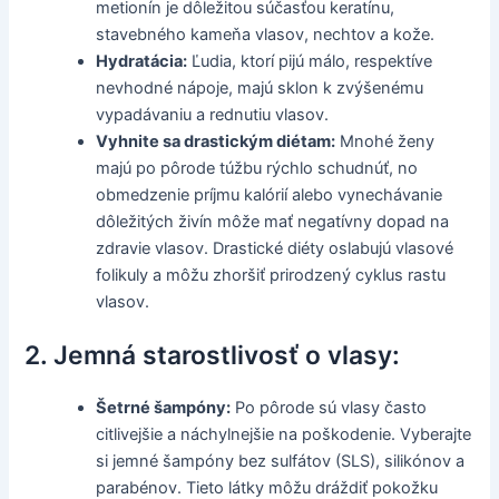
metionín je dôležitou súčasťou keratínu,
stavebného kameňa vlasov, nechtov a kože.
Hydratácia:
Ľudia, ktorí pijú málo, respektíve
nevhodné nápoje, majú sklon k zvýšenému
vypadávaniu a rednutiu vlasov.
Vyhnite sa drastickým diétam:
Mnohé ženy
majú po pôrode túžbu rýchlo schudnúť, no
obmedzenie príjmu kalórií alebo vynechávanie
dôležitých živín môže mať negatívny dopad na
zdravie vlasov. Drastické diéty oslabujú vlasové
folikuly a môžu zhoršiť prirodzený cyklus rastu
vlasov.
2. Jemná starostlivosť o vlasy:
Šetrné šampóny:
Po pôrode sú vlasy často
citlivejšie a náchylnejšie na poškodenie. Vyberajte
si jemné šampóny bez sulfátov (SLS), silikónov a
parabénov. Tieto látky môžu dráždiť pokožku