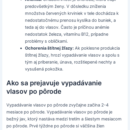
predovšetkým ženy. V dôsledku zníženia
množstva červených krviniek v tele dochádza k
nedostatočnému prenosu kyslíka do buniek, a
teda aj do vlasov. Často je príčinou anémie
nedostatok železa, vitamínu B12, prípadne
problémy s obličkami.
Ochorenia štítnej žľazy:
Ak poklesne produkcia
štítnej žľazy, hrozí vypadávanie vlasov a spolu s
tým aj priberanie, únava, rozštiepené nechty a
vysušená pokožka.
Ako sa prejavuje vypadávanie
vlasov po pôrode
Vypadávanie vlasov po pôrode zvyčajne začína 2-4
mesiace po pôrode. Vypadávanie vlasov po pôrode je
bežný jav, ktorý nastáva medzi tretím a šiestym mesiacom
po pôrode. Prvé týždne po pôrode si väčšina žien