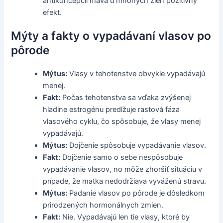
antikoncepcii máva u mnohých žien pozitívny
efekt.
Mýty a fakty o vypadávaní vlasov po
pôrode
Mýtus:
Vlasy v tehotenstve obvykle vypadávajú
menej.
Fakt:
Počas tehotenstva sa vďaka zvýšenej
hladine estrogénu predlžuje rastová fáza
vlasového cyklu, čo spôsobuje, že vlasy menej
vypadávajú.
Mýtus:
Dojčenie spôsobuje vypadávanie vlasov.
Fakt:
Dojčenie samo o sebe nespôsobuje
vypadávanie vlasov, no môže zhoršiť situáciu v
prípade, že matka nedodržiava vyváženú stravu.
Mýtus:
Padanie vlasov po pôrode je dôsledkom
prirodzených hormonálnych zmien.
Fakt:
Nie. Vypadávajú len tie vlasy, ktoré by