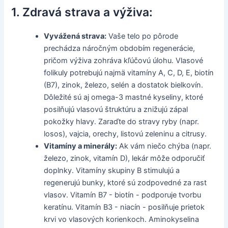
1. Zdravá strava a výživa:
Vyvážená strava:
Vaše telo po pôrode
prechádza náročným obdobím regenerácie,
pričom výživa zohráva kľúčovú úlohu. Vlasové
folikuly potrebujú najmä vitamíny A, C, D, E, biotín
(B7), zinok, železo, selén a dostatok bielkovín.
Dôležité sú aj omega-3 mastné kyseliny, ktoré
posilňujú vlasovú štruktúru a znižujú zápal
pokožky hlavy. Zaraďte do stravy ryby (napr.
losos), vajcia, orechy, listovú zeleninu a citrusy.
Vitamíny a minerály:
Ak vám niečo chýba (napr.
železo, zinok, vitamín D), lekár môže odporučiť
doplnky. Vitamíny skupiny B stimulujú a
regenerujú bunky, ktoré sú zodpovedné za rast
vlasov. Vitamín B7 - biotín - podporuje tvorbu
keratínu. Vitamín B3 - niacín - posilňuje prietok
krvi vo vlasových korienkoch. Aminokyselina