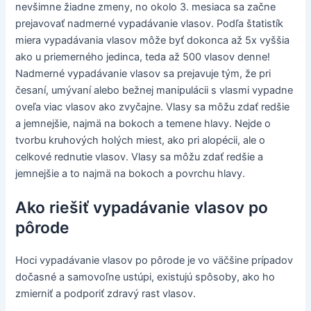
nevšimne žiadne zmeny, no okolo 3. mesiaca sa začne
prejavovať nadmerné vypadávanie vlasov. Podľa štatistík
miera vypadávania vlasov môže byť dokonca až 5x vyššia
ako u priemerného jedinca, teda až 500 vlasov denne!
Nadmerné vypadávanie vlasov sa prejavuje tým, že pri
česaní, umývaní alebo bežnej manipulácii s vlasmi vypadne
oveľa viac vlasov ako zvyčajne. Vlasy sa môžu zdať redšie
a jemnejšie, najmä na bokoch a temene hlavy. Nejde o
tvorbu kruhových holých miest, ako pri alopécii, ale o
celkové rednutie vlasov. Vlasy sa môžu zdať redšie a
jemnejšie a to najmä na bokoch a povrchu hlavy.
Ako riešiť vypadávanie vlasov po
pôrode
Hoci vypadávanie vlasov po pôrode je vo väčšine prípadov
dočasné a samovoľne ustúpi, existujú spôsoby, ako ho
zmierniť a podporiť zdravý rast vlasov.