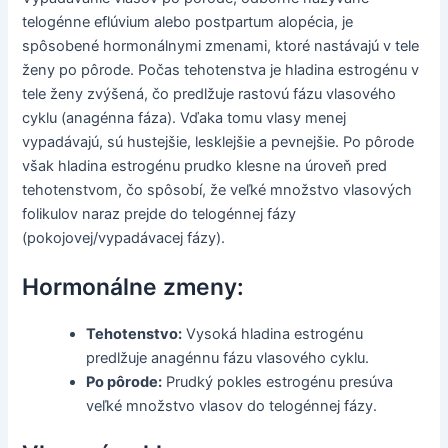
telogénne eflúvium alebo postpartum alopécia, je
spôsobené hormonálnymi zmenami, ktoré nastávajú v tele
ženy po pôrode. Počas tehotenstva je hladina estrogénu v
tele ženy zvýšená, čo predlžuje rastovú fázu vlasového
cyklu (anagénna fáza). Vďaka tomu vlasy menej
vypadávajú, sú hustejšie, lesklejšie a pevnejšie. Po pôrode
však hladina estrogénu prudko klesne na úroveň pred
tehotenstvom, čo spôsobí, že veľké množstvo vlasových
folikulov naraz prejde do telogénnej fázy
(pokojovej/vypadávacej fázy).
Hormonálne zmeny:
Tehotenstvo:
Vysoká hladina estrogénu
predlžuje anagénnu fázu vlasového cyklu.
Po pôrode:
Prudký pokles estrogénu presúva
veľké množstvo vlasov do telogénnej fázy.