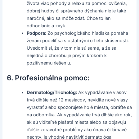
života viac pohody a relaxu za pomoci cvičenia,
dobrej hudby či správneho dýchania nie je také
náročné, ako sa môže zdať. Chce to len
odhodlanie a zvyk.
Podpora:
Zo psychologického hľadiska pomáha
ženám podeliť sa s ostatnými o tieto skúsenosti.
Uvedomiť si, že v tom nie sú samé, a že sa
nejedná o chorobu je prvým krokom k
pozitívnemu riešeniu.
6. Profesionálna pomoc:
Dermatológ/Trichológ:
Ak vypadávanie vlasov
trvá dlhšie než 12 mesiacov, nevidíte nové vlasy
vyrastať alebo spozorujete holé miesta, obráťte sa
na odborníka. Ak vypadávanie trvá dlhšie ako rok,
ak sú viditeľné plešaté miesta alebo sa objavujú
ďalšie zdravotné problémy ako únava či lámavé
nechty, je vhodné navštíviť dermatológa