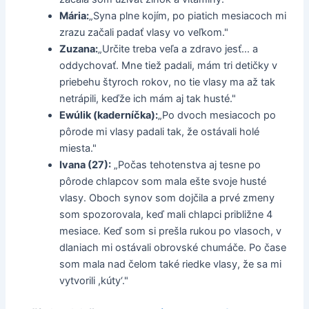
Mária:
„Syna plne kojím, po piatich mesiacoch mi
zrazu začali padať vlasy vo veľkom."
Zuzana:
„Určite treba veľa a zdravo jesť… a
oddychovať. Mne tiež padali, mám tri detičky v
priebehu štyroch rokov, no tie vlasy ma až tak
netrápili, keďže ich mám aj tak husté."
Ewúlik (kaderníčka):
„Po dvoch mesiacoch po
pôrode mi vlasy padali tak, že ostávali holé
miesta."
Ivana (27):
„Počas tehotenstva aj tesne po
pôrode chlapcov som mala ešte svoje husté
vlasy. Oboch synov som dojčila a prvé zmeny
som spozorovala, keď mali chlapci približne 4
mesiace. Keď som si prešla rukou po vlasoch, v
dlaniach mi ostávali obrovské chumáče. Po čase
som mala nad čelom také riedke vlasy, že sa mi
vytvorili ,kúty‘."