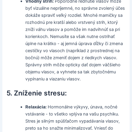
Vhodný strih:
Popôrodné rednutie vlasov môže
byť vizuálne nepríjemné, no správne zvolený účes
dokáže spraviť veľký rozdiel. Mnohé mamičky sa
rozhodnú pre kratší alebo vrstvený strih, ktorý
zníži váhu vlasov a pomôže im nadvihnúť sa pri
korienkoch. Nemusíte sa však nutne ostrihať
úplne na krátko - aj jemná úprava dĺžky či zmena
cestičky vo vlasoch (napríklad z prostrednej na
bočnú) môže zmeniť dojem z riedkych vlasov.
Správny strih môže opticky dať dojem väčšieho
objemu vlasov, a vyhnete sa tak zbytočnému
vypínaniu a viazaniu vlasov.
5. Zníženie stresu:
Relaxácia:
Hormonálne výkyvy, únava, nočné
vstávanie - to všetko vplýva na vašu psychiku.
Stres je silným spúšťačom vypadávania vlasov,
preto sa ho snažte minimalizovať. Vniesť do