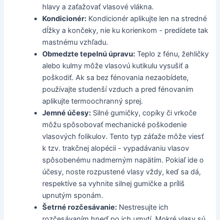
hlavy a zaťažovať vlasové vlákna.
Kondicionér:
Kondicionér aplikujte len na stredné
dĺžky a končeky, nie ku korienkom - predídete tak
mastnému vzhľadu.
Obmedzte tepelnú úpravu:
Teplo z fénu, žehličky
alebo kulmy môže vlasovú kutikulu vysušiť a
poškodiť. Ak sa bez fénovania nezaobídete,
používajte studenší vzduch a pred fénovaním
aplikujte termoochranný sprej.
Jemné účesy:
Silné gumičky, copíky či vrkoče
môžu spôsobovať mechanické poškodenie
vlasových folikulov. Tento typ záťaže môže viesť
k tzv. trakčnej alopécii - vypadávaniu vlasov
spôsobenému nadmerným napätím. Pokiaľ ide o
účesy, noste rozpustené vlasy vždy, keď sa dá,
respektíve sa vyhnite silnej gumičke a príliš
upnutým sponám.
Šetrné rozčesávanie:
Nestresujte ich
rozčesávaním hneď po ich umytí. Mokré vlasy sú