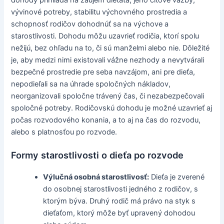
vývinové potreby, stabilitu výchovného prostredia a
schopnosť rodičov dohodnúť sa na výchove a
starostlivosti. Dohodu môžu uzavrieť rodičia, ktorí spolu
nežijú, bez ohľadu na to, či sú manželmi alebo nie. Dôležité
je, aby medzi nimi existovali vážne nezhody a nevytvárali
bezpečné prostredie pre seba navzájom, ani pre dieťa,
nepodieľali sa na úhrade spoločných nákladov,
neorganizovali spoločne trávený čas, či nezabezpečovali
spoločné potreby. Rodičovskú dohodu je možné uzavrieť aj
počas rozvodového konania, a to aj na čas do rozvodu,
alebo s platnosťou po rozvode.
Formy starostlivosti o dieťa po rozvode
Výlučná osobná starostlivosť:
Dieťa je zverené
do osobnej starostlivosti jedného z rodičov, s
ktorým býva. Druhý rodič má právo na styk s
dieťaťom, ktorý môže byť upravený dohodou