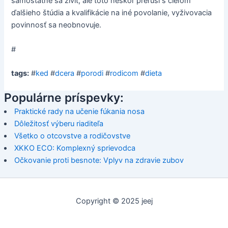
samostatne sa živiť, ale toto neskôr preruší s cieľom
ďalšieho štúdia a kvalifikácie na iné povolanie, vyživovacia
povinnosť sa neobnovuje.
#
tags:
#
ked
#
dcera
#
porodi
#
rodicom
#
dieta
Populárne príspevky:
Praktické rady na učenie fúkania nosa
Dôležitosť výberu riaditeľa
Všetko o otcovstve a rodičovstve
XKKO ECO: Komplexný sprievodca
Očkovanie proti besnote: Vplyv na zdravie zubov
Copyright © 2025 jeej