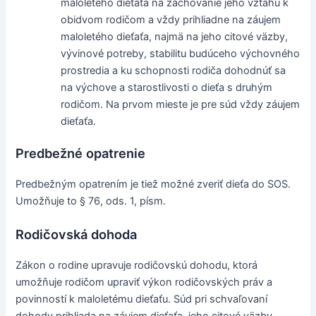
maloletého dieťaťa na zachovanie jeho vzťahu k
obidvom rodičom a vždy prihliadne na záujem
maloletého dieťaťa, najmä na jeho citové väzby,
vývinové potreby, stabilitu budúceho výchovného
prostredia a ku schopnosti rodiča dohodnúť sa
na výchove a starostlivosti o dieťa s druhým
rodičom. Na prvom mieste je pre súd vždy záujem
dieťaťa.
Predbežné opatrenie
Predbežným opatrením je tiež možné zveriť dieťa do SOS.
Umožňuje to § 76, ods. 1, písm.
Rodičovská dohoda
Zákon o rodine upravuje rodičovskú dohodu, ktorá
umožňuje rodičom upraviť výkon rodičovských práv a
povinností k maloletému dieťaťu. Súd pri schvaľovaní
dohody prihliada na záujem dieťaťa, jeho citové väzby,