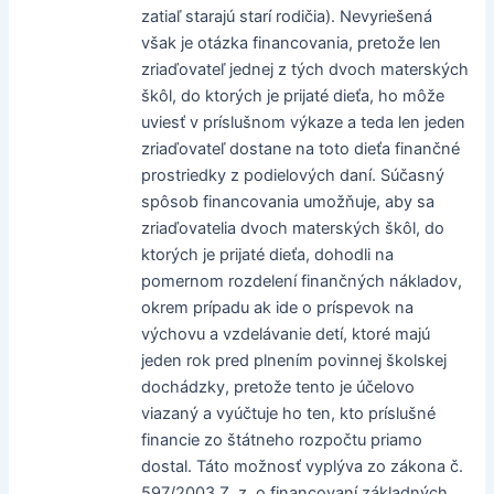
zatiaľ starajú starí rodičia). Nevyriešená
však je otázka financovania, pretože len
zriaďovateľ jednej z tých dvoch materských
škôl, do ktorých je prijaté dieťa, ho môže
uviesť v príslušnom výkaze a teda len jeden
zriaďovateľ dostane na toto dieťa finančné
prostriedky z podielových daní. Súčasný
spôsob financovania umožňuje, aby sa
zriaďovatelia dvoch materských škôl, do
ktorých je prijaté dieťa, dohodli na
pomernom rozdelení finančných nákladov,
okrem prípadu ak ide o príspevok na
výchovu a vzdelávanie detí, ktoré majú
jeden rok pred plnením povinnej školskej
dochádzky, pretože tento je účelovo
viazaný a vyúčtuje ho ten, kto príslušné
financie zo štátneho rozpočtu priamo
dostal. Táto možnosť vyplýva zo zákona č.
597/2003 Z. z. o financovaní základných