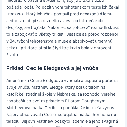
neodradilo Jasona s Adamom, aby ju o túto službu
požiadali opäť. Po pozitívnom tehotenskom teste ich čakal
ultrazvuk, ktorý ich však postavil pred nečakanú dilemu.
Jedno z embryí sa rozdelilo a Jessica tak nečakala
dvojičky, ale trojčatá. Nakoniec sa „otcovia“ rozhodli skúsiť
to a zabojovať o všetky tri deti. Jessice sa pôrod rozbehol
v 34. týždni tehotenstva a musela absolvovať urgentnú
sekciu, pri ktorej stratila štyri litre krvi a bola v ohrození
života.
Príklad: Cecile Eledgeová a jej vnúča
Američanka Cecile Eledgeová vynosila a úspešne porodila
svoje vnúča. Matthew Eledge, ktorý bol učiteľom na
katolíckej strednej škole v Nebraske, sa rozhodol verejne
zosobášiť so svojím priateľom Elliotom Doughertym.
Matthewova matka Cecile sa ponúkla, že im dieťa vynosí.
Najprv absolvovala Cecile, surogátna matka, hormonálnu
terapiu. Jej syn Matthew poskytol spermie a jeho švagriná