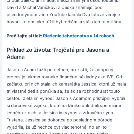
chodiť ďaleko ani hľadať medzi známymi osobnosťami.
David a Michal Vaníčkovi z Česka známejší pod
pseudonymom z ich YouTube kanálu Dva tátové verejne
hovorili o tom, ako túžili byť rodičmi a stálo ich to milióny.
Prečítajte si tiež:
Riešenie tehotenstva v 14 rokoch
Príklad zo života: Trojčatá pre Jasona a
Adama
Jason a Adam túžili po deťoch, no zistili, že adopčný
proces je takmer rovnako finančne nákladný ako IVF. Od
začiatku pri nich stála ich kamarátka Jessica, ktorá už mala
tri vlastné deti a ponúkla sa, že ak sa rozhodnú ísť touto
cestou, dieťa im vynosí. Jason s Adamom pristúpili, vybrali
si darcovské vajíčko, ktoré na klinike oplodnili spermiami
jedného z nich, a Jessica im vynosila zdravého syna
Tristana. Jessica sa dokonca po poslednom pôrode
vyjadrila, že už nechce byť viac tehotná, no ani to