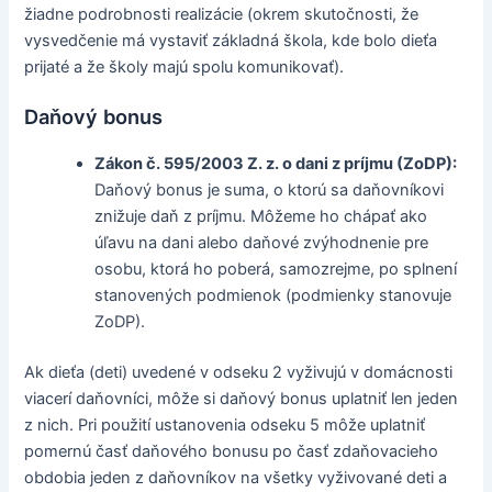
žiadne podrobnosti realizácie (okrem skutočnosti, že
vysvedčenie má vystaviť základná škola, kde bolo dieťa
prijaté a že školy majú spolu komunikovať).
Daňový bonus
Zákon č. 595/2003 Z. z. o dani z príjmu (ZoDP):
Daňový bonus je suma, o ktorú sa daňovníkovi
znižuje daň z príjmu. Môžeme ho chápať ako
úľavu na dani alebo daňové zvýhodnenie pre
osobu, ktorá ho poberá, samozrejme, po splnení
stanovených podmienok (podmienky stanovuje
ZoDP).
Ak dieťa (deti) uvedené v odseku 2 vyživujú v domácnosti
viacerí daňovníci, môže si daňový bonus uplatniť len jeden
z nich. Pri použití ustanovenia odseku 5 môže uplatniť
pomernú časť daňového bonusu po časť zdaňovacieho
obdobia jeden z daňovníkov na všetky vyživované deti a