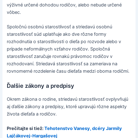
výživné určené dohodou rodičov, alebo nebude určené
vôbec.
Spoločnú osobnú starostlivosť a striedavú osobnú
starostlivosť súd uplatňuje ako dve rôzne formy
rozhodnutia o starostlivosti o dieťa po rozvode alebo v
prípade neformálnych vzťahov rodičov. Spoločná
starostlivosť zaručuje rovnakú právomoc rodičov v
rozhodovaní. Striedavá starostlivosť sa zameriava na
rovnomerné rozdelenie času dieťaťa medzi oboma rodičmi.
Ďalšie zákony a predpisy
Okrem zákona o rodine, striedavú starostlivosť ovplyvňujú
aj ďalšie zákony a predpisy, ktoré upravujú rôzne aspekty
života dieťaťa a rodičov.
Prečítajte si tiež:
Tehotenstvo Vanesy, dcéry Jarmily
Lajčákovej-Hargašovej