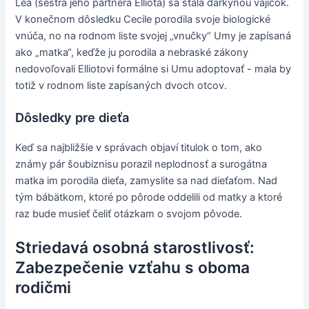
Lea (sestra jeho partnera Elliota) sa stala darkyňou vajíčok.
V konečnom dôsledku Cecile porodila svoje biologické
vnúča, no na rodnom liste svojej „vnučky“ Umy je zapísaná
ako „matka“, keďže ju porodila a nebraské zákony
nedovoľovali Elliotovi formálne si Umu adoptovať - mala by
totiž v rodnom liste zapísaných dvoch otcov.
Dôsledky pre dieťa
Keď sa najbližšie v správach objaví titulok o tom, ako
známy pár šoubiznisu porazil neplodnosť a surogátna
matka im porodila dieťa, zamyslite sa nad dieťaťom. Nad
tým bábätkom, ktoré po pôrode oddelili od matky a ktoré
raz bude musieť čeliť otázkam o svojom pôvode.
Striedavá osobná starostlivosť:
Zabezpečenie vzťahu s oboma
rodičmi