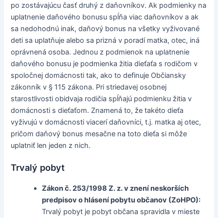
po zostávajúcu časť druhý z daňovníkov. Ak podmienky na
uplatnenie daňového bonusu spĺňa viac daňovníkov a ak
sa nedohodnú inak, daňový bonus na všetky vyživované
deti sa uplatňuje alebo sa prizná v poradí matka, otec, iná
oprávnená osoba. Jednou z podmienok na uplatnenie
daňového bonusu je podmienka žitia dieťaťa s rodičom v
spoločnej domácnosti tak, ako to definuje Občiansky
zákonník v § 115 zákona. Pri striedavej osobnej
starostlivosti obidvaja rodičia spĺňajú podmienku žitia v
domácnosti s dieťaťom. Znamená to, že takéto dieťa
vyživujú v domácnosti viacerí daňovníci, t.j. matka aj otec,
pričom daňový bonus mesačne na toto dieťa si môže
uplatniť len jeden z nich.
Trvalý pobyt
Zákon č. 253/1998 Z. z. v znení neskorších
predpisov o hlásení pobytu občanov (ZoHPO):
Trvalý pobyt je pobyt občana spravidla v mieste