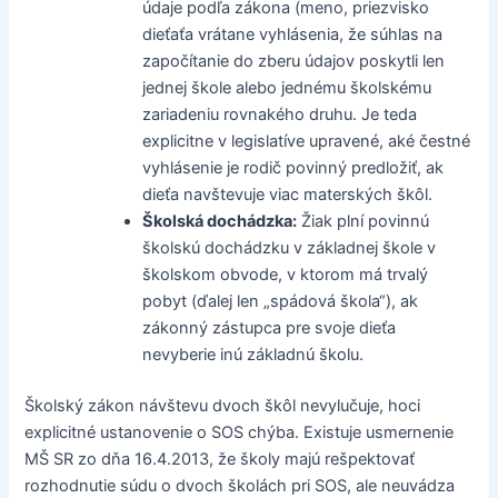
údaje podľa zákona (meno, priezvisko
dieťaťa vrátane vyhlásenia, že súhlas na
započítanie do zberu údajov poskytli len
jednej škole alebo jednému školskému
zariadeniu rovnakého druhu. Je teda
explicitne v legislatíve upravené, aké čestné
vyhlásenie je rodič povinný predložiť, ak
dieťa navštevuje viac materských škôl.
Školská dochádzka:
Žiak plní povinnú
školskú dochádzku v základnej škole v
školskom obvode, v ktorom má trvalý
pobyt (ďalej len „spádová škola“), ak
zákonný zástupca pre svoje dieťa
nevyberie inú základnú školu.
Školský zákon návštevu dvoch škôl nevylučuje, hoci
explicitné ustanovenie o SOS chýba. Existuje usmernenie
MŠ SR zo dňa 16.4.2013, že školy majú rešpektovať
rozhodnutie súdu o dvoch školách pri SOS, ale neuvádza