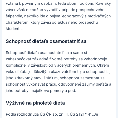
vzťahu k povinným osobám, teda obom rodičom. Rovnaký
záver však nemožno vyvodiť v prípade prospechového
štipendia, nakoľko ide o príjem jednorazový s motivačných
charakterom, ktorý závisí od aktuálneho prospechu
študenta.
Schopnosť dieťaťa osamostatniť sa
Schopnosť dieťaťa osamostatniť sa a samo si
zabezpečovať základné životné potreby sa vyhodnocuje
komplexne, v závislosti od viacerých premenných. Okrem
veku dieťaťa je dôležitým ukazovateľom tejto schopnosti aj
jeho zdravotný stav, štúdium, schopnosť zamestnať sa,
schopnosť vykonávať prácu, odôvodnené záujmy dieťaťa a
jeho potreby, majetkové pomery a pod.
Výživné na plnoleté dieťa
Podľa rozhodnutia ÚS ČR sp. zn. II. ÚS 2121/14: „Je