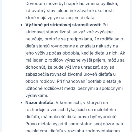
Dôvodom môže byť napríklad zmena bydliska,
zdravotný stav, alebo iné závažné okolnosti,
ktoré majú vplyv na záujem dieťaťa.
Výživné pri striedavej starostlivosti:
Pri
striedavej starostlivosti sa výživné zvyčajne
neurčuje, pretože sa predpokladá, že rodičia sa o
dieťa starajú rovnocenne a znášajú náklady na
jeho výživu počas obdobia, keď je dieťa u nich. Ak
má jeden z rodičov výrazne vyšší príjem, môžu sa
dohodnúť, že bude výživné uhrádzať, aby sa
zabezpečila rovnaká životná úroveň dieťaťa u
oboch rodičov. Pri financovaní potrieb dieťaťa je
užitočné rozlišovať medzi bežnými a spoločnými
výdavkami.
Názor dieťaťa:
V konaniach, v ktorých sa
rozhoduje o veciach týkajúcich sa maloletého
dieťaťa, má maloleté dieťa právo byť vypočuté.
Právo dieťaťa vyjadriť samostatne svoj názor patrí
maloletému dieťaťu v rozsahu zodpovedajúcom