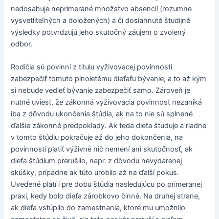
nedosahuje neprimerané množstvo absencií (rozumne
vysvetliteľných a doložených) a či dosiahnuté študijné
výsledky potvrdzujú jeho skutočný záujem o zvolený
odbor.
Rodičia sú povinní z titulu vyživovacej povinnosti
zabezpečiť tomuto plnoletému dieťaťu bývanie, a to až kým
si nebude vedieť bývanie zabezpečiť samo. Zároveň je
nutné uviesť, že zákonná vyživovacia povinnosť nezaniká
iba z dôvodu ukončenia štúdia, ak na to nie sú splnené
ďalšie zákonné predpoklady. Ak teda dieťa študuje a riadne
v tomto štúdiu pokračuje až do jeho dokončenia, na
povinnosti platiť výživné nič nemení ani skutočnosť, ak
dieťa štúdium prerušilo, napr. z dôvodu nevydarenej
skúšky, prípadne ak túto urobilo až na ďalší pokus.
Uvedené platí i pre dobu štúdia nasledujúcu po primeranej
praxi, kedy bolo dieťa zárobkovo činné. Na druhej strane,
ak dieťa vstúpilo do zamestnania, ktoré mu umožnilo