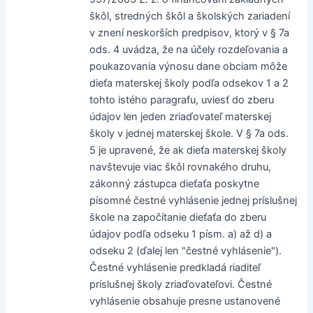
škôl, stredných škôl a školských zariadení
v znení neskorších predpisov, ktorý v § 7a
ods. 4 uvádza, že na účely rozdeľovania a
poukazovania výnosu dane obciam môže
dieťa materskej školy podľa odsekov 1 a 2
tohto istého paragrafu, uviesť do zberu
údajov len jeden zriaďovateľ materskej
školy v jednej materskej škole. V § 7a ods.
5 je upravené, že ak dieťa materskej školy
navštevuje viac škôl rovnakého druhu,
zákonný zástupca dieťaťa poskytne
písomné čestné vyhlásenie jednej príslušnej
škole na započítanie dieťaťa do zberu
údajov podľa odseku 1 písm. a) až d) a
odseku 2 (ďalej len "čestné vyhlásenie").
Čestné vyhlásenie predkladá riaditeľ
príslušnej školy zriaďovateľovi. Čestné
vyhlásenie obsahuje presne ustanovené