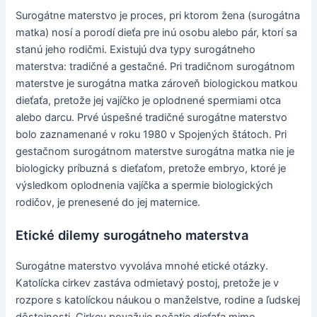
Surogátne materstvo je proces, pri ktorom žena (surogátna
matka) nosí a porodí dieťa pre inú osobu alebo pár, ktorí sa
stanú jeho rodičmi. Existujú dva typy surogátneho
materstva: tradičné a gestačné. Pri tradičnom surogátnom
materstve je surogátna matka zároveň biologickou matkou
dieťaťa, pretože jej vajíčko je oplodnené spermiami otca
alebo darcu. Prvé úspešné tradičné surogátne materstvo
bolo zaznamenané v roku 1980 v Spojených štátoch. Pri
gestačnom surogátnom materstve surogátna matka nie je
biologicky príbuzná s dieťaťom, pretože embryo, ktoré je
výsledkom oplodnenia vajíčka a spermie biologických
rodičov, je prenesené do jej maternice.
Etické dilemy surogátneho materstva
Surogátne materstvo vyvoláva mnohé etické otázky.
Katolícka cirkev zastáva odmietavý postoj, pretože je v
rozpore s katolíckou náukou o manželstve, rodine a ľudskej
dôstojnosti. Cirkev považuje počatie dieťaťa mimo