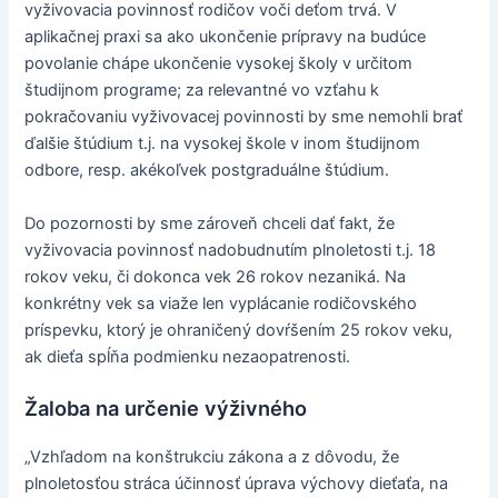
vyživovacia povinnosť rodičov voči deťom trvá. V
aplikačnej praxi sa ako ukončenie prípravy na budúce
povolanie chápe ukončenie vysokej školy v určitom
študijnom programe; za relevantné vo vzťahu k
pokračovaniu vyživovacej povinnosti by sme nemohli brať
ďalšie štúdium t.j. na vysokej škole v inom študijnom
odbore, resp. akékoľvek postgraduálne štúdium.
Do pozornosti by sme zároveň chceli dať fakt, že
vyživovacia povinnosť nadobudnutím plnoletosti t.j. 18
rokov veku, či dokonca vek 26 rokov nezaniká. Na
konkrétny vek sa viaže len vyplácanie rodičovského
príspevku, ktorý je ohraničený dovŕšením 25 rokov veku,
ak dieťa spĺňa podmienku nezaopatrenosti.
Žaloba na určenie výživného
„Vzhľadom na konštrukciu zákona a z dôvodu, že
plnoletosťou stráca účinnosť úprava výchovy dieťaťa, na