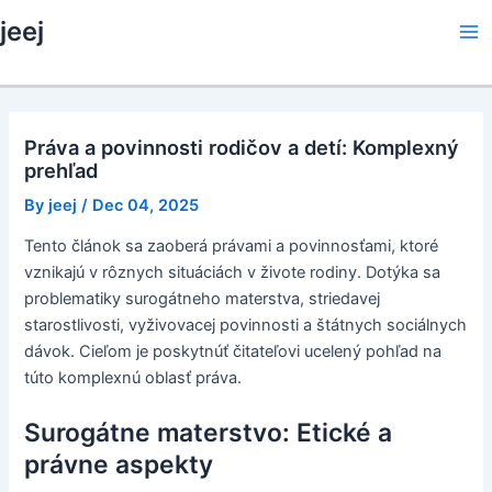
Skip
jeej
to
Ma
content
Me
Práva a povinnosti rodičov a detí: Komplexný
prehľad
By
jeej
/
Dec 04, 2025
Tento článok sa zaoberá právami a povinnosťami, ktoré
vznikajú v rôznych situáciách v živote rodiny. Dotýka sa
problematiky surogátneho materstva, striedavej
starostlivosti, vyživovacej povinnosti a štátnych sociálnych
dávok. Cieľom je poskytnúť čitateľovi ucelený pohľad na
túto komplexnú oblasť práva.
Surogátne materstvo: Etické a
právne aspekty