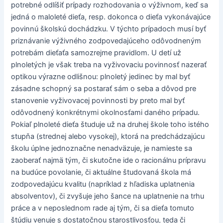
potrebné odlíšiť prípady rozhodovania o výživnom, keď sa
jedná o maloleté dieťa, resp. dokonca o dieťa vykonávajúce
povinnú školskú dochádzku. V týchto prípadoch musí byť
priznávanie výživného zodpovedajúceho odôvodneným
potrebám dieťaťa samozrejme pravidlom. U detí už
plnoletých je však treba na vyživovaciu povinnosť nazerať
optikou výrazne odlišnou: plnoletý jedinec by mal byť
zásadne schopný sa postarať sám o seba a dôvod pre
stanovenie vyživovacej povinnosti by preto mal byť
odôvodnený konkrétnymi okolnosťami daného prípadu.
Pokiaľ plnoleté dieťa študuje už na druhej škole toho istého
stupňa (strednej alebo vysokej), ktorá na predchádzajúcu
školu úplne jednoznačne nenadväzuje, je namieste sa
zaoberať najmä tým, či skutočne ide o racionálnu prípravu
na budúce povolanie, či aktuálne študovaná škola má
zodpovedajúcu kvalitu (napríklad z hľadiska uplatnenia
absolventov), či zvyšuje jeho šance na uplatnenie na trhu
práce a v neposlednom rade aj tým, či sa dieťa tomuto
štúdiu venuje s dostatočnou starostlivosťou, teda či