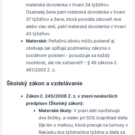
materská dovolenka v trvaní 34 týždňov.
Osamelej žene patrí materská dovolenka v trvaní
37 týždňov a žene, ktorá porodila zároveň dve
alebo viac detí, patrí materská dovolenka v trvaní
43 týždňov.
Materské:
Peňažnú dávku môžu poberať aj
obidvaja (ak spĺňajú podmienky zákona o
sociálnom poistení - posudzuje sa každý
osobitne), ale nie súčasne!!! - § 49 zákona č.
461/2003 Z. z.
Školský zákon a vzdelávanie
Zákon č. 245/2008 Z. z. v znení neskorších
predpisov (Školský zákon):
Materské školy:
V praxi deti navštevujú
dve škôlky, a nielen pri SOS (napríklad dieťa
žije len s matkou, ktorá pracuje na turnusy v
Rakúsku dva týždne/dva týždne a dieťa sa