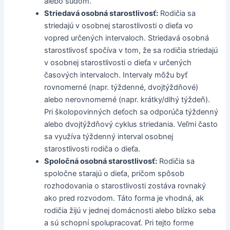
alebo súdom.
Striedavá osobná starostlivosť:
Rodičia sa
striedajú v osobnej starostlivosti o dieťa vo
vopred určených intervaloch. Striedavá osobná
starostlivosť spočíva v tom, že sa rodičia striedajú
v osobnej starostlivosti o dieťa v určených
časových intervaloch. Intervaly môžu byť
rovnomerné (napr. týždenné, dvojtýždňové)
alebo nerovnomerné (napr. krátky/dlhý týždeň).
Pri školopovinných deťoch sa odporúča týždenný
alebo dvojtýždňový cyklus striedania. Veľmi často
sa využíva týždenný interval osobnej
starostlivosti rodiča o dieťa.
Spoločná osobná starostlivosť:
Rodičia sa
spoločne starajú o dieťa, pričom spôsob
rozhodovania o starostlivosti zostáva rovnaký
ako pred rozvodom. Táto forma je vhodná, ak
rodičia žijú v jednej domácnosti alebo blízko seba
a sú schopní spolupracovať. Pri tejto forme