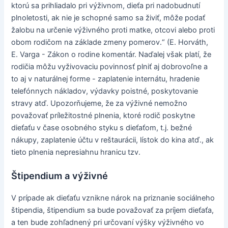
ktorú sa prihliadalo pri výživnom, dieťa pri nadobudnutí
plnoletosti, ak nie je schopné samo sa živiť, môže podať
žalobu na určenie výživného proti matke, otcovi alebo proti
obom rodičom na základe zmeny pomerov.“ (E. Horváth,
E. Varga - Zákon o rodine komentár. Naďalej však platí, že
rodičia môžu vyživovaciu povinnosť plniť aj dobrovoľne a
to aj v naturálnej forme - zaplatenie internátu, hradenie
telefónnych nákladov, výdavky poistné, poskytovanie
stravy atď. Upozorňujeme, že za výživné nemožno
považovať príležitostné plnenia, ktoré rodič poskytne
dieťaťu v čase osobného styku s dieťaťom, t.j. bežné
nákupy, zaplatenie účtu v reštaurácii, lístok do kina atď., ak
tieto plnenia nepresiahnu hranicu tzv.
Štipendium a výživné
V prípade ak dieťaťu vznikne nárok na priznanie sociálneho
štipendia, štipendium sa bude považovať za príjem dieťaťa,
a ten bude zohľadnený pri určovaní výšky výživného vo