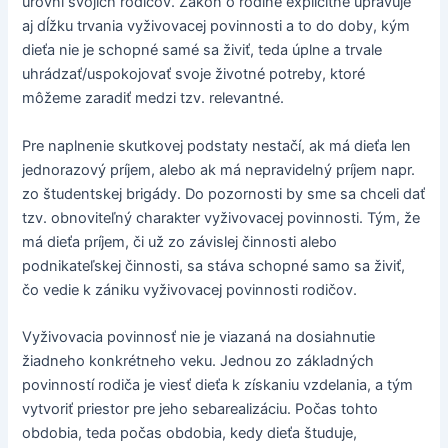
úrovni svojich rodičov. Zákon o rodine explicitne upravuje
aj dĺžku trvania vyživovacej povinnosti a to do doby, kým
dieťa nie je schopné samé sa živiť, teda úplne a trvale
uhrádzať/uspokojovať svoje životné potreby, ktoré
môžeme zaradiť medzi tzv. relevantné.
Pre naplnenie skutkovej podstaty nestačí, ak má dieťa len
jednorazový príjem, alebo ak má nepravidelný príjem napr.
zo študentskej brigády. Do pozornosti by sme sa chceli dať
tzv. obnoviteľný charakter vyživovacej povinnosti. Tým, že
má dieťa príjem, či už zo závislej činnosti alebo
podnikateľskej činnosti, sa stáva schopné samo sa živiť,
čo vedie k zániku vyživovacej povinnosti rodičov.
Vyživovacia povinnosť nie je viazaná na dosiahnutie
žiadneho konkrétneho veku. Jednou zo základných
povinností rodiča je viesť dieťa k získaniu vzdelania, a tým
vytvoriť priestor pre jeho sebarealizáciu. Počas tohto
obdobia, teda počas obdobia, kedy dieťa študuje,