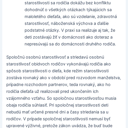
starostlivosti sa rodičia dokážu bez konfliktu
dohodnúť o všetkých otázkach týkajúcich sa
maloletého dieťaťa, ako sú vzdelanie, zdravotná
starostlivosť, náboženská výchova a ďalšie
podstatné otázky. V praxi sa realizuje aj tak, že
deti zostávajú žiť v domácnosti ako doteraz a
nepresúvajú sa do domácnosti druhého rodiča.
Spoločnú osobnú starostlivosť a striedavú osobnú
starostlivosť obidvoch rodičov vykonávajú rodičia ako
spôsob starostlivosti o dieťa, kde režim starostlivosti
zostáva rovnaký ako v období pred rozvodom manželstva,
prípadne rozchodom partnerov, teda rovnaký, ako ho
rodičia dieťaťa už realizovali pred ukončením ich
vzájomného vzťahu. So spoločnou starostlivosťou musia
obaja rodičia súhlasiť. Pri spoločnej starostlivosti deti
nebudú mať určené presné dni a časy striedania sa u
rodičov. V prípade spoločnej starostlivosti nemusí byť
upravené výživné, pretože zákon uvádza, že buď bude