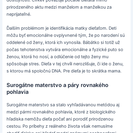
prirodzeného aktu medzi manželom a manželkou za
neprijateľné.
Ďalším problémom je identifikácia matky dieťaťom. Deti
môžu byť emocionálne ovplyvnené tým, že po narodení sú
oddelené od ženy, ktorá ich vynosila. Bábätko si totiž už
počas tehotenstva vytvára emocionálne a fyzické puto so
ženou, ktorá ho nosí, a odlúčenie od tejto ženy mu
spôsobuje stres. Dieťa v tej chvíli nerozlišuje, či ide o ženu,
s ktorou má spoločnú DNA. Pre dieťa je to skrátka mama.
Surogátne materstvo a páry rovnakého
pohlavia
Surogátne materstvo sa stalo vyhľadávanou metódou aj
medzi pármi rovnakého pohlavia, ktoré z biologického
hľadiska nemôžu dieťa počať ani porodiť prirodzenou
cestou. Po príbehy z reálneho života však nemusíme