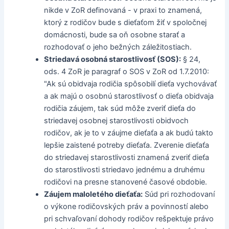
nikde v ZoR definovaná - v praxi to znamená,
ktorý z rodičov bude s dieťaťom žiť v spoločnej
domácnosti, bude sa oň osobne starať a
rozhodovať o jeho bežných záležitostiach.
Striedavá osobná starostlivosť (SOS):
§ 24,
ods. 4 ZoR je paragraf o SOS v ZoR od 1.7.2010:
"Ak sú obidvaja rodičia spôsobilí dieťa vychovávať
a ak majú o osobnú starostlivosť o dieťa obidvaja
rodičia záujem, tak súd môže zveriť dieťa do
striedavej osobnej starostlivosti obidvoch
rodičov, ak je to v záujme dieťaťa a ak budú takto
lepšie zaistené potreby dieťaťa. Zverenie dieťaťa
do striedavej starostlivosti znamená zveriť dieťa
do starostlivosti striedavo jednému a druhému
rodičovi na presne stanovené časové obdobie.
Záujem maloletého dieťaťa:
Súd pri rozhodovaní
o výkone rodičovských práv a povinností alebo
pri schvaľovaní dohody rodičov rešpektuje právo