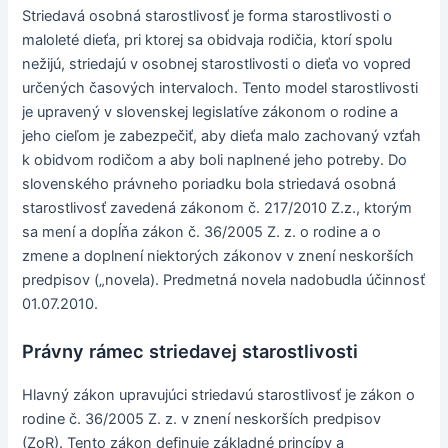
Striedavá osobná starostlivosť je forma starostlivosti o
maloleté dieťa, pri ktorej sa obidvaja rodičia, ktorí spolu
nežijú, striedajú v osobnej starostlivosti o dieťa vo vopred
určených časových intervaloch. Tento model starostlivosti
je upravený v slovenskej legislatíve zákonom o rodine a
jeho cieľom je zabezpečiť, aby dieťa malo zachovaný vzťah
k obidvom rodičom a aby boli naplnené jeho potreby. Do
slovenského právneho poriadku bola striedavá osobná
starostlivosť zavedená zákonom č. 217/2010 Z.z., ktorým
sa mení a dopĺňa zákon č. 36/2005 Z. z. o rodine a o
zmene a doplnení niektorých zákonov v znení neskorších
predpisov („novela). Predmetná novela nadobudla účinnosť
01.07.2010.
Právny rámec striedavej starostlivosti
Hlavný zákon upravujúci striedavú starostlivosť je zákon o
rodine č. 36/2005 Z. z. v znení neskorších predpisov
(ZoR). Tento zákon definuje základné princípy a