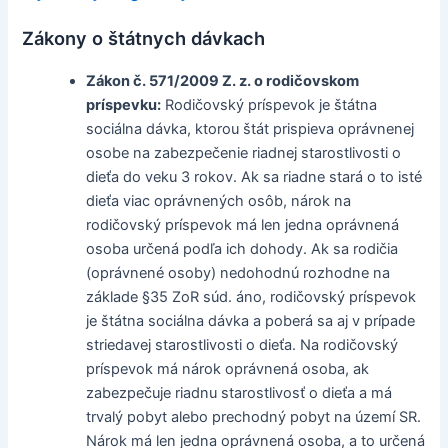
Zákony o štátnych dávkach
Zákon č. 571/2009 Z. z. o rodičovskom
príspevku:
Rodičovský príspevok je štátna
sociálna dávka, ktorou štát prispieva oprávnenej
osobe na zabezpečenie riadnej starostlivosti o
dieťa do veku 3 rokov. Ak sa riadne stará o to isté
dieťa viac oprávnených osôb, nárok na
rodičovský príspevok má len jedna oprávnená
osoba určená podľa ich dohody. Ak sa rodičia
(oprávnené osoby) nedohodnú rozhodne na
základe §35 ZoR súd. áno, rodičovský príspevok
je štátna sociálna dávka a poberá sa aj v prípade
striedavej starostlivosti o dieťa. Na rodičovský
príspevok má nárok oprávnená osoba, ak
zabezpečuje riadnu starostlivosť o dieťa a má
trvalý pobyt alebo prechodný pobyt na území SR.
Nárok má len jedna oprávnená osoba, a to určená