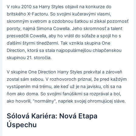
V roku 2010 sa Harry Styles objavil na konkurze do
britského X-Factoru. So svojimi kučeravými vlasmi,
skromným svetrom a ozdobnou šatkou si získal pozornosť
poroty, najmä Simona Cowella. Jeho skromnosť a talent
presvedčili Cowella, aby ho vrátil do súťaže a spojil ho s
ďalšími štyrmi tínedžermi. Tak vznikla skupina One
Direction, ktorá sa stala najpopulárnejšou chlapčenskou
skupinou 21. storočia.
V skupine One Direction Harry Styles prekvital a zároveň
zostal sám sebou. V rozhovoroch priznal, že pred každým
vystúpením má trému, ale keď už je na javisku, cíti sa na
ňom ako doma. So svojimi fanúšikmi sa rozprával a bol,
ako hovorili, "normálny", napriek svojej ohromujúcej sláve.
Sólová Kariéra: Nová Etapa
Úspechu