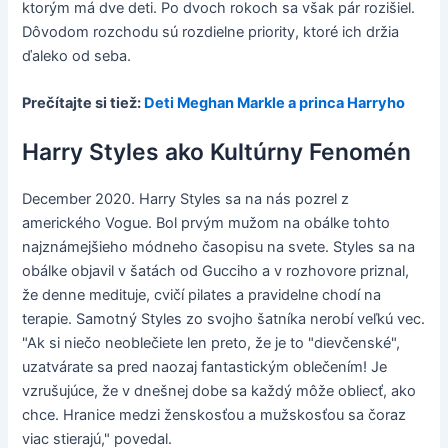
ktorým má dve deti. Po dvoch rokoch sa však pár rozišiel.
Dôvodom rozchodu sú rozdielne priority, ktoré ich držia
ďaleko od seba.
Prečítajte si tiež:
Deti Meghan Markle a princa Harryho
Harry Styles ako Kultúrny Fenomén
December 2020. Harry Styles sa na nás pozrel z
amerického Vogue. Bol prvým mužom na obálke tohto
najznámejšieho módneho časopisu na svete. Styles sa na
obálke objavil v šatách od Gucciho a v rozhovore priznal,
že denne medituje, cvičí pilates a pravidelne chodí na
terapie. Samotný Styles zo svojho šatníka nerobí veľkú vec.
"Ak si niečo neoblečiete len preto, že je to "dievčenské",
uzatvárate sa pred naozaj fantastickým oblečením! Je
vzrušujúce, že v dnešnej dobe sa každý môže obliecť, ako
chce. Hranice medzi ženskosťou a mužskosťou sa čoraz
viac stierajú," povedal.