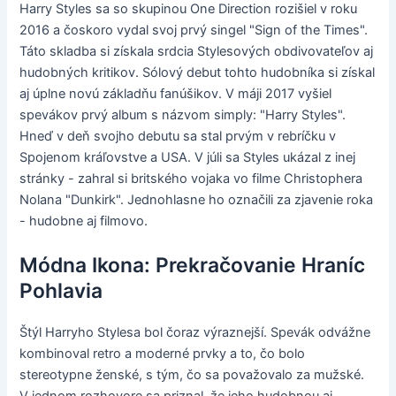
Harry Styles sa so skupinou One Direction rozišiel v roku
2016 a čoskoro vydal svoj prvý singel "Sign of the Times".
Táto skladba si získala srdcia Stylesových obdivovateľov aj
hudobných kritikov. Sólový debut tohto hudobníka si získal
aj úplne novú základňu fanúšikov. V máji 2017 vyšiel
spevákov prvý album s názvom simply: "Harry Styles".
Hneď v deň svojho debutu sa stal prvým v rebríčku v
Spojenom kráľovstve a USA. V júli sa Styles ukázal z inej
stránky - zahral si britského vojaka vo filme Christophera
Nolana "Dunkirk". Jednohlasne ho označili za zjavenie roka
- hudobne aj filmovo.
Módna Ikona: Prekračovanie Hraníc
Pohlavia
Štýl Harryho Stylesa bol čoraz výraznejší. Spevák odvážne
kombinoval retro a moderné prvky a to, čo bolo
stereotypne ženské, s tým, čo sa považovalo za mužské.
V jednom rozhovore sa priznal, že jeho hudobnou aj