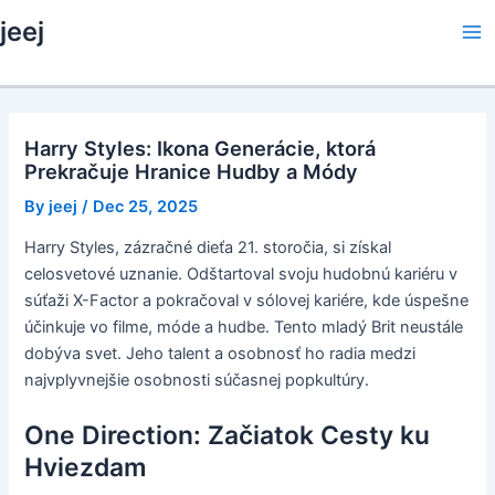
Skip
jeej
to
Ma
content
Me
Harry Styles: Ikona Generácie, ktorá
Prekračuje Hranice Hudby a Módy
By
jeej
/
Dec 25, 2025
Harry Styles, zázračné dieťa 21. storočia, si získal
celosvetové uznanie. Odštartoval svoju hudobnú kariéru v
súťaži X-Factor a pokračoval v sólovej kariére, kde úspešne
účinkuje vo filme, móde a hudbe. Tento mladý Brit neustále
dobýva svet. Jeho talent a osobnosť ho radia medzi
najvplyvnejšie osobnosti súčasnej popkultúry.
One Direction: Začiatok Cesty ku
Hviezdam