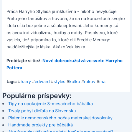
Práca Harryho Stylesa je inkluzívna - nikoho nevylučuje.
Preto jeho fanúšikovia hovoria, že sa na koncertoch svojho
idolu cítia bezpečne a sú akceptovaní. Jeho koncerty sú
oslavou individualizmu, hudby a módy. Posolstvo, ktoré
vysiela, tiež pripomína to, ktoré ctil Freddie Mercury:
najdôležitejšia je láska. Akákoľvek láska.
Prečítajte si tiež:
Nové dobrodružstvá vo svete Harryho
Pottera
tags:
#
harry
#
edward
#
styles
#
kolko
#
rokov
#
ma
Populárne príspevky:
Tipy na upokojenie 3-mesačného bábätka
Trvalý pobyt dieťaťa na Slovensku
Platenie nemocenského počas materskej dovolenky
Handmade projekty pre bábätká