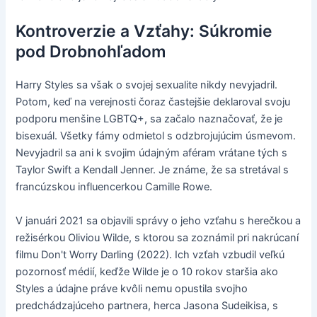
Kontroverzie a Vzťahy: Súkromie
pod Drobnohľadom
Harry Styles sa však o svojej sexualite nikdy nevyjadril.
Potom, keď na verejnosti čoraz častejšie deklaroval svoju
podporu menšine LGBTQ+, sa začalo naznačovať, že je
bisexuál. Všetky fámy odmietol s odzbrojujúcim úsmevom.
Nevyjadril sa ani k svojim údajným aféram vrátane tých s
Taylor Swift a Kendall Jenner. Je známe, že sa stretával s
francúzskou influencerkou Camille Rowe.
V januári 2021 sa objavili správy o jeho vzťahu s herečkou a
režisérkou Oliviou Wilde, s ktorou sa zoznámil pri nakrúcaní
filmu Don't Worry Darling (2022). Ich vzťah vzbudil veľkú
pozornosť médií, keďže Wilde je o 10 rokov staršia ako
Styles a údajne práve kvôli nemu opustila svojho
predchádzajúceho partnera, herca Jasona Sudeikisa, s