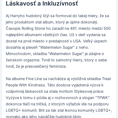
Láskavosť a Inkluzívnosť
Aj Harryho hudobný štýl sa formoval do takej miery, že sa
jeho produktom stal album, ktorý je úplne dokonalý.
Časopis Rolling Stone ho zaradil na 491. miesto medzi 500
najlepšími albumami všetkých čias. Už v deň vydania sa
dostal na prvé miesto v predajnosti v USA. Veľký úspech
dosiahla aj pieseň "Watermelon Sugar" z neho.
Mimochodom, skladba "Watermelon Sugar" je údajne o
ženskom orgazme. Tvrdí to samotný Harry, ktorý o sebe
tvrdí, že je presvedčený feminista.
Na albume Fine Line sa nachádza aj výstižná skladba Treat
People With Kindness. Táto doslova vyjadrená výzva k
vzájomnej láskavosti sa stala mottom Stylesovej práce.
Vyzýva k tomu z pódia aj v rozhovoroch a slogan "TPWK"
dokonca tlačí na tričká, z ktorých výťažok ide na podporu
LGBTQ+ komunít. Brit sa tak stal ikonou komunity LGBTQ+,
rovnako ako jeho najväčšie hudobné idoly.