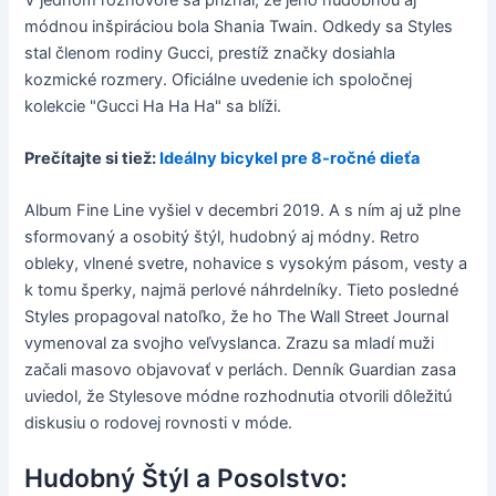
módnou inšpiráciou bola Shania Twain. Odkedy sa Styles
stal členom rodiny Gucci, prestíž značky dosiahla
kozmické rozmery. Oficiálne uvedenie ich spoločnej
kolekcie "Gucci Ha Ha Ha" sa blíži.
Prečítajte si tiež:
Ideálny bicykel pre 8-ročné dieťa
Album Fine Line vyšiel v decembri 2019. A s ním aj už plne
sformovaný a osobitý štýl, hudobný aj módny. Retro
obleky, vlnené svetre, nohavice s vysokým pásom, vesty a
k tomu šperky, najmä perlové náhrdelníky. Tieto posledné
Styles propagoval natoľko, že ho The Wall Street Journal
vymenoval za svojho veľvyslanca. Zrazu sa mladí muži
začali masovo objavovať v perlách. Denník Guardian zasa
uviedol, že Stylesove módne rozhodnutia otvorili dôležitú
diskusiu o rodovej rovnosti v móde.
Hudobný Štýl a Posolstvo: