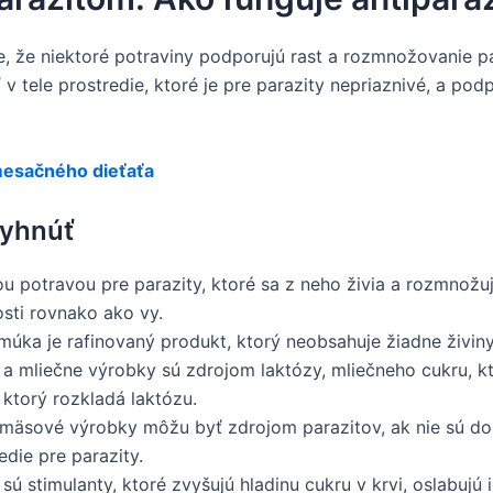
pe, že niektoré potraviny podporujú rast a rozmnožovanie pa
ť v tele prostredie, ktoré je pre parazity nepriaznivé, a pod
esačného dieťaťa
vyhnúť
u potravou pre parazity, ktoré sa z neho živia a rozmnožuj
osti rovnako ako vy.
múka je rafinovaný produkt, ktorý neobsahuje žiadne živiny,
a mliečne výrobky sú zdrojom laktózy, mliečneho cukru, k
ktorý rozkladá laktózu.
äsové výrobky môžu byť zdrojom parazitov, ak nie sú dos
edie pre parazity.
sú stimulanty, ktoré zvyšujú hladinu cukru v krvi, oslabujú