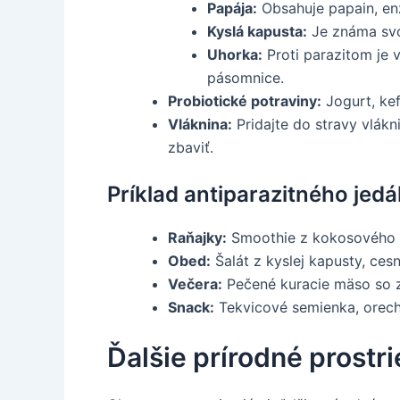
Papája:
Obsahuje papain, enz
Kyslá kapusta:
Je známa svoj
Uhorka:
Proti parazitom je 
pásomnice.
Probiotické potraviny:
Jogurt, kef
Vláknina:
Pridajte do stravy vlákn
zbaviť.
Príklad antiparazitného jedá
Raňajky:
Smoothie z kokosového ml
Obed:
Šalát z kyslej kapusty, ces
Večera:
Pečené kuracie mäso so ze
Snack:
Tekvicové semienka, orech
Ďalšie prírodné prostr