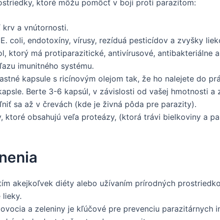
rostriedky, ktoré môžu pomôcť v boji proti parazitom:
 krv a vnútornosti.
. coli, endotoxíny, vírusy, rezíduá pesticídov a zvyšky liek
, ktorý má protiparazitické, antivírusové, antibakteriálne a
žľazu imunitného systému.
astné kapsule s ricínovým olejom tak, že ho nalejete do pr
psle. Berte 3-6 kapsúl, v závislosti od vašej hmotnosti 
niť sa až v črevách (kde je živná pôda pre parazity).
 ktoré obsahujú veľa proteázy, (ktorá trávi bielkoviny a par
rnenia
ím akejkoľvek diéty alebo užívaním prírodných prostriedk
lieky.
vocia a zeleniny je kľúčové pre prevenciu parazitárnych in