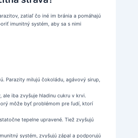
razitov, zatiaľ čo iné im bránia a pomáhajú
poriť imunitný systém, aby sa s nimi
ú. Parazity milujú čokoládu, agávový sirup,
 ale iba zvyšuje hladinu cukru v krvi.
torý môže byť problémom pre ľudí, ktorí
tatočne tepelne upravené. Tiež zvyšujú
 imunitný systém, zvyšujú zápal a podporujú