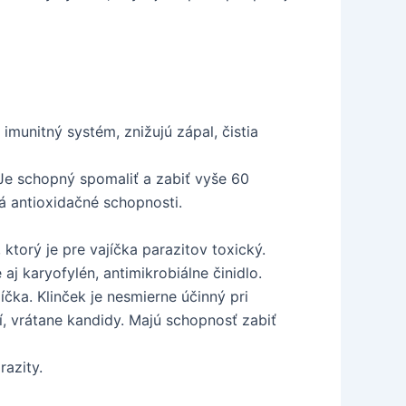
imunitný systém, znižujú zápal, čistia
 Je schopný spomaliť a zabiť vyše 60
má antioxidačné schopnosti.
ktorý je pre vajíčka parazitov toxický.
aj karyofylén, antimikrobiálne činidlo.
íčka. Klinček je nesmierne účinný pri
sní, vrátane kandidy. Majú schopnosť zabiť
razity.