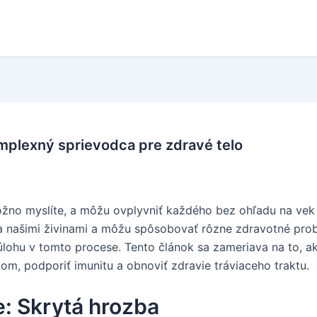
omplexný sprievodca pre zdravé telo
možno myslíte, a môžu ovplyvniť každého bez ohľadu na vek a
via našimi živinami a môžu spôsobovať rôzne zdravotné prob
 úlohu v tomto procese. Tento článok sa zameriava na to, 
om, podporiť imunitu a obnoviť zdravie tráviaceho traktu.
e: Skrytá hrozba