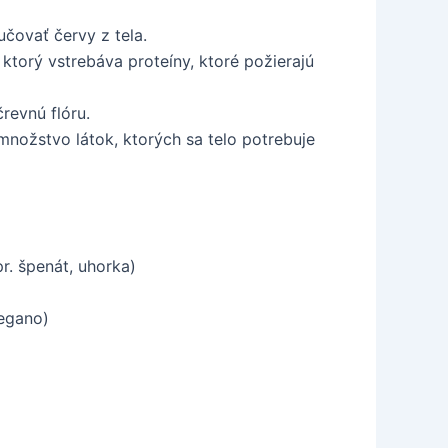
učovať červy z tela.
ktorý vstrebáva proteíny, ktoré požierajú
revnú flóru.
 množstvo látok, ktorých sa telo potrebuje
r. špenát, uhorka)
regano)