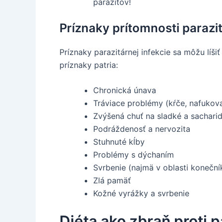
parazitov!
Príznaky prítomnosti parazit
Príznaky parazitárnej infekcie sa môžu líši
príznaky patria:
Chronická únava
Tráviace problémy (kŕče, nafukov
Zvýšená chuť na sladké a sachari
Podráždenosť a nervozita
Stuhnuté kĺby
Problémy s dýchaním
Svrbenie (najmä v oblasti koneční
Zlá pamäť
Kožné vyrážky a svrbenie
Diéta ako zbraň proti 