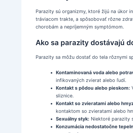
Parazity sú organizmy, ktoré žijú na úkor i
tráviacom trakte, a spôsobovať rôzne zdra
chorobám a nepríjemným symptómom.
Ako sa parazity dostávajú do
Parazity sa môžu dostať do tela rôznymi s
Kontaminovaná voda alebo potra
infikovaných zvierat alebo ľudí.
Kontakt s pôdou alebo pieskom:
V
sliznice.
Kontakt so zvieratami alebo hmy
kontaktom so zvieratami alebo h
Sexuálny styk:
Niektoré parazity 
Konzumácia nedostatočne tepel