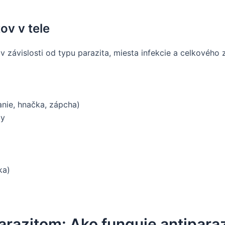
ov v tele
ť v závislosti od typu parazita, miesta infekcie a celkového
anie, hnačka, zápcha)
dy
ka)
parazitom: Ako funguje antipara