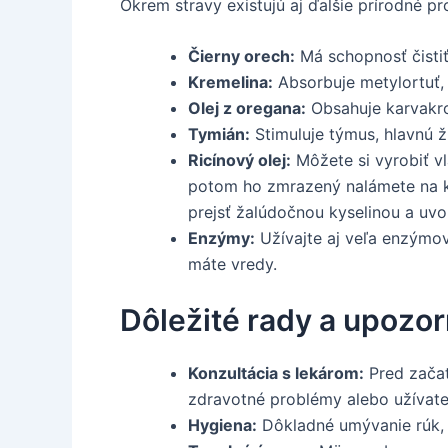
Okrem stravy existujú aj ďalšie prírodné p
Čierny orech:
Má schopnosť čistiť
Kremelina:
Absorbuje metylortuť, E
Olej z oregana:
Obsahuje karvakrol
Tymián:
Stimuluje týmus, hlavnú 
Ricínový olej:
Môžete si vyrobiť vl
potom ho zmrazený nalámete na ka
prejsť žalúdočnou kyselinou a uvoľ
Enzýmy:
Užívajte aj veľa enzýmov,
máte vredy.
Dôležité rady a upozo
Konzultácia s lekárom:
Pred začat
zdravotné problémy alebo užívate 
Hygiena:
Dôkladné umývanie rúk, o