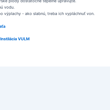
ské plody dostatočne tepelne upravujte.
nú vodu.
bo výplachy - ako slabnú, treba ich vypláchnuť von.
aťa
Instilácia VULM