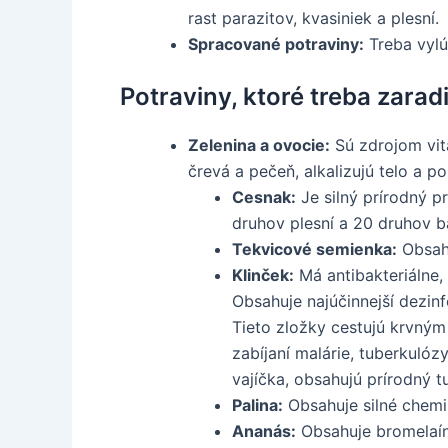
rast parazitov, kvasiniek a plesní.
Spracované potraviny:
Treba vylú
Potraviny, ktoré treba zarad
Zelenina a ovocie:
Sú zdrojom vita
črevá a pečeň, alkalizujú telo a p
Cesnak:
Je silný prírodný p
druhov plesní a 20 druhov ba
Tekvicové semienka:
Obsahu
Klinček:
Má antibakteriálne, 
Obsahuje najúčinnejší dezinf
Tieto zložky cestujú krvným 
zabíjaní malárie, tuberkulózy
vajíčka, obsahujú prírodný tu
Palina:
Obsahuje silné chemiká
Ananás:
Obsahuje bromelaín,