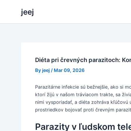
Skip
jeej
to
content
Diéta pri črevných parazitoch: K
By
jeej
/
Mar 09, 2026
Parazitárne infekcie sú bežnejšie, ako si 
ktorí žijú v našom tráviacom trakte, sa ži
nimi vysporiadať, a diéta zohráva kľúčovú
prostriedkov bojovať proti črevným parazit
Parazity v ľudskom tel