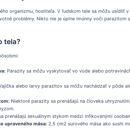
ného organizmu, hostiteľa. V ľudskom tele sa môžu usídliť v
votné problémy. Nikto nie je úplne imúnny voči parazitom 
 tela?
pôsobmi:
va:
Parazity sa môžu vyskytovať vo vode alebo potravinác
ajíčka alebo larvy parazitov sa môžu nachádzať v pôde al
zom:
Niektoré parazity sa prenášajú na človeka uhryznutím
myzom.
sa prenášajú sexuálnym stykom medzi infikovanými osobam
ne upraveného mäsa:
2,5 cm2 surového mäsa ako sushi môž