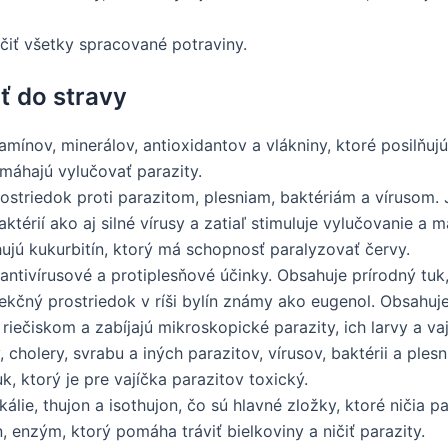
čiť všetky spracované potraviny.
iť do stravy
mínov, minerálov, antioxidantov a vlákniny, ktoré posilňujú 
omáhajú vylučovať parazity.
rostriedok proti parazitom, plesniam, baktériám a vírusom.
ktérií ako aj silné vírusy a zatiaľ stimuluje vylučovanie a 
jú kukurbitín, ktorý má schopnosť paralyzovať červy.
antivírusové a protiplesňové účinky. Obsahuje prírodný tuk, 
ekčný prostriedok v ríši bylín známy ako eugenol. Obsahuje 
riečiskom a zabíjajú mikroskopické parazity, ich larvy a vaj
, cholery, svrabu a iných parazitov, vírusov, baktérii a ple
k, ktorý je pre vajíčka parazitov toxický.
lie, thujon a isothujon, čo sú hlavné zložky, ktoré ničia pa
 enzým, ktorý pomáha tráviť bielkoviny a ničiť parazity.