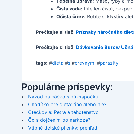
Tepelná úprava:
Mäso, ryby a mor
Čistá voda:
Pite len čistú, bezpeč
Očista čriev:
Robte si klystíry ale
Prečítajte si tiež:
Príznaky náročného dieť
Prečítajte si tiež:
Dávkovanie Burow Ušná 
tags:
#
dieta
#
s
#
crevnymi
#
parazity
Populárne príspevky:
Návod na háčkovanú čiapočku
Chodítko pre dieťa: áno alebo nie?
Oteckovia: Petra a tehotenstvo
Čo s dojčením po narkóze?
Vtipné detské plienky: prehľad