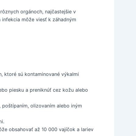
 rôznych orgánoch, najčastejšie v
a infekcia môže viesť k záhadným
h, ktoré sú kontaminované výkalmi
ebo piesku a preniknúť cez kožu alebo
, poštípaním, olizovaním alebo iným
i.
e obsahovať až 10 000 vajíčok a lariev