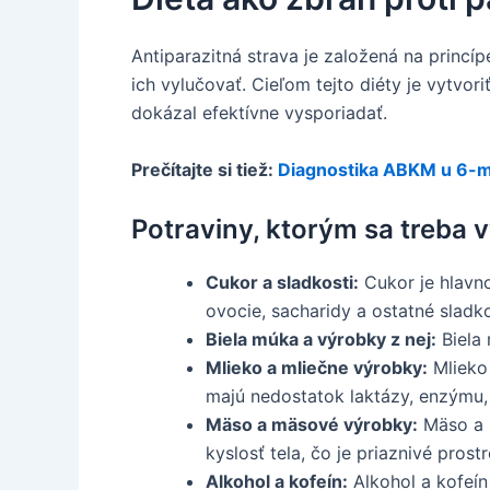
Antiparazitná strava je založená na princí
ich vylučovať. Cieľom tejto diéty je vytvori
dokázal efektívne vysporiadať.
Prečítajte si tiež:
Diagnostika ABKM u 6-m
Potraviny, ktorým sa treba 
Cukor a sladkosti:
Cukor je hlavno
ovocie, sacharidy a ostatné sladk
Biela múka a výrobky z nej:
Biela 
Mlieko a mliečne výrobky:
Mlieko 
majú nedostatok laktázy, enzýmu, 
Mäso a mäsové výrobky:
Mäso a m
kyslosť tela, čo je priaznivé prostr
Alkohol a kofeín:
Alkohol a kofeín 