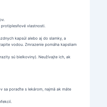
ov.
 protiplesňové vlastnosti.
ázdnych kapsúl alebo aj do slamky, a
a zapite vodou. Zmrazenie pomáha kapsliam
azity sú bielkoviny). Neužívajte ich, ak
ov sa poraďte s lekárom, najmä ak máte
fekcií.