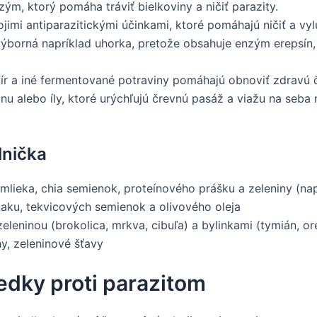
ým, ktorý pomáha tráviť bielkoviny a ničiť parazity.
imi antiparazitickými účinkami, ktoré pomáhajú ničiť a vyl
výborná napríklad uhorka, pretože obsahuje enzým erepsín, 
ír a iné fermentované potraviny pomáhajú obnoviť zdravú č
inu alebo íly, ktoré urýchľujú črevnú pasáž a viažu na seba
lnička
ieka, chia semienok, proteínového prášku a zeleniny (nap
naku, tekvicových semienok a olivového oleja
leninou (brokolica, mrkva, cibuľa) a bylinkami (tymián, o
y, zeleninové šťavy
iedky proti parazitom