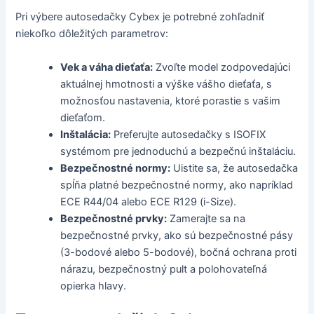
Pri výbere autosedačky Cybex je potrebné zohľadniť
niekoľko dôležitých parametrov:
Vek a váha dieťaťa:
Zvoľte model zodpovedajúci
aktuálnej hmotnosti a výške vášho dieťaťa, s
možnosťou nastavenia, ktoré porastie s vašim
dieťaťom.
Inštalácia:
Preferujte autosedačky s ISOFIX
systémom pre jednoduchú a bezpečnú inštaláciu.
Bezpečnostné normy:
Uistite sa, že autosedačka
spĺňa platné bezpečnostné normy, ako napríklad
ECE R44/04 alebo ECE R129 (i-Size).
Bezpečnostné prvky:
Zamerajte sa na
bezpečnostné prvky, ako sú bezpečnostné pásy
(3-bodové alebo 5-bodové), bočná ochrana proti
nárazu, bezpečnostný pult a polohovateľná
opierka hlavy.