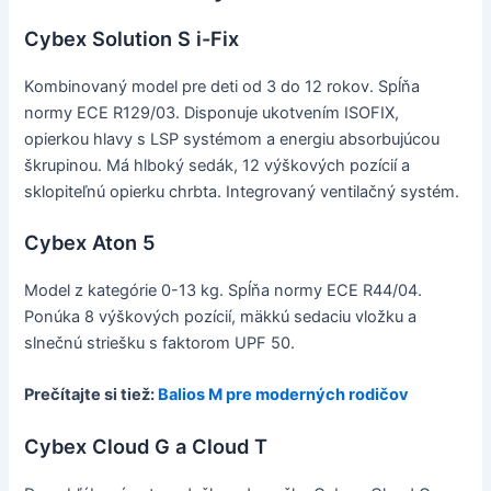
Cybex Solution S i-Fix
Kombinovaný model pre deti od 3 do 12 rokov. Spĺňa
normy ECE R129/03. Disponuje ukotvením ISOFIX,
opierkou hlavy s LSP systémom a energiu absorbujúcou
škrupinou. Má hlboký sedák, 12 výškových pozícií a
sklopiteľnú opierku chrbta. Integrovaný ventilačný systém.
Cybex Aton 5
Model z kategórie 0-13 kg. Spĺňa normy ECE R44/04.
Ponúka 8 výškových pozícií, mäkkú sedaciu vložku a
slnečnú striešku s faktorom UPF 50.
Prečítajte si tiež:
Balios M pre moderných rodičov
Cybex Cloud G a Cloud T