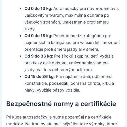
Od 0 do 13 kg:
Autosedačky pre novorodencov s
vajíčkovitým tvarom, maximálna ochrana po
všetkých stranách, umiestnenie proti smeru
jazdy.
Od 0 do 18 kg:
Prechod medzi kategóriou pre
najmenších a kategóriou pre väčšie deti, možnosť
orientácie proti smeru jazdy aj v smere.
Od 9 do 36 kg:
Pre širokú skupinu detí, vydržia
prakticky celé detstvo, umiestnenie v smere
jazdy, často s ochranným pultíkom.
Od 15 do 36 kg:
Pre najstaršie deti, odľahčená
konštrukcia, podsedák, ochrana chrbta, krku a
hlavy, využitie pásov vozidla.
Bezpečnostné normy a certifikácie
Pri kúpe autosedačky je nutné pozerať aj na certifikácie
modelov. Na trhu by ste mali nájsť iba také výrobky, ktoré