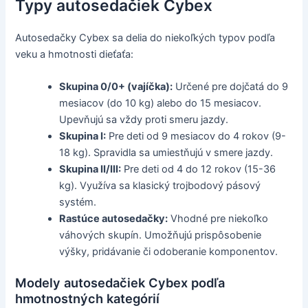
Typy autosedačiek Cybex
Autosedačky Cybex sa delia do niekoľkých typov podľa
veku a hmotnosti dieťaťa:
Skupina 0/0+ (vajíčka):
Určené pre dojčatá do 9
mesiacov (do 10 kg) alebo do 15 mesiacov.
Upevňujú sa vždy proti smeru jazdy.
Skupina I:
Pre deti od 9 mesiacov do 4 rokov (9-
18 kg). Spravidla sa umiestňujú v smere jazdy.
Skupina II/III:
Pre deti od 4 do 12 rokov (15-36
kg). Využíva sa klasický trojbodový pásový
systém.
Rastúce autosedačky:
Vhodné pre niekoľko
váhových skupín. Umožňujú prispôsobenie
výšky, pridávanie či odoberanie komponentov.
Modely autosedačiek Cybex podľa
hmotnostných kategórií