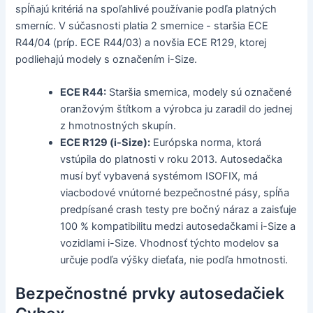
spĺňajú kritériá na spoľahlivé používanie podľa platných
smerníc. V súčasnosti platia 2 smernice - staršia ECE
R44/04 (príp. ECE R44/03) a novšia ECE R129, ktorej
podliehajú modely s označením i-Size.
ECE R44:
Staršia smernica, modely sú označené
oranžovým štítkom a výrobca ju zaradil do jednej
z hmotnostných skupín.
ECE R129 (i-Size):
Európska norma, ktorá
vstúpila do platnosti v roku 2013. Autosedačka
musí byť vybavená systémom ISOFIX, má
viacbodové vnútorné bezpečnostné pásy, spĺňa
predpísané crash testy pre bočný náraz a zaisťuje
100 % kompatibilitu medzi autosedačkami i-Size a
vozidlami i-Size. Vhodnosť týchto modelov sa
určuje podľa výšky dieťaťa, nie podľa hmotnosti.
Bezpečnostné prvky autosedačiek