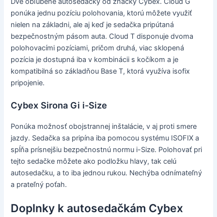
Dve obľúbené autosedačky od značky Cybex. Cloud G
ponúka jednu pozíciu polohovania, ktorú môžete využiť
nielen na základni, ale aj keď je sedačka pripútaná
bezpečnostným pásom auta. Cloud T disponuje dvoma
polohovacími pozíciami, pričom druhá, viac sklopená
pozícia je dostupná iba v kombinácii s kočíkom a je
kompatibilná so základňou Base T, ktorá využíva isofix
pripojenie.
Cybex Sirona Gi i-Size
Ponúka možnosť obojstrannej inštalácie, v aj proti smere
jazdy. Sedačka sa pripína iba pomocou systému ISOFIX a
spĺňa prísnejšiu bezpečnostnú normu i-Size. Polohovať pri
tejto sedačke môžete ako podložku hlavy, tak celú
autosedačku, a to iba jednou rukou. Nechýba odnímateľný
a prateľný poťah.
Doplnky k autosedačkám Cybex