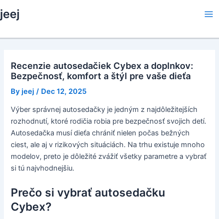
Skip
jeej
to
Ma
content
Me
Recenzie autosedačiek Cybex a doplnkov:
Bezpečnosť, komfort a štýl pre vaše dieťa
By
jeej
/
Dec 12, 2025
Výber správnej autosedačky je jedným z najdôležitejších
rozhodnutí, ktoré rodičia robia pre bezpečnosť svojich detí.
Autosedačka musí dieťa chrániť nielen počas bežných
ciest, ale aj v rizikových situáciách. Na trhu existuje mnoho
modelov, preto je dôležité zvážiť všetky parametre a vybrať
si tú najvhodnejšiu.
Prečo si vybrať autosedačku
Cybex?