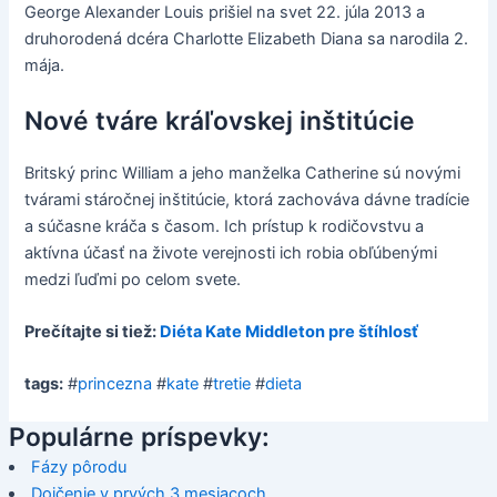
George Alexander Louis prišiel na svet 22. júla 2013 a
druhorodená dcéra Charlotte Elizabeth Diana sa narodila 2.
mája.
Nové tváre kráľovskej inštitúcie
Britský princ William a jeho manželka Catherine sú novými
tvárami stáročnej inštitúcie, ktorá zachováva dávne tradície
a súčasne kráča s časom. Ich prístup k rodičovstvu a
aktívna účasť na živote verejnosti ich robia obľúbenými
medzi ľuďmi po celom svete.
Prečítajte si tiež:
Diéta Kate Middleton pre štíhlosť
tags:
#
princezna
#
kate
#
tretie
#
dieta
Populárne príspevky:
Fázy pôrodu
Dojčenie v prvých 3 mesiacoch