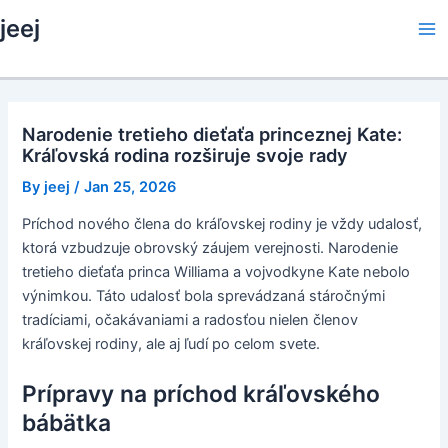
Skip
jeej
to
Ma
content
Me
Narodenie tretieho dieťaťa princeznej Kate:
Kráľovská rodina rozširuje svoje rady
By
jeej
/
Jan 25, 2026
Príchod nového člena do kráľovskej rodiny je vždy udalosť,
ktorá vzbudzuje obrovský záujem verejnosti. Narodenie
tretieho dieťaťa princa Williama a vojvodkyne Kate nebolo
výnimkou. Táto udalosť bola sprevádzaná stáročnými
tradíciami, očakávaniami a radosťou nielen členov
kráľovskej rodiny, ale aj ľudí po celom svete.
Prípravy na príchod kráľovského
bábätka