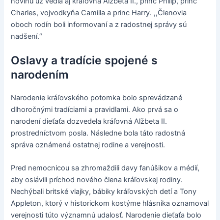
novinu už vedia aj kráľovná Alžbeta II., princ Philip, princ
Charles, vojvodkyňa Camilla a princ Harry. ,,Členovia
oboch rodín boli informovaní a z radostnej správy sú
nadšení.“
Oslavy a tradície spojené s
narodením
Narodenie kráľovského potomka bolo sprevádzané
dlhoročnými tradíciami a pravidlami. Ako prvá sa o
narodení dieťaťa dozvedela kráľovná Alžbeta II.
prostredníctvom posla. Následne bola táto radostná
správa oznámená ostatnej rodine a verejnosti.
Pred nemocnicou sa zhromaždili davy fanúšikov a médií,
aby oslávili príchod nového člena kráľovskej rodiny.
Nechýbali britské vlajky, bábiky kráľovských detí a Tony
Appleton, ktorý v historickom kostýme hlásnika oznamoval
verejnosti túto významnú udalosť. Narodenie dieťaťa bolo