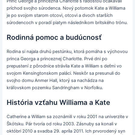
Princ George a princezná Charlotte s radosťou očakávali
príchod svojho súrodenca. Nový potomok Kate a Williama
je po svojom starom otcovi, otcovi a dvoch starších
súrodencoch v poradí piatym následníkom britského trónu.
Rodinná pomoc a budúcnosť
Rodina si najala druhú pestúnku, ktorá pomáha s výchovou
princa Georga a princeznej Charlotte. Prvé dni po
prepustení z pôrodnice strávila Kate a William s deťmi vo
svojom Kensingtonskom paláci. Neskôr sa presunuli do
svojho domu Anmer Hall, ktorý sa nachádza na
kráľovskom pozemku Sandringham v Norfolku.
História vzťahu Williama a Kate
Catherine a William sa zoznámili v roku 2001 na univerzite v
Škótsku. Pár tvoria od roku 2003. Zásnuby sa konali v
októbri 2010 a svadba 29. apríla 2011. Ich prvorodený syn