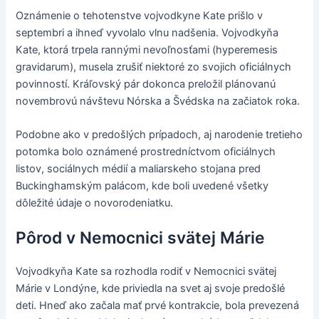
Oznámenie o tehotenstve vojvodkyne Kate prišlo v
septembri a ihneď vyvolalo vlnu nadšenia. Vojvodkyňa
Kate, ktorá trpela rannými nevoľnosťami (hyperemesis
gravidarum), musela zrušiť niektoré zo svojich oficiálnych
povinností. Kráľovský pár dokonca preložil plánovanú
novembrovú návštevu Nórska a Švédska na začiatok roka.
Podobne ako v predošlých prípadoch, aj narodenie tretieho
potomka bolo oznámené prostredníctvom oficiálnych
listov, sociálnych médií a maliarskeho stojana pred
Buckinghamským palácom, kde boli uvedené všetky
dôležité údaje o novorodeniatku.
Pôrod v Nemocnici svätej Márie
Vojvodkyňa Kate sa rozhodla rodiť v Nemocnici svätej
Márie v Londýne, kde priviedla na svet aj svoje predošlé
deti. Hneď ako začala mať prvé kontrakcie, bola prevezená