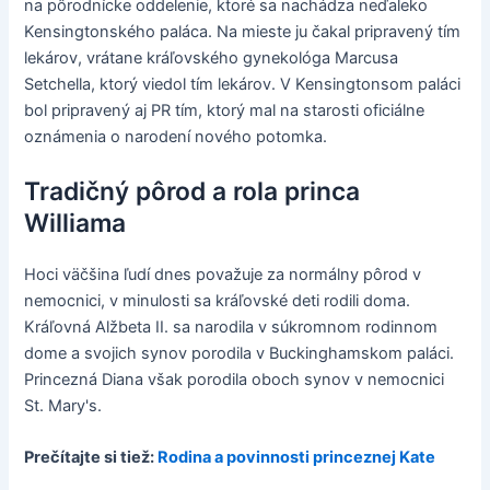
na pôrodnícke oddelenie, ktoré sa nachádza neďaleko
Kensingtonského paláca. Na mieste ju čakal pripravený tím
lekárov, vrátane kráľovského gynekológa Marcusa
Setchella, ktorý viedol tím lekárov. V Kensingtonsom paláci
bol pripravený aj PR tím, ktorý mal na starosti oficiálne
oznámenia o narodení nového potomka.
Tradičný pôrod a rola princa
Williama
Hoci väčšina ľudí dnes považuje za normálny pôrod v
nemocnici, v minulosti sa kráľovské deti rodili doma.
Kráľovná Alžbeta II. sa narodila v súkromnom rodinnom
dome a svojich synov porodila v Buckinghamskom paláci.
Princezná Diana však porodila oboch synov v nemocnici
St. Mary's.
Prečítajte si tiež:
Rodina a povinnosti princeznej Kate