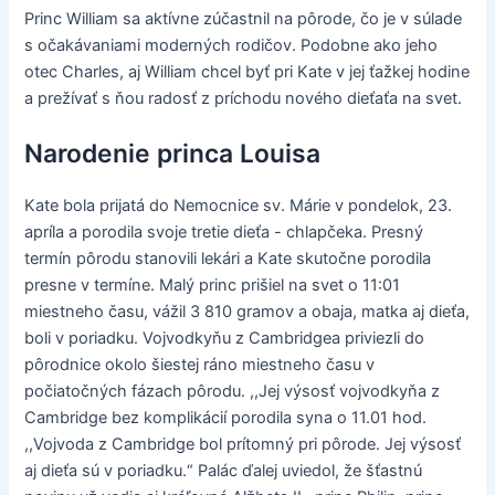
Princ William sa aktívne zúčastnil na pôrode, čo je v súlade
s očakávaniami moderných rodičov. Podobne ako jeho
otec Charles, aj William chcel byť pri Kate v jej ťažkej hodine
a prežívať s ňou radosť z príchodu nového dieťaťa na svet.
Narodenie princa Louisa
Kate bola prijatá do Nemocnice sv. Márie v pondelok, 23.
apríla a porodila svoje tretie dieťa - chlapčeka. Presný
termín pôrodu stanovili lekári a Kate skutočne porodila
presne v termíne. Malý princ prišiel na svet o 11:01
miestneho času, vážil 3 810 gramov a obaja, matka aj dieťa,
boli v poriadku. Vojvodkyňu z Cambridgea priviezli do
pôrodnice okolo šiestej ráno miestneho času v
počiatočných fázach pôrodu. ,,Jej výsosť vojvodkyňa z
Cambridge bez komplikácií porodila syna o 11.01 hod.
,,Vojvoda z Cambridge bol prítomný pri pôrode. Jej výsosť
aj dieťa sú v poriadku.“ Palác ďalej uviedol, že šťastnú