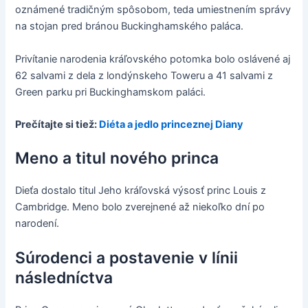
oznámené tradičným spôsobom, teda umiestnením správy
na stojan pred bránou Buckinghamského paláca.
Privítanie narodenia kráľovského potomka bolo oslávené aj
62 salvami z dela z londýnskeho Toweru a 41 salvami z
Green parku pri Buckinghamskom paláci.
Prečítajte si tiež:
Diéta a jedlo princeznej Diany
Meno a titul nového princa
Dieťa dostalo titul Jeho kráľovská výsosť princ Louis z
Cambridge. Meno bolo zverejnené až niekoľko dní po
narodení.
Súrodenci a postavenie v línii
následníctva