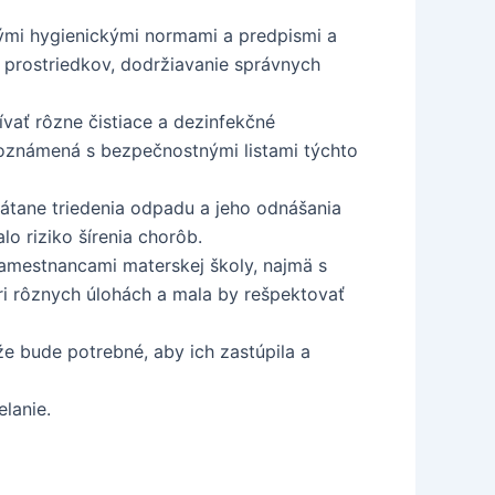
mi hygienickými normami a predpismi a
h prostriedkov, dodržiavanie správnych
vať rôzne čistiace a dezinfekčné
oboznámená s bezpečnostnými listami týchto
tane triedenia odpadu a jeho odnášania
o riziko šírenia chorôb.
amestnancami materskej školy, najmä s
ri rôznych úlohách a mala by rešpektovať
e bude potrebné, aby ich zastúpila a
lanie.