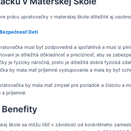
ačku v Materskej Škole
pre prácu upratovačky v materskej škole dôležité aj osobn
a Bezpečnosť Detí
atovačka musí byť zodpovedná a spoľahlivá a musí si plniť
tovaní je dôležitá dôkladnosť a precíznosť, aby sa zabezpe
y je fyzicky náročná, preto je dôležitá dobrá fyzická zda
ka by mala mať príjemné vystupovanie a mala by byť och
ratovačka by mala mať zmysel pre poriadok a čistotu a mal
é a príjemné.
 Benefity
j škole sa môžu líšiť v závislosti od konkrétneho zamest