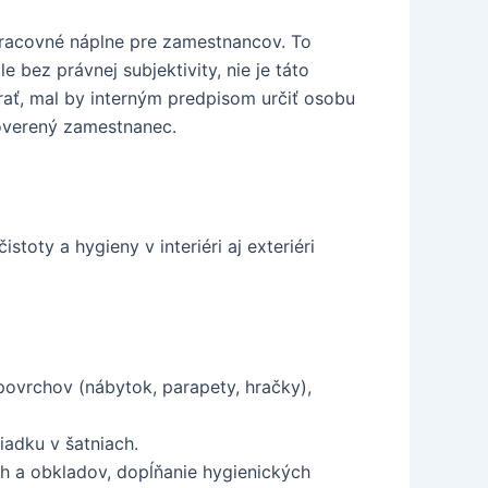
pracovné náplne pre zamestnancov. To
 bez právnej subjektivity, nie je táto
ať, mal by interným predpisom určiť osobu
poverený zamestnanec.
toty a hygieny v interiéri aj exteriéri
povrchov (nábytok, parapety, hračky),
iadku v šatniach.
láh a obkladov, dopĺňanie hygienických