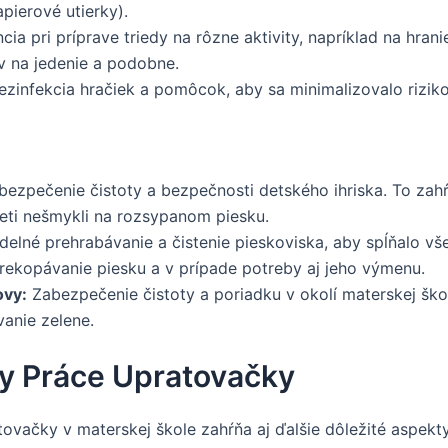
apierové utierky).
cia pri príprave triedy na rôzne aktivity, napríklad na hr
ov na jedenie a podobne.
zinfekcia hračiek a pomôcok, aby sa minimalizovalo riziko
ezpečenie čistoty a bezpečnosti detského ihriska. To zah
deti nešmykli na rozsypanom piesku.
delné prehrabávanie a čistenie pieskoviska, aby spĺňalo v
rekopávanie piesku a v prípade potreby aj jeho výmenu.
ovy:
Zabezpečenie čistoty a poriadku v okolí materskej ško
anie zelene.
ty Práce Upratovačky
vačky v materskej škole zahŕňa aj ďalšie dôležité aspekty