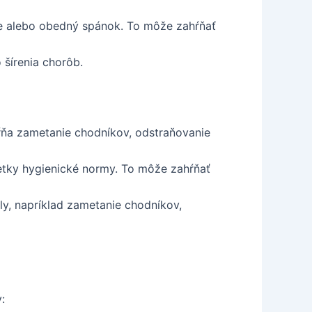
anie alebo obedný spánok. To môže zahŕňať
 šírenia chorôb.
ŕňa zametanie chodníkov, odstraňovanie
šetky hygienické normy. To môže zahŕňať
ly, napríklad zametanie chodníkov,
: