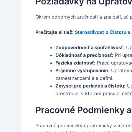
Požiadavky na Upratov
Okrem odborných zručností a znalostí, sú 
Prečítajte si tiež:
Starostlivosť o Čistotu 
Zodpovednosť a spoľahlivosť:
Upr
Dôkladnosť a precíznosť:
Pri upra
Fyzická zdatnosť:
Práca upratovačk
Príjemné vystupovanie:
Upratovač
zamestnancami a s deťmi.
Zmysel pre poriadok a čistotu:
Up
prostredie, v ktorom pracuje, čist
Pracovné Podmienky a
Pracovné podmienky upratovačky v materske