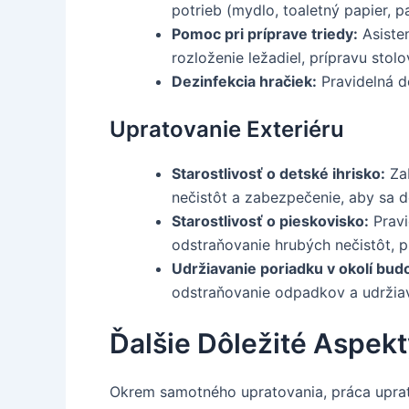
potrieb (mydlo, toaletný papier, p
Pomoc pri príprave triedy:
Asisten
rozloženie ležadiel, prípravu stol
Dezinfekcia hračiek:
Pravidelná de
Upratovanie Exteriéru
Starostlivosť o detské ihrisko:
Zab
nečistôt a zabezpečenie, aby sa 
Starostlivosť o pieskovisko:
Pravi
odstraňovanie hrubých nečistôt, p
Udržiavanie poriadku v okolí bud
odstraňovanie odpadkov a udržiav
Ďalšie Dôležité Aspek
Okrem samotného upratovania, práca uprato