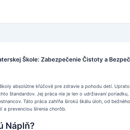
terskej Škole: Zabezpečenie Čistoty a Bezpeč
j školy absolútne kľúčové pre zdravie a pohodu detí. Uprat
hto štandardov. Jej práca nie je len o udržiavaní poriadku
estnancov. Táto práca zahŕňa širokú škálu úloh, od bežného
tí a prevenciou šírenia chorôb.
ú Náplň?