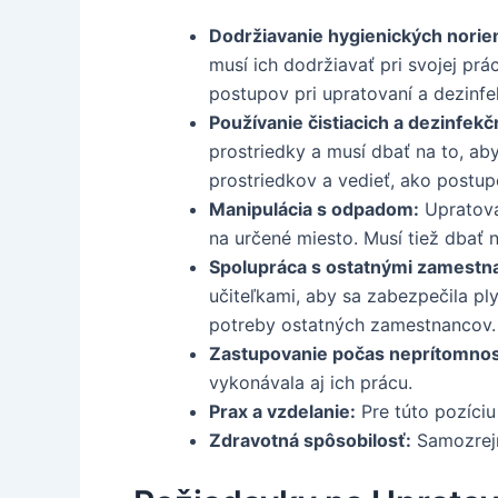
Dodržiavanie hygienických norie
musí ich dodržiavať pri svojej pr
postupov pri upratovaní a dezinf
Používanie čistiacich a dezinfek
prostriedky a musí dbať na to, ab
prostriedkov a vedieť, ako postup
Manipulácia s odpadom:
Upratova
na určené miesto. Musí tiež dbať 
Spolupráca s ostatnými zamestn
učiteľkami, aby sa zabezpečila p
potreby ostatných zamestnancov.
Zastupovanie počas neprítomnos
vykonávala aj ich prácu.
Prax a vzdelanie:
Pre túto pozíciu
Zdravotná spôsobilosť:
Samozrejm