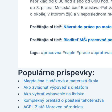
napríklad od 6:30 hod alebo od 8:00 hod. 
do 3. piliera. Mestská časť Bratislava-Pe
o okolie, v ktorom žijú a v neposlednom ra
Prečítajte si tiež:
Návrat do práce po mate
Prečítajte si tiež:
Riaditeľ MŠ: pracovné po
tags:
#
pracovna
#
napln
#
prace
#
upratova
Populárne príspevky:
Magdaléna Hudáková a materská škola
Ako zvládnuť výpoveď s dieťaťom
Ako vybrať vybavenie na ihrisko
Komplexný prehľad o poistení tehotenstva
AGEL Zlaté Moravce pôrodnica