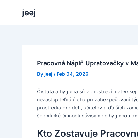
Skip
jeej
to
content
Pracovná Náplň Upratovačky v Ma
By
jeej
/
Feb 04, 2026
Čistota a hygiena sú v prostredí materske
nezastupiteľnú úlohu pri zabezpečovaní týc
prostredia pre deti, učiteľov a ďalších zam
špecifické činnosti súvisiace s hygienou de
Kto Zostavuje Pracovn