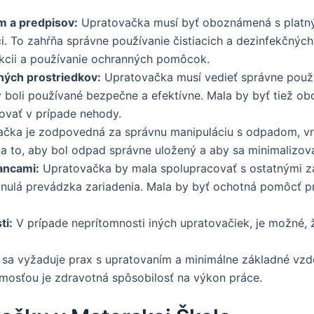
m a predpisov:
Upratovačka musí byť oboznámená s platný
áci. To zahŕňa správne používanie čistiacich a dezinfekčnýc
ekcii a používanie ochranných pomôcok.
čných prostriedkov:
Upratovačka musí vedieť správne použí
y boli používané bezpečne a efektívne. Mala by byť tiež 
ovať v prípade nehody.
čka je zodpovedná za správnu manipuláciu s odpadom, vrá
na to, aby bol odpad správne uložený a aby sa minimalizoval
ancami:
Upratovačka by mala spolupracovať s ostatnými z
lynulá prevádzka zariadenia. Mala by byť ochotná pomôcť p
ti:
V prípade neprítomnosti iných upratovačiek, je možné, ž
 sa vyžaduje prax s upratovaním a minimálne základné vzde
osťou je zdravotná spôsobilosť na výkon práce.