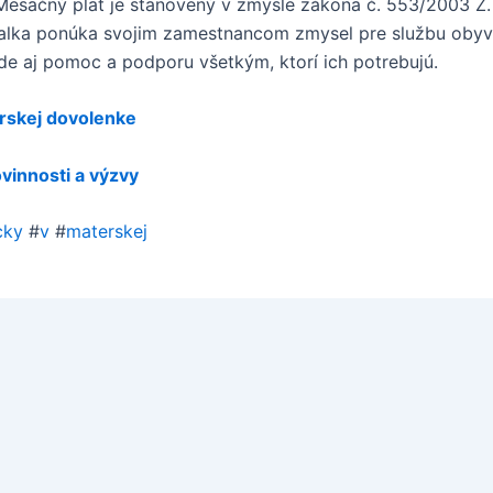
Mesačný plat je stanovený v zmysle zákona č. 553/2003 Z.
tržalka ponúka svojim zamestnancom zmysel pre službu oby
de aj pomoc a podporu všetkým, ktorí ich potrebujú.
rskej dovolenke
vinnosti a výzvy
cky
#
v
#
materskej