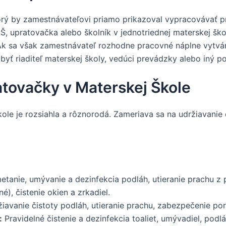
torý by zamestnávateľovi priamo prikazoval vypracovávať 
, upratovačka alebo školník v jednotriednej materskej škole
Ak sa však zamestnávateľ rozhodne pracovné náplne vytvár
yť riaditeľ materskej školy, vedúci prevádzky alebo iný 
atovačky v Materskej Škole
e je rozsiahla a rôznorodá. Zameriava sa na udržiavanie čis
tanie, umývanie a dezinfekcia podláh, utieranie prachu z 
), čistenie okien a zrkadiel.
iavanie čistoty podláh, utieranie prachu, zabezpečenie por
:
Pravidelné čistenie a dezinfekcia toaliet, umývadiel, pod