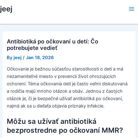
Skip
jeej
to
Ma
content
Me
Antibiotiká po očkovaní u detí: Čo
potrebujete vedieť
By
jeej
/
Jan 18, 2026
Očkovanie je bežnou súčasťou starostlivosti o deti a má
nezameniteľné miesto v prevencii život ohrozujúcich
ochorení. Téma očkovania detí je často veľmi diskutovaná
a rodičia majú mnoho otázok a obáv. Jednou z častých
otázok je, či je bezpečné užívať antibiotiká po očkovaní,
najmä ak sa u dieťaťa objavia príznaky infekcie.
Môžu sa užívať antibiotiká
bezprostredne po očkovaní MMR?