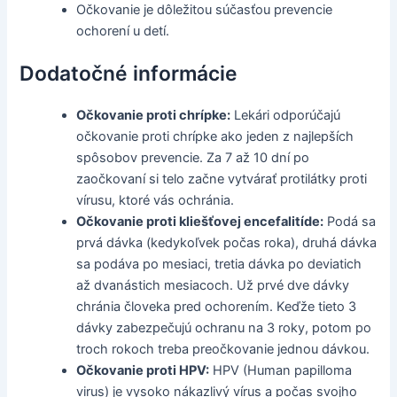
Očkovanie je dôležitou súčasťou prevencie
ochorení u detí.
Dodatočné informácie
Očkovanie proti chrípke:
Lekári odporúčajú
očkovanie proti chrípke ako jeden z najlepších
spôsobov prevencie. Za 7 až 10 dní po
zaočkovaní si telo začne vytvárať protilátky proti
vírusu, ktoré vás ochránia.
Očkovanie proti kliešťovej encefalitíde:
Podá sa
prvá dávka (kedykoľvek počas roka), druhá dávka
sa podáva po mesiaci, tretia dávka po deviatich
až dvanástich mesiacoch. Už prvé dve dávky
chránia človeka pred ochorením. Keďže tieto 3
dávky zabezpečujú ochranu na 3 roky, potom po
troch rokoch treba preočkovanie jednou dávkou.
Očkovanie proti HPV:
HPV (Human papilloma
virus) je vysoko nákazlivý vírus a počas svojho