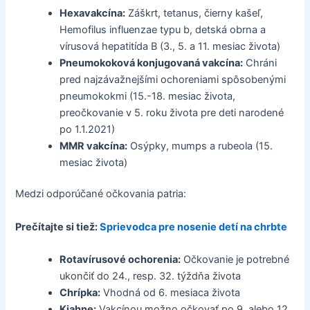
Hexavakcína:
Záškrt, tetanus, čierny kašeľ,
Hemofilus influenzae typu b, detská obrna a
vírusová hepatitída B (3., 5. a 11. mesiac života)
Pneumokoková konjugovaná vakcína:
Chráni
pred najzávažnejšími ochoreniami spôsobenými
pneumokokmi (15.-18. mesiac života,
preočkovanie v 5. roku života pre deti narodené
po 1.1.2021)
MMR vakcína:
Osýpky, mumps a rubeola (15.
mesiac života)
Medzi odporúčané očkovania patria:
Prečítajte si tiež:
Sprievodca pre nosenie detí na chrbte
Rotavírusové ochorenia:
Očkovanie je potrebné
ukončiť do 24., resp. 32. týždňa života
Chrípka:
Vhodná od 6. mesiaca života
Kiahne:
Vakcínou možno očkovať po 9. alebo 12.