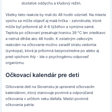
dostatok oddychu a kľudový režim.
Všetky tieto reakcie by mali do 48 hodín odznieť. Na mieste
vpichu sa môže objaviť aj malá hrčka - zatvrdnutie, ktoré
môže byť prítomné až 4-6 týždňov a vymizne samé.
Teplota po očkovaní presahuje hranicu 39 °C len zriedkavo
a netrvá dlhšie ako 48 hodín. K ostatným celkovým
reakciám na očkovanie možno zaradiť stratu vedomia
(synkopa), ktorá je prítomná bezprostredne po alebo aj
pred vpichom ihly - ide o psychogénnu odpoveď
organizmu.
Očkovací kalendár pre deti
Očkovanie detí na Slovensku je upravené očkovacím
kalendárom, ktorý stanovuje povinné a odporúčané
očkovania v určitom veku dieťaťa. Medzi povinné
očkovania patria: