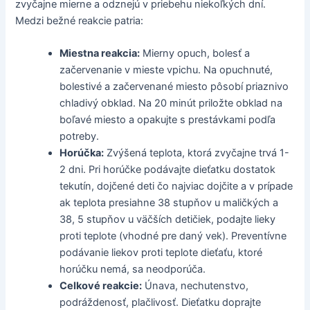
zvyčajne mierne a odznejú v priebehu niekoľkých dní.
Medzi bežné reakcie patria:
Miestna reakcia:
Mierny opuch, bolesť a
začervenanie v mieste vpichu. Na opuchnuté,
bolestivé a začervenané miesto pôsobí priaznivo
chladivý obklad. Na 20 minút priložte obklad na
boľavé miesto a opakujte s prestávkami podľa
potreby.
Horúčka:
Zvýšená teplota, ktorá zvyčajne trvá 1-
2 dni. Pri horúčke podávajte dieťatku dostatok
tekutín, dojčené deti čo najviac dojčite a v prípade
ak teplota presiahne 38 stupňov u maličkých a
38, 5 stupňov u väčších detičiek, podajte lieky
proti teplote (vhodné pre daný vek). Preventívne
podávanie liekov proti teplote dieťaťu, ktoré
horúčku nemá, sa neodporúča.
Celkové reakcie:
Únava, nechutenstvo,
podráždenosť, plačlivosť. Dieťatku doprajte