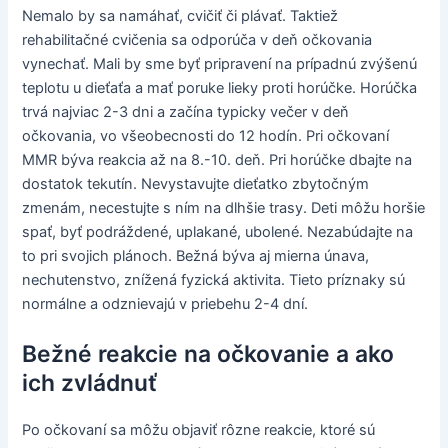
Nemalo by sa namáhať, cvičiť či plávať. Taktiež
rehabilitačné cvičenia sa odporúča v deň očkovania
vynechať. Mali by sme byť pripravení na prípadnú zvýšenú
teplotu u dieťaťa a mať poruke lieky proti horúčke. Horúčka
trvá najviac 2-3 dni a začína typicky večer v deň
očkovania, vo všeobecnosti do 12 hodín. Pri očkovaní
MMR býva reakcia až na 8.-10. deň. Pri horúčke dbajte na
dostatok tekutín. Nevystavujte dieťatko zbytočným
zmenám, necestujte s ním na dlhšie trasy. Deti môžu horšie
spať, byť podráždené, uplakané, ubolené. Nezabúdajte na
to pri svojich plánoch. Bežná býva aj mierna únava,
nechutenstvo, znížená fyzická aktivita. Tieto príznaky sú
normálne a odznievajú v priebehu 2-4 dní.
Bežné reakcie na očkovanie a ako
ich zvládnuť
Po očkovaní sa môžu objaviť rôzne reakcie, ktoré sú