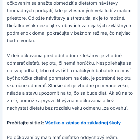
očkovaním sa snažte obmedziť s dieťaťom návštevy
hromadných podujatí, kde je vtesnaných veľa ľudí v malom
priestore. Odložte návštevy a stretnutia, ak je to možné.
Dieťatko však neizolujte v obavách za nejakých zvláštnych
podmienok doma, pokračujte v bežnom režime, čo najviac
buďte vonku.
V deň očkovania pred odchodom k lekárovi je vhodné
odmerať dieťaťu teplotu, či nemá horúčku. Nespoliehajte sa
na svoj odhad, lebo obzvlášť u maličkých bábätiek nemusí
byť horúčka citeľná pohmatom na čelo, je potrebné teplotu
skutočne odmerať. Staršie deti je vhodné primerane veku,
nálade a stavu upozorniť na to, čo sa bude diať. Ak sú na to
zrelé, pomôže aj vysvetliť význam očkovania a tiež
nachystať dieťaťu bez rozdielu veku odmenu „za odvahu“.
Prečítajte si tiež:
Všetko o zápise do základnej školy
Po očkovaní by malo mať dieťatko oddychový režim.