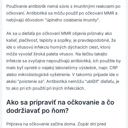
Používanie antibiotík nemá súvis s imunitnými reakciami po
očkovaní. Antibiotiká sa môžu použiť po očkovaní MMR a
nebývajú dôvodom "úplného oslabenia imunity".
Ak sa u dieťaťa po očkovaní MMR objavia príznaky ako
kašeľ, plačlivosť, teploty a soplíky, je pravdepodobné, že
ide o vírusovú infekciu horných dýchacích ciest, ktorú
môže vyvolať široká paleta vírusov. Na liečbu takejto
infekcie sa zvyčajne nepoužívajú antibiotiká, ich použitie by
malo byť opreté o nejaký laboratórny výsledok, napr. CRP
alebo mikrobiologické vyšetrenie. V takomto prípade ide o
akési "poistenie sa". Antibiotiká nemôžu "ublížiť" dieťaťu, je
to ako pri ich použití pri iných infekciách.
Ako sa pripraviť na očkovanie a čo
dodržiavať po ňom?
Príprava na očkovanie začína doma. Zopár dní pred