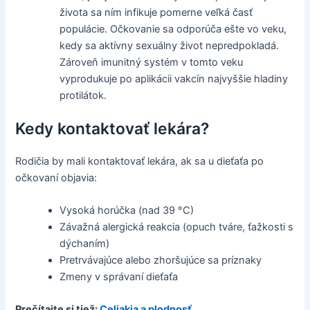
života sa ním infikuje pomerne veľká časť
populácie. Očkovanie sa odporúča ešte vo veku,
kedy sa aktívny sexuálny život nepredpokladá.
Zároveň imunitný systém v tomto veku
vyprodukuje po aplikácii vakcín najvyššie hladiny
protilátok.
Kedy kontaktovať lekára?
Rodičia by mali kontaktovať lekára, ak sa u dieťaťa po
očkovaní objavia:
Vysoká horúčka (nad 39 °C)
Závažná alergická reakcia (opuch tváre, ťažkosti s
dýchaním)
Pretrvávajúce alebo zhoršujúce sa príznaky
Zmeny v správaní dieťaťa
Prečítajte si tiež:
Celiakia a plodnosť