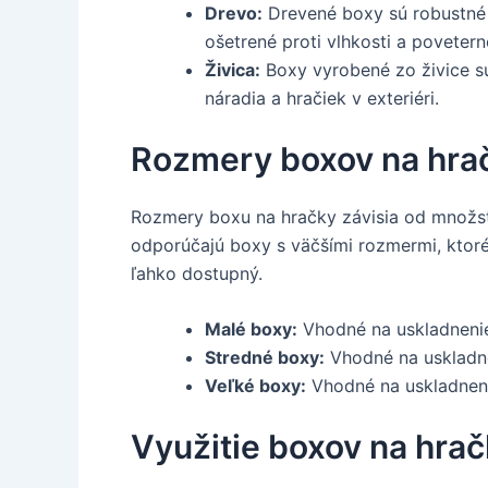
Drevo:
Drevené boxy sú robustné a 
ošetrené proti vlhkosti a povete
Živica:
Boxy vyrobené zo živice s
náradia a hračiek v exteriéri.
Rozmery boxov na hra
Rozmery boxu na hračky závisia od množstva
odporúčajú boxy s väčšími rozmermi, ktoré 
ľahko dostupný.
Malé boxy:
Vhodné na uskladnenie 
Stredné boxy:
Vhodné na uskladnen
Veľké boxy:
Vhodné na uskladnenie
Využitie boxov na hrač