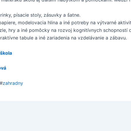
krinky, písacie stoly, zásuvky a šatne.
papiere, modelovacia hlina a iné potreby na výtvarné aktivit
le, hry a iné pomôcky na rozvoj kognitívnych schopností d
eraktívne tabule a iné zariadenia na vzdelávanie a zábavu.
 škola
ová
#
zahradny