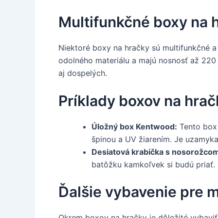
Multifunkčné boxy na 
Niektoré boxy na hračky sú multifunkčné a 
odolného materiálu a majú nosnosť až 220 k
aj dospelých.
Príklady boxov na hrač
Úložný box Kentwood:
Tento box 
špinou a UV žiarením. Je uzamyka
Desiatová krabička s nosorožco
batôžku kamkoľvek si budú priať. 
Ďalšie vybavenie pre 
Okrem boxov na hračky je dôležité vybaviť