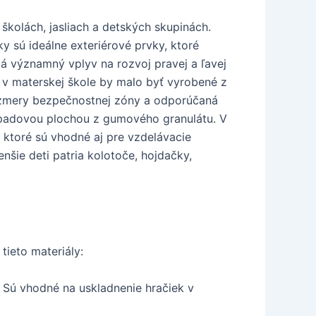
kolách, jasliach a detských skupinách.
y sú ideálne exteriérové prvky, ktoré
á významný vplyv na rozvoj pravej a ľavej
 v materskej škole by malo byť vyrobené z
rozmery bezpečnostnej zóny a odporúčaná
opadovou plochou z gumového granulátu. V
 ktoré sú vhodné aj pre vzdelávacie
nšie deti patria kolotoče, hojdačky,
tieto materiály:
. Sú vhodné na uskladnenie hračiek v