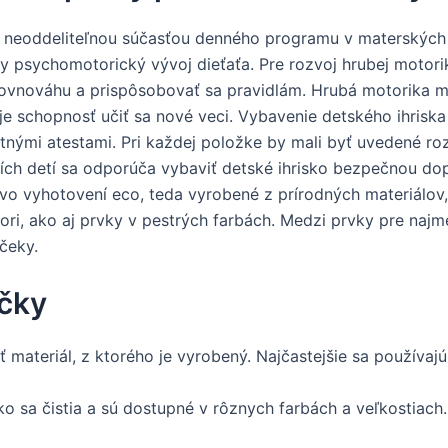
 neoddeliteľnou súčasťou denného programu v materských š
 psychomotorický vývoj dieťaťa. Pre rozvoj hrubej motorik
 rovnováhu a prispôsobovať sa pravidlám. Hrubá motorika m
e schopnosť učiť sa nové veci. Vybavenie detského ihriska
tnými atestami. Pri každej položke by mali byť uvedené 
ch detí sa odporúča vybaviť detské ihrisko bezpečnou d
vo vyhotovení eco, teda vyrobené z prírodných materiálov,
ri, ako aj prvky v pestrých farbách. Medzi prvky pre najme
čeky.
ačky
 materiál, z ktorého je vyrobený. Najčastejšie sa používajú 
ko sa čistia a sú dostupné v rôznych farbách a veľkostiach