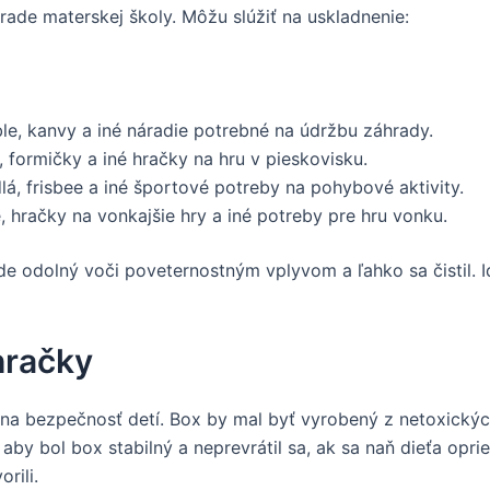
ade materskej školy. Môžu slúžiť na uskladnenie:
le, kanvy a iné náradie potrebné na údržbu záhrady.
 formičky a iné hračky na hru v pieskovisku.
lá, frisbee a iné športové potreby na pohybové aktivity.
 hračky na vonkajšie hry a iné potreby pre hru vonku.
de odolný voči poveternostným vplyvom a ľahko sa čistil. 
hračky
ť na bezpečnosť detí. Box by mal byť vyrobený z netoxický
, aby bol box stabilný a neprevrátil sa, ak sa naň dieťa opr
rili.