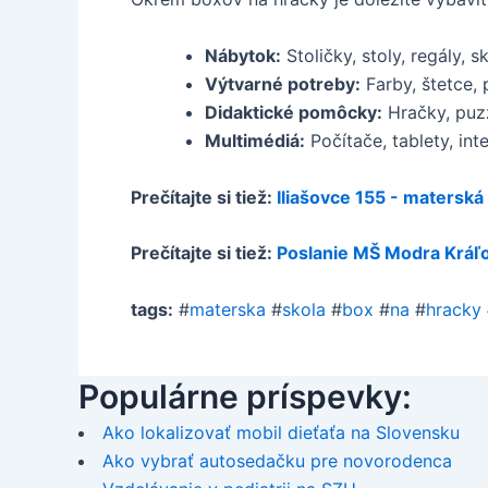
Nábytok:
Stoličky, stoly, regály, s
Výtvarné potreby:
Farby, štetce, 
Didaktické pomôcky:
Hračky, puzz
Multimédiá:
Počítače, tablety, int
Prečítajte si tiež:
Iliašovce 155 - materská
Prečítajte si tiež:
Poslanie MŠ Modra Kráľ
tags:
#
materska
#
skola
#
box
#
na
#
hracky
Populárne príspevky:
Ako lokalizovať mobil dieťaťa na Slovensku
Ako vybrať autosedačku pre novorodenca