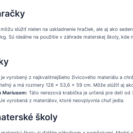
hračky
môžu slúžiť nielen na uskladnenie hračiek, ale aj ako sede
g. Sú ideálne na použitie v záhrade materskej školy, kde 
ky
je vyrobený z najkvalitnejšieho živicového materiálu a chr
teľný a má rozmery 128 x 53,6 x 59 cm. Môže slúžiť aj ak
m Mariusom:
Táto nerezová krabička je určená pre deti od 
Je vyrobená z materiálov, ktoré neovplyvnia chuť jedla.
materské školy
 materskú školu aj ďalším nábytkom a pomôckami. Medzi ne