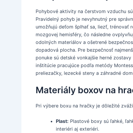
Pohybové aktivity na čerstvom vzduchu sú
Pravidelný pohyb je nevyhnutný pre správny
umožňujú deťom šplhať sa, liezť, trénovať
mozgovej hemisféry, čo následne ovplyvňuj
odolných materiálov a ošetrené bezpečnos
dopadová plocha. Pre bezpečnosť najmenší
ponuke sú detské vonkajšie herné zostavy 
inštitúcie pracujúce podľa metódy Montesso
preliezačky, lezecké steny a záhradné dom
Materiály boxov na hr
Pri výbere boxu na hračky je dôležité zvážiť
Plast:
Plastové boxy sú ľahké, ľah
interiéri aj exteriéri.