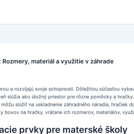
 Rozmery, materiál a využitie v záhrade
 hrou a rozvíjajú svoje schopnosti. Dôležitou súčasťou vyba
eň slúžia ako úložný priestor pre rôzne pomôcky a hračky
e môžu slúžiť na uskladnenie záhradného náradia, hračiek do
 boxov na hračky, vrátane ich rozmerov, materiálov, využit
acie prvky pre materské školy