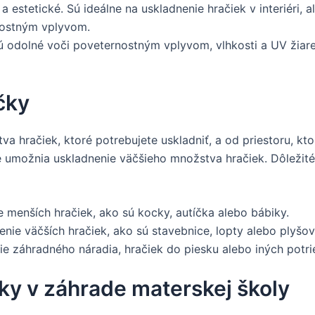
estetické. Sú ideálne na uskladnenie hračiek v interiéri, al
rnostným vplyvom.
ú odolné voči poveternostným vplyvom, vlhkosti a UV žiar
čky
 hračiek, ktoré potrebujete uskladniť, a od priestoru, kto
umožnia uskladnenie väčšieho množstva hračiek. Dôležité j
menších hračiek, ako sú kocky, autíčka alebo bábiky.
ie väčších hračiek, ako sú stavebnice, lopty alebo plyšov
 záhradného náradia, hračiek do piesku alebo iných potri
ky v záhrade materskej školy