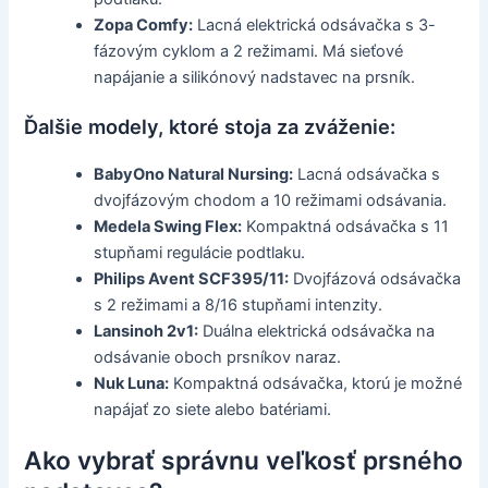
Zopa Comfy:
Lacná elektrická odsávačka s 3-
fázovým cyklom a 2 režimami. Má sieťové
napájanie a silikónový nadstavec na prsník.
Ďalšie modely, ktoré stoja za zváženie:
BabyOno Natural Nursing:
Lacná odsávačka s
dvojfázovým chodom a 10 režimami odsávania.
Medela Swing Flex:
Kompaktná odsávačka s 11
stupňami regulácie podtlaku.
Philips Avent SCF395/11:
Dvojfázová odsávačka
s 2 režimami a 8/16 stupňami intenzity.
Lansinoh 2v1:
Duálna elektrická odsávačka na
odsávanie oboch prsníkov naraz.
Nuk Luna:
Kompaktná odsávačka, ktorú je možné
napájať zo siete alebo batériami.
Ako vybrať správnu veľkosť prsného