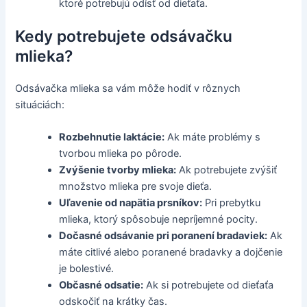
ktoré potrebujú odísť od dieťaťa.
Kedy potrebujete odsávačku
mlieka?
Odsávačka mlieka sa vám môže hodiť v rôznych
situáciách:
Rozbehnutie laktácie:
Ak máte problémy s
tvorbou mlieka po pôrode.
Zvýšenie tvorby mlieka:
Ak potrebujete zvýšiť
množstvo mlieka pre svoje dieťa.
Uľavenie od napätia prsníkov:
Pri prebytku
mlieka, ktorý spôsobuje nepríjemné pocity.
Dočasné odsávanie pri poranení bradaviek:
Ak
máte citlivé alebo poranené bradavky a dojčenie
je bolestivé.
Občasné odsatie:
Ak si potrebujete od dieťaťa
odskočiť na krátky čas.