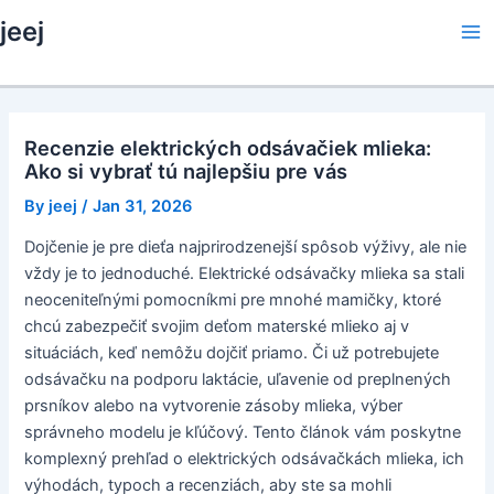
Skip
jeej
to
Ma
content
Me
Recenzie elektrických odsávačiek mlieka:
Ako si vybrať tú najlepšiu pre vás
By
jeej
/
Jan 31, 2026
Dojčenie je pre dieťa najprirodzenejší spôsob výživy, ale nie
vždy je to jednoduché. Elektrické odsávačky mlieka sa stali
neoceniteľnými pomocníkmi pre mnohé mamičky, ktoré
chcú zabezpečiť svojim deťom materské mlieko aj v
situáciách, keď nemôžu dojčiť priamo. Či už potrebujete
odsávačku na podporu laktácie, uľavenie od preplnených
prsníkov alebo na vytvorenie zásoby mlieka, výber
správneho modelu je kľúčový. Tento článok vám poskytne
komplexný prehľad o elektrických odsávačkách mlieka, ich
výhodách, typoch a recenziách, aby ste sa mohli