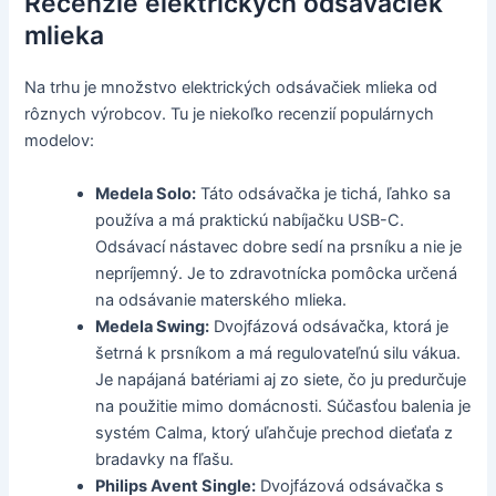
Recenzie elektrických odsávačiek
mlieka
Na trhu je množstvo elektrických odsávačiek mlieka od
rôznych výrobcov. Tu je niekoľko recenzií populárnych
modelov:
Medela Solo:
Táto odsávačka je tichá, ľahko sa
používa a má praktickú nabíjačku USB-C.
Odsávací nástavec dobre sedí na prsníku a nie je
nepríjemný. Je to zdravotnícka pomôcka určená
na odsávanie materského mlieka.
Medela Swing:
Dvojfázová odsávačka, ktorá je
šetrná k prsníkom a má regulovateľnú silu vákua.
Je napájaná batériami aj zo siete, čo ju predurčuje
na použitie mimo domácnosti. Súčasťou balenia je
systém Calma, ktorý uľahčuje prechod dieťaťa z
bradavky na fľašu.
Philips Avent Single:
Dvojfázová odsávačka s