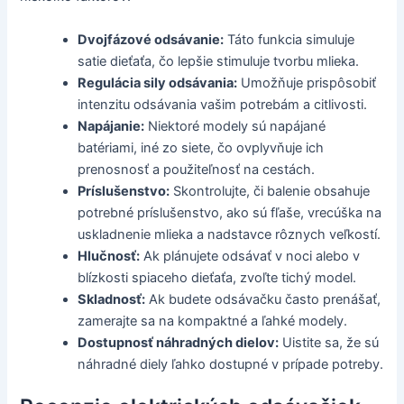
Dvojfázové odsávanie:
Táto funkcia simuluje
satie dieťaťa, čo lepšie stimuluje tvorbu mlieka.
Regulácia sily odsávania:
Umožňuje prispôsobiť
intenzitu odsávania vašim potrebám a citlivosti.
Napájanie:
Niektoré modely sú napájané
batériami, iné zo siete, čo ovplyvňuje ich
prenosnosť a použiteľnosť na cestách.
Príslušenstvo:
Skontrolujte, či balenie obsahuje
potrebné príslušenstvo, ako sú fľaše, vrecúška na
uskladnenie mlieka a nadstavce rôznych veľkostí.
Hlučnosť:
Ak plánujete odsávať v noci alebo v
blízkosti spiaceho dieťaťa, zvoľte tichý model.
Skladnosť:
Ak budete odsávačku často prenášať,
zamerajte sa na kompaktné a ľahké modely.
Dostupnosť náhradných dielov:
Uistite sa, že sú
náhradné diely ľahko dostupné v prípade potreby.