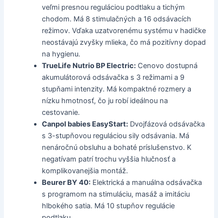
veľmi presnou reguláciou podtlaku a tichým
chodom. Má 8 stimulačných a 16 odsávacích
režimov. Vďaka uzatvorenému systému v hadičke
neostávajú zvyšky mlieka, čo má pozitívny dopad
na hygienu.
TrueLife Nutrio BP Electric:
Cenovo dostupná
akumulátorová odsávačka s 3 režimami a 9
stupňami intenzity. Má kompaktné rozmery a
nízku hmotnosť, čo ju robí ideálnou na
cestovanie.
Canpol babies EasyStart:
Dvojfázová odsávačka
s 3-stupňovou reguláciou sily odsávania. Má
nenáročnú obsluhu a bohaté príslušenstvo. K
negatívam patrí trochu vyššia hlučnosť a
komplikovanejšia montáž.
Beurer BY 40:
Elektrická a manuálna odsávačka
s programom na stimuláciu, masáž a imitáciu
hlbokého satia. Má 10 stupňov regulácie
podtlaku.