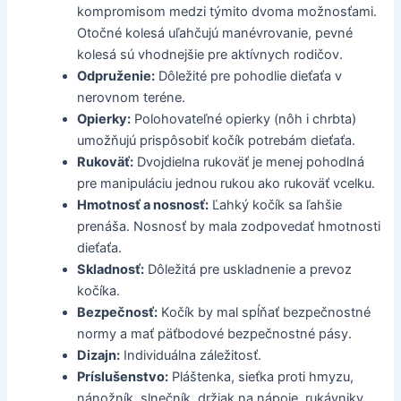
kompromisom medzi týmito dvoma možnosťami.
Otočné kolesá uľahčujú manévrovanie, pevné
kolesá sú vhodnejšie pre aktívnych rodičov.
Odpruženie:
Dôležité pre pohodlie dieťaťa v
nerovnom teréne.
Opierky:
Polohovateľné opierky (nôh i chrbta)
umožňujú prispôsobiť kočík potrebám dieťaťa.
Rukoväť:
Dvojdielna rukoväť je menej pohodlná
pre manipuláciu jednou rukou ako rukoväť vcelku.
Hmotnosť a nosnosť:
Ľahký kočík sa ľahšie
prenáša. Nosnosť by mala zodpovedať hmotnosti
dieťaťa.
Skladnosť:
Dôležitá pre uskladnenie a prevoz
kočíka.
Bezpečnosť:
Kočík by mal spĺňať bezpečnostné
normy a mať päťbodové bezpečnostné pásy.
Dizajn:
Individuálna záležitosť.
Príslušenstvo:
Pláštenka, sieťka proti hmyzu,
nánožník, slnečník, držiak na nápoje, rukávniky,