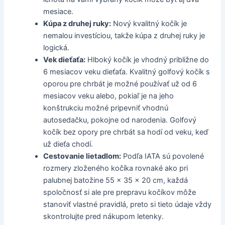
mesiace.
Kúpa z druhej ruky:
Nový kvalitný kočík je
nemalou investíciou, takže kúpa z druhej ruky je
logická.
Vek dieťaťa:
Hlboký kočík je vhodný približne do
6 mesiacov veku dieťaťa. Kvalitný golfový kočík s
oporou pre chrbát je možné používať už od 6
mesiacov veku alebo, pokiaľ je na jeho
konštrukciu možné pripevniť vhodnú
autosedačku, pokojne od narodenia. Golfový
kočík bez opory pre chrbát sa hodí od veku, keď
už dieťa chodí.
Cestovanie lietadlom:
Podľa IATA sú povolené
rozmery zloženého kočíka rovnaké ako pri
palubnej batožine 55 × 35 × 20 cm, každá
spoločnosť si ale pre prepravu kočíkov môže
stanoviť vlastné pravidlá, preto si tieto údaje vždy
skontrolujte pred nákupom letenky.