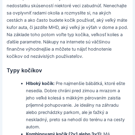
nedostatku skúseností niektoré veci zabudnúť. Nenechajte
sa ovplyvniť radami okolia a rozmyslite si, na akých
cestách a ako často budete kočík používať, aký veľký máte
kufor auta, či jazdíte MHD, aký veľký je výťah v dome a pod.
Na základe toho potom voľte typ kočíka, veľkosť kolies a
ďalšie parametre. Nákupy na internete sú väčšinou
finančne výhodnejšie a môžete tu nájsť hodnotenie
kočíkov od nezávislých používateľov.
Typy kočíkov
Hlboký kočík:
Pre najmenšie bábätká, ktoré ešte
nesedia. Dobre chráni pred zimou a mrazom a
jeho veľké kolesá s mäkkým pérovaním zaistia
príjemné pohupovanie. Je ideálny na záhradu
alebo prechádzky parkom, ale je ťažký a
neskladný, preto sa nehodí do terénu a na cesty
autom.
Kombinovaný kočík (2v1 alebo 3v1):
Má