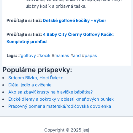
úložný košík a prídavná taška.
Prečítajte si tiež:
Detské golfové kočíky - výber
Prečítajte si tiež:
4 Baby City Čierny Golfový Kočík:
Kompletný prehľad
tags:
#
golfovy
#
kocik
#
mamas
#
and
#
papas
Populárne príspevky:
Srdcom Blízko, Hoci Ďaleko
Diéta, jedlo a cvičenie
Ako sa zbaviť krusty na hlavičke bábätka?
Etické dilemy a pokroky v oblasti kmeňových buniek
Pracovný pomer a materská/rodičovská dovolenka
Copyright © 2025 jeej