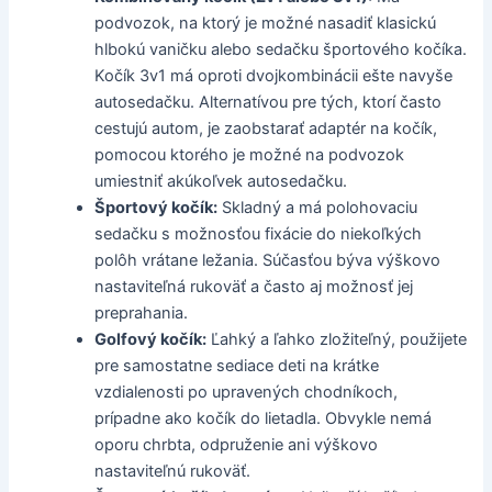
podvozok, na ktorý je možné nasadiť klasickú
hlbokú vaničku alebo sedačku športového kočíka.
Kočík 3v1 má oproti dvojkombinácii ešte navyše
autosedačku. Alternatívou pre tých, ktorí často
cestujú autom, je zaobstarať adaptér na kočík,
pomocou ktorého je možné na podvozok
umiestniť akúkoľvek autosedačku.
Športový kočík:
Skladný a má polohovaciu
sedačku s možnosťou fixácie do niekoľkých
polôh vrátane ležania. Súčasťou býva výškovo
nastaviteľná rukoväť a často aj možnosť jej
preprahania.
Golfový kočík:
Ľahký a ľahko zložiteľný, použijete
pre samostatne sediace deti na krátke
vzdialenosti po upravených chodníkoch,
prípadne ako kočík do lietadla. Obvykle nemá
oporu chrbta, odpruženie ani výškovo
nastaviteľnú rukoväť.