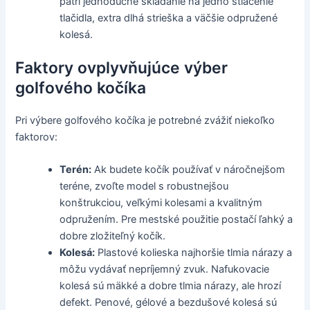
patrí jednoduché skladanie na jedno stlačenie
tlačidla, extra dlhá strieška a väčšie odpružené
kolesá.
Faktory ovplyvňujúce výber
golfového kočíka
Pri výbere golfového kočíka je potrebné zvážiť niekoľko
faktorov:
Terén:
Ak budete kočík používať v náročnejšom
teréne, zvoľte model s robustnejšou
konštrukciou, veľkými kolesami a kvalitným
odpružením. Pre mestské použitie postačí ľahký a
dobre zložiteľný kočík.
Kolesá:
Plastové kolieska najhoršie tlmia nárazy a
môžu vydávať nepríjemný zvuk. Nafukovacie
kolesá sú mäkké a dobre tlmia nárazy, ale hrozí
defekt. Penové, gélové a bezdušové kolesá sú