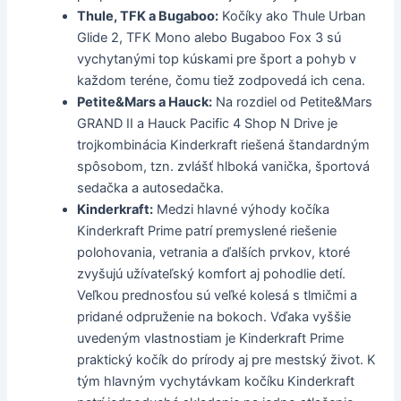
Thule, TFK a Bugaboo:
Kočíky ako Thule Urban
Glide 2, TFK Mono alebo Bugaboo Fox 3 sú
vychytanými top kúskami pre šport a pohyb v
každom teréne, čomu tiež zodpovedá ich cena.
Petite&Mars a Hauck:
Na rozdiel od Petite&Mars
GRAND II a Hauck Pacific 4 Shop N Drive je
trojkombinácia Kinderkraft riešená štandardným
spôsobom, tzn. zvlášť hlboká vanička, športová
sedačka a autosedačka.
Kinderkraft:
Medzi hlavné výhody kočíka
Kinderkraft Prime patrí premyslené riešenie
polohovania, vetrania a ďalších prvkov, ktoré
zvyšujú užívateľský komfort aj pohodlie detí.
Veľkou prednosťou sú veľké kolesá s tlmičmi a
pridané odpruženie na bokoch. Vďaka vyššie
uvedeným vlastnostiam je Kinderkraft Prime
praktický kočík do prírody aj pre mestský život. K
tým hlavným vychytávkam kočíku Kinderkraft