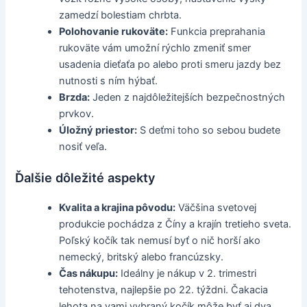
zamedzí bolestiam chrbta.
Polohovanie rukoväte:
Funkcia preprahania
rukoväte vám umožní rýchlo zmeniť smer
usadenia dieťaťa po alebo proti smeru jazdy bez
nutnosti s ním hýbať.
Brzda:
Jeden z najdôležitejších bezpečnostných
prvkov.
Úložný priestor:
S deťmi toho so sebou budete
nosiť veľa.
Ďalšie dôležité aspekty
Kvalita a krajina pôvodu:
Väčšina svetovej
produkcie pochádza z Číny a krajín tretieho sveta.
Poľský kočík tak nemusí byť o nič horší ako
nemecký, britský alebo francúzsky.
Čas nákupu:
Ideálny je nákup v 2. trimestri
tehotenstva, najlepšie po 22. týždni. Čakacia
lehota na vami vybraný kočík môže byť aj dva