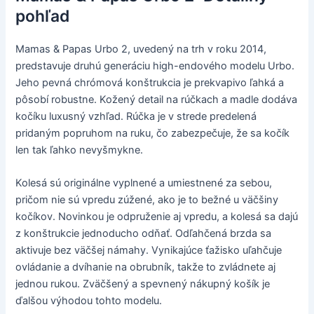
pohľad
Mamas & Papas Urbo 2, uvedený na trh v roku 2014,
predstavuje druhú generáciu high-endového modelu Urbo.
Jeho pevná chrómová konštrukcia je prekvapivo ľahká a
pôsobí robustne. Kožený detail na rúčkach a madle dodáva
kočíku luxusný vzhľad. Rúčka je v strede predelená
pridaným popruhom na ruku, čo zabezpečuje, že sa kočík
len tak ľahko nevyšmykne.
Kolesá sú originálne vyplnené a umiestnené za sebou,
pričom nie sú vpredu zúžené, ako je to bežné u väčšiny
kočíkov. Novinkou je odpruženie aj vpredu, a kolesá sa dajú
z konštrukcie jednoducho odňať. Odľahčená brzda sa
aktivuje bez väčšej námahy. Vynikajúce ťažisko uľahčuje
ovládanie a dvíhanie na obrubník, takže to zvládnete aj
jednou rukou. Zväčšený a spevnený nákupný košík je
ďalšou výhodou tohto modelu.