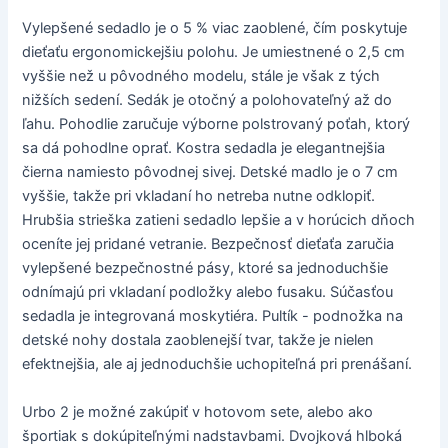
Vylepšené sedadlo je o 5 % viac zaoblené, čím poskytuje
dieťaťu ergonomickejšiu polohu. Je umiestnené o 2,5 cm
vyššie než u pôvodného modelu, stále je však z tých
nižších sedení. Sedák je otočný a polohovateľný až do
ľahu. Pohodlie zaručuje výborne polstrovaný poťah, ktorý
sa dá pohodlne oprať. Kostra sedadla je elegantnejšia
čierna namiesto pôvodnej sivej. Detské madlo je o 7 cm
vyššie, takže pri vkladaní ho netreba nutne odklopiť.
Hrubšia strieška zatieni sedadlo lepšie a v horúcich dňoch
oceníte jej pridané vetranie. Bezpečnosť dieťaťa zaručia
vylepšené bezpečnostné pásy, ktoré sa jednoduchšie
odnímajú pri vkladaní podložky alebo fusaku. Súčasťou
sedadla je integrovaná moskytiéra. Pultík - podnožka na
detské nohy dostala zaoblenejší tvar, takže je nielen
efektnejšia, ale aj jednoduchšie uchopiteľná pri prenášaní.
Urbo 2 je možné zakúpiť v hotovom sete, alebo ako
športiak s dokúpiteľnými nadstavbami. Dvojková hlboká