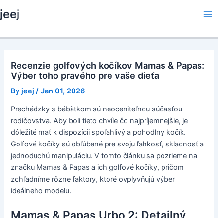
Skip
jeej
to
Ma
content
Me
Recenzie golfových kočíkov Mamas & Papas:
Výber toho pravého pre vaše dieťa
By
jeej
/
Jan 01, 2026
Prechádzky s bábätkom sú neoceniteľnou súčasťou
rodičovstva. Aby boli tieto chvíle čo najpríjemnejšie, je
dôležité mať k dispozícii spoľahlivý a pohodlný kočík.
Golfové kočíky sú obľúbené pre svoju ľahkosť, skladnosť a
jednoduchú manipuláciu. V tomto článku sa pozrieme na
značku Mamas & Papas a ich golfové kočíky, pričom
zohľadníme rôzne faktory, ktoré ovplyvňujú výber
ideálneho modelu.
Mamas & Papas Urbo 2: Detailný