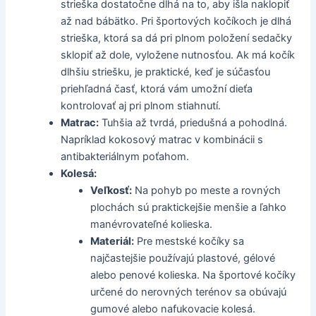
strieška dostatočne dlhá na to, aby išla naklopiť
až nad bábätko. Pri športových kočíkoch je dlhá
strieška, ktorá sa dá pri plnom položení sedačky
sklopiť až dole, vyložene nutnosťou. Ak má kočík
dlhšiu striešku, je praktické, keď je súčasťou
priehľadná časť, ktorá vám umožní dieťa
kontrolovať aj pri plnom stiahnutí.
Matrac:
Tuhšia až tvrdá, priedušná a pohodlná.
Napríklad kokosový matrac v kombinácii s
antibakteriálnym poťahom.
Kolesá:
Veľkosť:
Na pohyb po meste a rovných
plochách sú praktickejšie menšie a ľahko
manévrovateľné kolieska.
Materiál:
Pre mestské kočíky sa
najčastejšie používajú plastové, gélové
alebo penové kolieska. Na športové kočíky
určené do nerovných terénov sa obúvajú
gumové alebo nafukovacie kolesá.