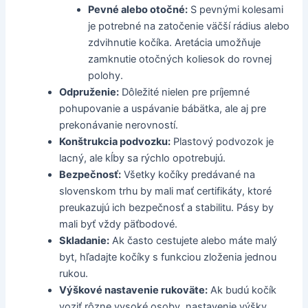
Pevné alebo otočné:
S pevnými kolesami
je potrebné na zatočenie väčší rádius alebo
zdvihnutie kočíka. Aretácia umožňuje
zamknutie otočných koliesok do rovnej
polohy.
Odpruženie:
Dôležité nielen pre príjemné
pohupovanie a uspávanie bábätka, ale aj pre
prekonávanie nerovností.
Konštrukcia podvozku:
Plastový podvozok je
lacný, ale kĺby sa rýchlo opotrebujú.
Bezpečnosť:
Všetky kočíky predávané na
slovenskom trhu by mali mať certifikáty, ktoré
preukazujú ich bezpečnosť a stabilitu. Pásy by
mali byť vždy päťbodové.
Skladanie:
Ak často cestujete alebo máte malý
byt, hľadajte kočíky s funkciou zloženia jednou
rukou.
Výškové nastavenie rukoväte:
Ak budú kočík
voziť rôzne vysoké osoby, nastavenie výšky