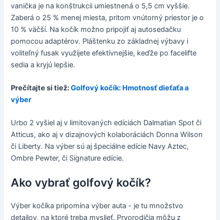
vanička je na konštrukcii umiestnená o 5,5 cm vyššie.
Zaberá o 25 % menej miesta, pritom vnútorný priestor je o
10 % väčší. Na kočík možno pripojiť aj autosedačku
pomocou adaptérov. Pláštenku zo základnej výbavy i
voliteľný fusak využijete efektívnejšie, keďže po facelifte
sedia a kryjú lepšie.
Prečítajte si tiež:
Golfový kočík: Hmotnosť dieťaťa a
výber
Urbo 2 vyšiel aj v limitovaných edíciách Dalmatian Spot či
Atticus, ako aj v dizajnových kolaboráciách Donna Wilson
či Liberty. Na výber sú aj špeciálne edície Navy Aztec,
Ombre Pewter, či Signature edície.
Ako vybrať golfový kočík?
Výber kočíka pripomína výber auta - je tu množstvo
detailov, na ktoré treba myslieť. Prvorodičia môžu z