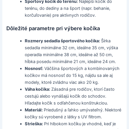
Športový kočík do terénu:
Najlepší kočík do
terénu, do dediny a na šport (napr. behanie,
korčuľovanie) pre aktívnych rodičov.
Dôležité parametre pri výbere kočíka
Rozmery sedadla športového kočíka:
Šírka
sedadla minimálne 32 cm, ideálne 35 cm, výška
operadla minimálne 38 cm, ideálne až 50 cm,
hĺbka posedu minimálne 21 cm, ideálne 24 cm.
Nosnosť:
Väčšina športových a kombinovaných
kočíkov má nosnosť do 15 kg, nájdu sa ale aj
modely, ktoré zvládnu viac ako 20 kg.
Váha kočíka:
Zásadná pre rodičov, ktorí často
cestujú alebo vynášajú kočík do schodov.
Hľadajte kočík s odľahčenou konštrukciou.
Materiál:
Priedušný a ľahko umývateľný. Niektoré
kočíky sú vyrobené z látky s UV filtrom.
Strieška:
Pri hlbokom kočíku je vhodné, keď je