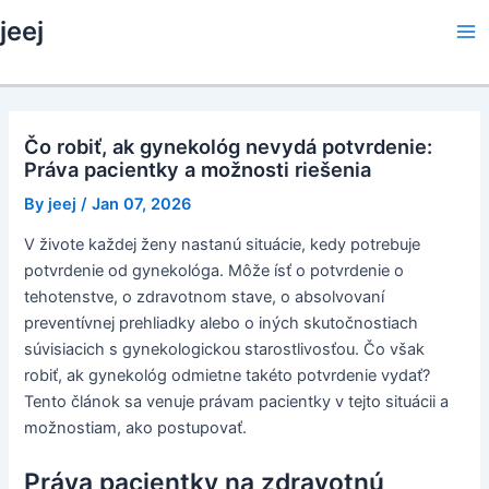
Skip
jeej
to
Ma
content
Me
Čo robiť, ak gynekológ nevydá potvrdenie:
Práva pacientky a možnosti riešenia
By
jeej
/
Jan 07, 2026
V živote každej ženy nastanú situácie, kedy potrebuje
potvrdenie od gynekológa. Môže ísť o potvrdenie o
tehotenstve, o zdravotnom stave, o absolvovaní
preventívnej prehliadky alebo o iných skutočnostiach
súvisiacich s gynekologickou starostlivosťou. Čo však
robiť, ak gynekológ odmietne takéto potvrdenie vydať?
Tento článok sa venuje právam pacientky v tejto situácii a
možnostiam, ako postupovať.
Práva pacientky na zdravotnú