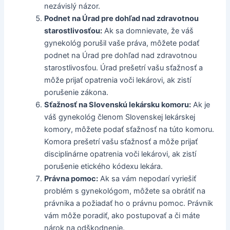
nezávislý názor.
Podnet na Úrad pre dohľad nad zdravotnou
starostlivosťou:
Ak sa domnievate, že váš
gynekológ porušil vaše práva, môžete podať
podnet na Úrad pre dohľad nad zdravotnou
starostlivosťou. Úrad prešetrí vašu sťažnosť a
môže prijať opatrenia voči lekárovi, ak zistí
porušenie zákona.
Sťažnosť na Slovenskú lekársku komoru:
Ak je
váš gynekológ členom Slovenskej lekárskej
komory, môžete podať sťažnosť na túto komoru.
Komora prešetrí vašu sťažnosť a môže prijať
disciplinárne opatrenia voči lekárovi, ak zistí
porušenie etického kódexu lekára.
Právna pomoc:
Ak sa vám nepodarí vyriešiť
problém s gynekológom, môžete sa obrátiť na
právnika a požiadať ho o právnu pomoc. Právnik
vám môže poradiť, ako postupovať a či máte
nárok na odškodnenie.