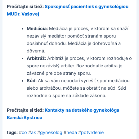
Prečítajte si tiež:
Spokojnosť pacientiek s gynekológiou
MUDr. Vašovej
Mediácia:
Mediácia je proces, v ktorom sa snaží
nezávislý mediátor pomôcť stranám sporu
dosiahnuť dohodu. Mediácia je dobrovoľná a
dôverná.
Arbitráž:
Arbitráž je proces, v ktorom rozhoduje o
spore nezávislý arbiter. Rozhodnutie arbitra je
záväzné pre obe strany sporu.
Súd:
Ak sa vám nepodarí vyriešiť spor mediáciou
alebo arbitrážou, môžete sa obrátiť na súd. Súd
rozhodne o spore na základe zákona.
Prečítajte si tiež:
Kontakty na detského gynekológa
Banská Bystrica
tags:
#
co
#
ak
#
gynekolog
#
neda
#
potvrdenie