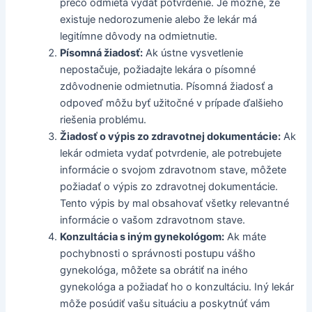
prečo odmieta vydať potvrdenie. Je možné, že
existuje nedorozumenie alebo že lekár má
legitímne dôvody na odmietnutie.
Písomná žiadosť:
Ak ústne vysvetlenie
nepostačuje, požiadajte lekára o písomné
zdôvodnenie odmietnutia. Písomná žiadosť a
odpoveď môžu byť užitočné v prípade ďalšieho
riešenia problému.
Žiadosť o výpis zo zdravotnej dokumentácie:
Ak
lekár odmieta vydať potvrdenie, ale potrebujete
informácie o svojom zdravotnom stave, môžete
požiadať o výpis zo zdravotnej dokumentácie.
Tento výpis by mal obsahovať všetky relevantné
informácie o vašom zdravotnom stave.
Konzultácia s iným gynekológom:
Ak máte
pochybnosti o správnosti postupu vášho
gynekológa, môžete sa obrátiť na iného
gynekológa a požiadať ho o konzultáciu. Iný lekár
môže posúdiť vašu situáciu a poskytnúť vám